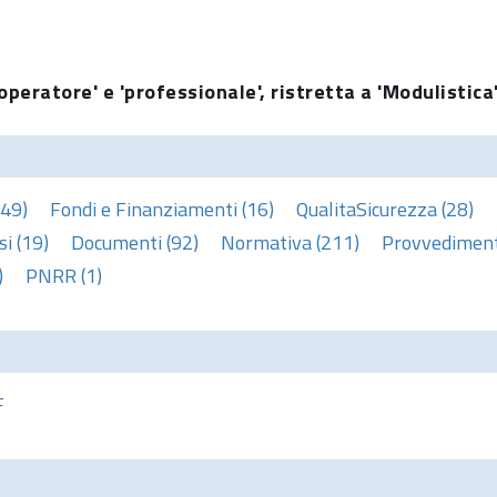
operatore' e 'professionale', ristretta a 'Modulistica
(49)
Fondi e Finanziamenti (16)
QualitaSicurezza (28)
i (19)
Documenti (92)
Normativa (211)
Provvedimenti
)
PNRR (1)
F