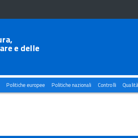
ura,
are e delle
Politiche europee
Politiche nazionali
Controlli
Qualit