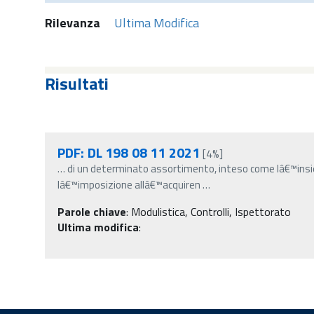
Rilevanza
Ultima Modifica
Risultati
PDF: DL 198 08 11 2021
[4%]
…
di un determinato assortimento, inteso come lâ€™insie
lâ€™imposizione allâ€™acquiren
…
Parole chiave
:
Modulistica, Controlli, Ispettorato
Ultima modifica
: