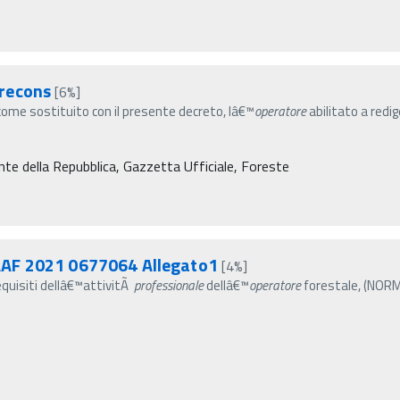
recons
[6%]
come sostituito con il presente decreto, lâ€™
operatore
abilitato a redig
nte della Repubblica, Gazzetta Ufficiale, Foreste
AAF 2021 0677064 Allegato1
[4%]
equisiti dellâ€™attivitÃ
professionale
dellâ€™
operatore
forestale, (NORM