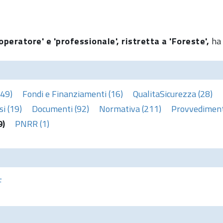
operatore' e 'professionale', ristretta a 'Foreste',
ha 
(49)
Fondi e Finanziamenti (16)
QualitaSicurezza (28)
i (19)
Documenti (92)
Normativa (211)
Provvedimenti
9)
PNRR (1)
F