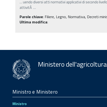
…
uendo diversi atti normativi applicativi di secondo livel
attivitÃ
…
Parole chiave
:
Filiere, Legno, Normativa, Decreti minist
Ultima modifica
:
Ministero dell'agricoltura
Menu
Footer
Ministro e Ministero
Ministro