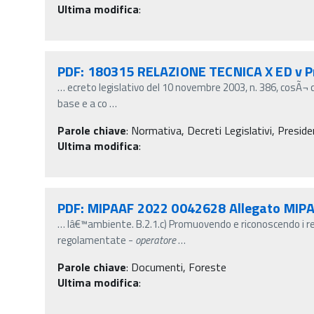
Ultima modifica
:
PDF: 180315 RELAZIONE TECNICA X ED v P
…
ecreto legislativo del 10 novembre 2003, n. 386, cosÃ¬ 
base e a co
…
Parole chiave
:
Normativa, Decreti Legislativi, Preside
Ultima modifica
:
PDF: MIPAAF 2022 0042628 Allegato MIP
…
lâ€™ambiente. B.2.1.c) Promuovendo e riconoscendo i r
regolamentate -
operatore
…
Parole chiave
:
Documenti, Foreste
Ultima modifica
: