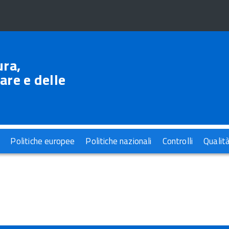
ura,
are e delle
Politiche europee
Politiche nazionali
Controlli
Qualit