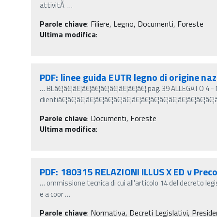
attivitÃ
…
Parole chiave
:
Filiere, Legno, Documenti, Foreste
Ultima modifica
:
PDF: linee guida EUTR legno di origine na
…
BLâ€¦â€¦â€¦â€¦â€¦â€¦â€¦â€¦â€¦â€¦.pag. 39 ALLEGATO 4 - 
clientiâ€¦â€¦â€¦â€¦â€¦â€¦â€¦â€¦â€¦â€¦â€¦â€¦â€¦â€¦â€¦â€¦â€¦
Parole chiave
:
Documenti, Foreste
Ultima modifica
:
PDF: 180315 RELAZIONI ILLUS X ED v Prec
…
ommissione tecnica di cui all'articolo 14 del decreto leg
e a coor
…
Parole chiave
:
Normativa, Decreti Legislativi, Preside