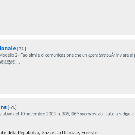
zionale
[7%]
Modello 2- Fac-simile di comunicazione che un
operatore
puÃ² inviare ai 
â€¦â€¦â€¦
…
ons
[6%]
islativo del 10 novembre 2003, n. 386, lâ€™
operatore
abilitato a redige e
nte della Repubblica, Gazzetta Ufficiale, Foreste