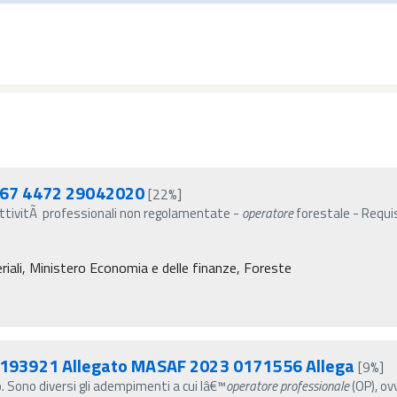
367 4472 29042020
[22%]
(AttivitÃ professionali non regolamentate -
operatore
forestale - Requis
riali, Ministero Economia e delle finanze, Foreste
193921 Allegato MASAF 2023 0171556 Allega
[9%]
lo. Sono diversi gli adempimenti a cui lâ€™
operatore
professionale
(OP), ov