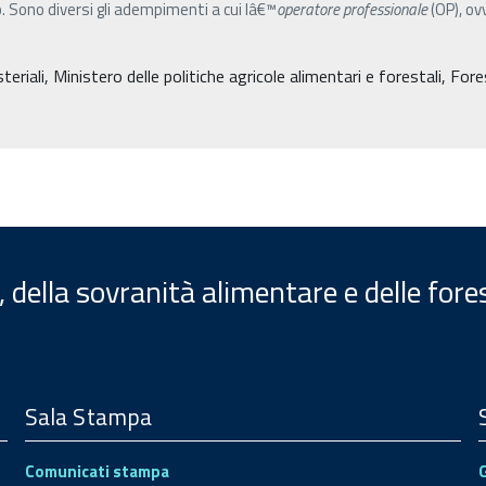
lo. Sono diversi gli adempimenti a cui lâ€™
operatore
professionale
(OP), ov
eriali, Ministero delle politiche agricole alimentari e forestali, For
, della sovranità alimentare e delle fore
Sala Stampa
Comunicati stampa