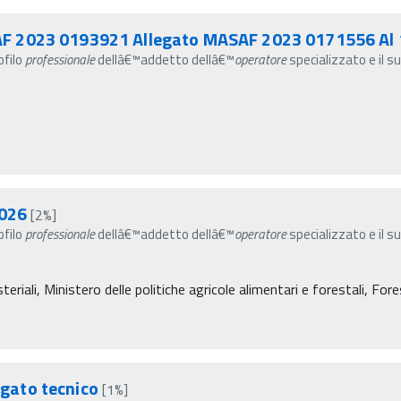
F 2023 0193921 Allegato MASAF 2023 0171556 Al
ofilo
professionale
dellâ€™addetto dellâ€™
operatore
specializzato e il s
2026
[2%]
ofilo
professionale
dellâ€™addetto dellâ€™
operatore
specializzato e il s
eriali, Ministero delle politiche agricole alimentari e forestali, For
gato tecnico
[1%]