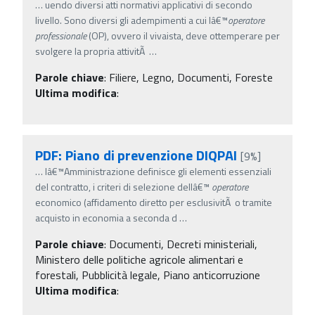
…
uendo diversi atti normativi applicativi di secondo
livello. Sono diversi gli adempimenti a cui lâ€™
operatore
professionale
(OP), ovvero il vivaista, deve ottemperare per
svolgere la propria attivitÃ
…
Parole chiave
:
Filiere, Legno, Documenti, Foreste
Ultima modifica
:
PDF: Piano di prevenzione DIQPAI
[9%]
…
lâ€™Amministrazione definisce gli elementi essenziali
del contratto, i criteri di selezione dellâ€™
operatore
economico (affidamento diretto per esclusivitÃ o tramite
acquisto in economia a seconda d
…
Parole chiave
:
Documenti, Decreti ministeriali,
Ministero delle politiche agricole alimentari e
forestali, Pubblicità legale, Piano anticorruzione
Ultima modifica
: