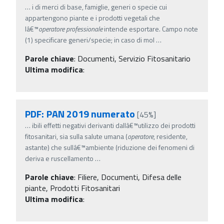
…
i di merci di base, famiglie, generi o specie cui
appartengono piante e i prodotti vegetali che
lâ€™
operatore
professionale
intende esportare. Campo note
(1) specificare generi/specie; in caso di mol
…
Parole chiave
:
Documenti, Servizio Fitosanitario
Ultima modifica
:
PDF: PAN 2019 numerato
[45%]
…
ibili effetti negativi derivanti dallâ€™utilizzo dei prodotti
fitosanitari, sia sulla salute umana (
operatore
, residente,
astante) che sullâ€™ambiente (riduzione dei fenomeni di
deriva e ruscellamento
…
Parole chiave
:
Filiere, Documenti, Difesa delle
piante, Prodotti Fitosanitari
Ultima modifica
: