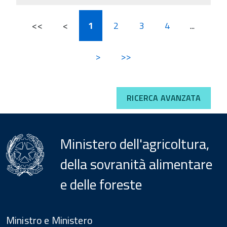
<<
<
1
2
3
4
...
>
>>
RICERCA AVANZATA
Ministero dell'agricoltura,
della sovranità alimentare
e delle foreste
Menu
Footer
Ministro e Ministero