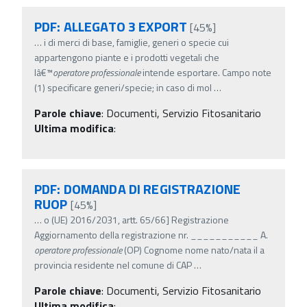
PDF: ALLEGATO 3 EXPORT
[45%]
…
i di merci di base, famiglie, generi o specie cui
appartengono piante e i prodotti vegetali che
lâ€™
operatore
professionale
intende esportare. Campo note
(1) specificare generi/specie; in caso di mol
…
Parole chiave
:
Documenti, Servizio Fitosanitario
Ultima modifica
:
PDF: DOMANDA DI REGISTRAZIONE
RUOP
[45%]
…
o (UE) 2016/2031, artt. 65/66] Registrazione
Aggiornamento della registrazione nr. ___________ A.
operatore
professionale
(OP) Cognome nome nato/nata il a
provincia residente nel comune di CAP
…
Parole chiave
:
Documenti, Servizio Fitosanitario
Ultima modifica
: