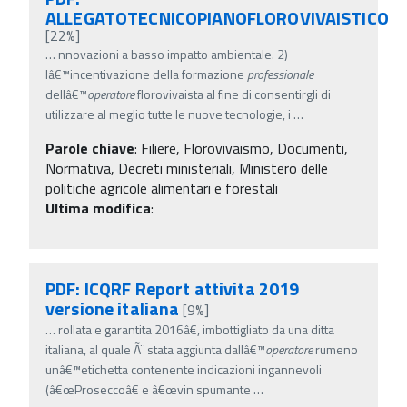
ALLEGATOTECNICOPIANOFLOROVIVAISTICO
[22%]
…
nnovazioni a basso impatto ambientale. 2)
lâ€™incentivazione della formazione
professionale
dellâ€™
operatore
florovivaista al fine di consentirgli di
utilizzare al meglio tutte le nuove tecnologie, i
…
Parole chiave
:
Filiere, Florovivaismo, Documenti,
Normativa, Decreti ministeriali, Ministero delle
politiche agricole alimentari e forestali
Ultima modifica
:
PDF: ICQRF Report attivita 2019
versione italiana
[9%]
…
rollata e garantita 2016â€, imbottigliato da una ditta
italiana, al quale Ã¨ stata aggiunta dallâ€™
operatore
rumeno
unâ€™etichetta contenente indicazioni ingannevoli
(â€œProseccoâ€ e â€œvin spumante
…