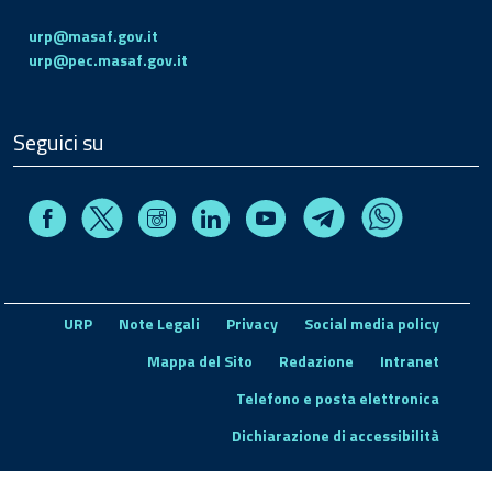
urp@masaf.gov.it
urp@pec.masaf.gov.it
Seguici su
Facebook
Instagram
Linkedin
Youtube
X
Telegram
Whatsapp
URP
Note Legali
Privacy
Social media policy
Mappa del Sito
Redazione
Intranet
Telefono e posta elettronica
Dichiarazione di accessibilità