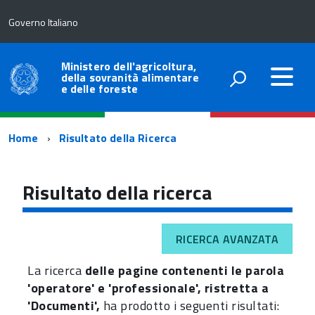
Governo Italiano
Ministero dell'agricoltura,
della sovranità alimentare
e delle foreste
Percorso
Home
Risultato della Ricerca
di
navigazione
Risultato della ricerca
RICERCA AVANZATA
La ricerca
delle pagine contenenti le parola
'operatore' e 'professionale', ristretta a
'Documenti',
ha prodotto i seguenti risultati: