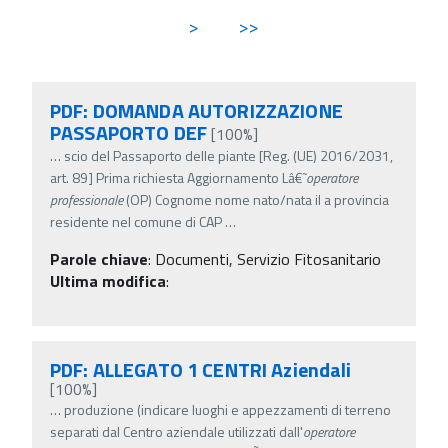
>
>>
PDF: DOMANDA AUTORIZZAZIONE
PASSAPORTO DEF
[100%]
…
scio del Passaporto delle piante [Reg. (UE) 2016/2031,
art. 89] Prima richiesta Aggiornamento Lâ€˜
operatore
professionale
(OP) Cognome nome nato/nata il a provincia
residente nel comune di CAP
…
Parole chiave
:
Documenti, Servizio Fitosanitario
Ultima modifica
:
PDF: ALLEGATO 1 CENTRI Aziendali
[100%]
…
produzione (indicare luoghi e appezzamenti di terreno
separati dal Centro aziendale utilizzati dall'
operatore