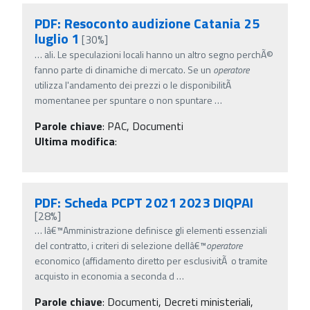
PDF: Resoconto audizione Catania 25
luglio 1
[30%]
…
ali. Le speculazioni locali hanno un altro segno perchÃ©
fanno parte di dinamiche di mercato. Se un
operatore
utilizza l'andamento dei prezzi o le disponibilitÃ
momentanee per spuntare o non spuntare
…
Parole chiave
:
PAC, Documenti
Ultima modifica
:
PDF: Scheda PCPT 2021 2023 DIQPAI
[28%]
…
lâ€™Amministrazione definisce gli elementi essenziali
del contratto, i criteri di selezione dellâ€™
operatore
economico (affidamento diretto per esclusivitÃ o tramite
acquisto in economia a seconda d
…
Parole chiave
:
Documenti, Decreti ministeriali,