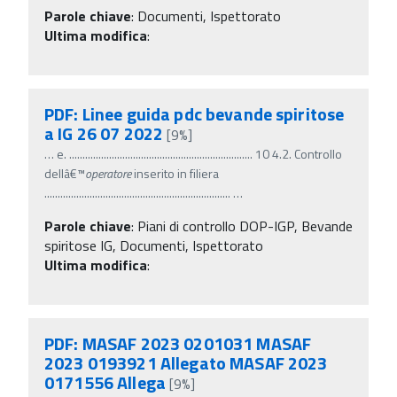
Parole chiave
:
Documenti, Ispettorato
Ultima modifica
:
PDF: Linee guida pdc bevande spiritose
a IG 26 07 2022
[9%]
…
e. ..................................................................... 10 4.2. Controllo
dellâ€™
operatore
inserito in filiera
......................................................................
…
Parole chiave
:
Piani di controllo DOP-IGP, Bevande
spiritose IG, Documenti, Ispettorato
Ultima modifica
:
PDF: MASAF 2023 0201031 MASAF
2023 0193921 Allegato MASAF 2023
0171556 Allega
[9%]