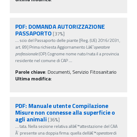
PDF: DOMANDA AUTORIZZAZIONE
PASSAPORTO
[37%]
…
scio del Passaporto delle piante [Reg. (UE) 2016/2031,
art. 89] Prima richiesta Aggiornamento Lâ€˜
operatore
professionale
(OP) Cognome nome nato/nata il a provincia
residente nel comune di CAP
…
Parole chiave
:
Documenti, Servizio Fitosanitario
Ultima modifica
:
PDF: Manuale utente Compilazione
Misure non connesse alla superficie o
agli animali
[36%]
…
tata. Nella sezione relativa allâ€™attestazione del CAA
Ã¨ presente una doppia firma: quella dellâ€™
operatore
di