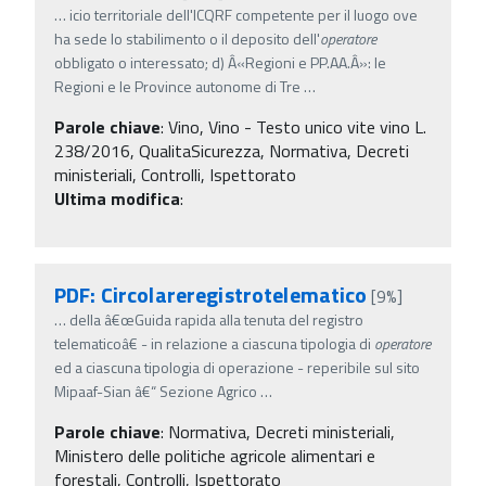
…
icio territoriale dell'ICQRF competente per il luogo ove
ha sede lo stabilimento o il deposito dell'
operatore
obbligato o interessato; d) Â«Regioni e PP.AA.Â»: le
Regioni e le Province autonome di Tre
…
Parole chiave
:
Vino, Vino - Testo unico vite vino L.
238/2016, QualitaSicurezza, Normativa, Decreti
ministeriali, Controlli, Ispettorato
Ultima modifica
:
PDF: Circolareregistrotelematico
[9%]
…
della â€œGuida rapida alla tenuta del registro
telematicoâ€ - in relazione a ciascuna tipologia di
operatore
ed a ciascuna tipologia di operazione - reperibile sul sito
Mipaaf-Sian â€“ Sezione Agrico
…
Parole chiave
:
Normativa, Decreti ministeriali,
Ministero delle politiche agricole alimentari e
forestali, Controlli, Ispettorato