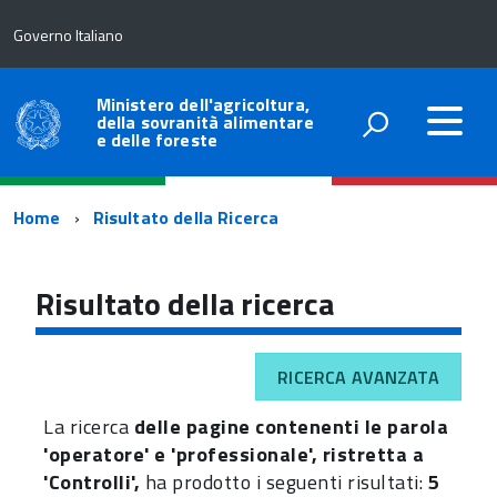
Governo Italiano
Ministero dell'agricoltura,
della sovranità alimentare
e delle foreste
Percorso
Home
Risultato della Ricerca
di
navigazione
Risultato della ricerca
RICERCA AVANZATA
La ricerca
delle pagine contenenti le parola
'operatore' e 'professionale', ristretta a
'Controlli',
ha prodotto i seguenti risultati:
5