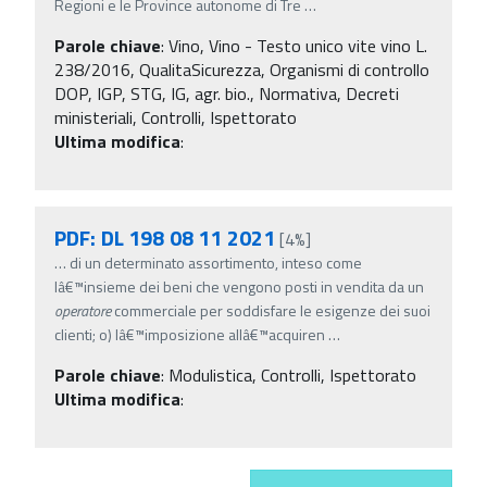
Regioni e le Province autonome di Tre
…
Parole chiave
:
Vino, Vino - Testo unico vite vino L.
238/2016, QualitaSicurezza, Organismi di controllo
DOP, IGP, STG, IG, agr. bio., Normativa, Decreti
ministeriali, Controlli, Ispettorato
Ultima modifica
:
PDF: DL 198 08 11 2021
[4%]
…
di un determinato assortimento, inteso come
lâ€™insieme dei beni che vengono posti in vendita da un
operatore
commerciale per soddisfare le esigenze dei suoi
clienti; o) lâ€™imposizione allâ€™acquiren
…
Parole chiave
:
Modulistica, Controlli, Ispettorato
Ultima modifica
: