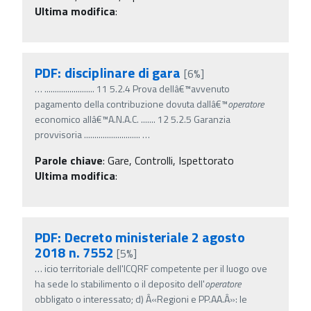
Ultima modifica
:
PDF: disciplinare di gara
[6%]
…
........................ 11 5.2.4 Prova dellâ€™avvenuto
pagamento della contribuzione dovuta dallâ€™
operatore
economico allâ€™A.N.A.C. ....... 12 5.2.5 Garanzia
provvisoria ...........................
…
Parole chiave
:
Gare, Controlli, Ispettorato
Ultima modifica
:
PDF: Decreto ministeriale 2 agosto
2018 n. 7552
[5%]
…
icio territoriale dell'ICQRF competente per il luogo ove
ha sede lo stabilimento o il deposito dell'
operatore
obbligato o interessato; d) Â«Regioni e PP.AA.Â»: le