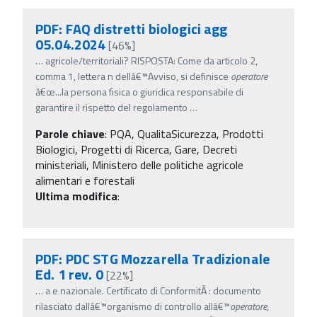
PDF: FAQ distretti biologici agg
05.04.2024
[46%]
…
agricole/territoriali? RISPOSTA: Come da articolo 2,
comma 1, lettera n dellâ€™Avviso, si definisce
operatore
â€œ...la persona fisica o giuridica responsabile di
garantire il rispetto del regolamento
…
Parole chiave
:
PQA, QualitaSicurezza, Prodotti
Biologici, Progetti di Ricerca, Gare, Decreti
ministeriali, Ministero delle politiche agricole
alimentari e forestali
Ultima modifica
:
PDF: PDC STG Mozzarella Tradizionale
Ed. 1 rev. 0
[22%]
…
a e nazionale. Certificato di ConformitÃ : documento
rilasciato dallâ€™organismo di controllo allâ€™
operatore
,