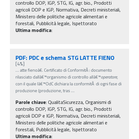
controllo DOP, IGP, STG, IG, agr. bio., Prodotti
agricoli DOP e IGP, Normativa, Decreti ministeriali,
Ministero delle politiche agricole alimentari e
forestali, Pubblicità legale, Ispettorato
Ultima modifica
:
PDF: PDC e schema STG LATTE FIENO
[4%]
…
atte fienoâ€. Certificato di ConformitÃ : documento
rilasciato dallâ€™organismo di controllo allâ€™
operatore
,
con il quale lâ€™OdC dichiara la conformitÃ di ogni fase di
produzione (produzione, tras
…
Parole chiave
:
QualitaSicurezza, Organismi di
controllo DOP, IGP, STG, IG, agr. bio., Prodotti
agricoli DOP e IGP, Normativa, Decreti ministeriali,
Ministero delle politiche agricole alimentari e
forestali, Pubblicità legale, Ispettorato
Ultima modifica
: