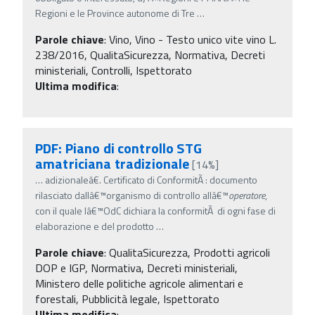
Regioni e le Province autonome di Tre
…
Parole chiave
:
Vino, Vino - Testo unico vite vino L.
238/2016, QualitaSicurezza, Normativa, Decreti
ministeriali, Controlli, Ispettorato
Ultima modifica
:
PDF: Piano di controllo STG
amatriciana tradizionale
[14%]
…
adizionaleâ€. Certificato di ConformitÃ : documento
rilasciato dallâ€™organismo di controllo allâ€™
operatore
,
con il quale lâ€™OdC dichiara la conformitÃ di ogni fase di
elaborazione e del prodotto
…
Parole chiave
:
QualitaSicurezza, Prodotti agricoli
DOP e IGP, Normativa, Decreti ministeriali,
Ministero delle politiche agricole alimentari e
forestali, Pubblicità legale, Ispettorato
Ultima modifica
: