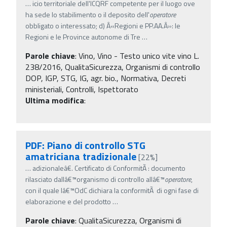
…
icio territoriale dell'ICQRF competente per il luogo ove
ha sede lo stabilimento o il deposito dell'
operatore
obbligato o interessato; d) Â«Regioni e PP.AA.Â»: le
Regioni e le Province autonome di Tre
…
Parole chiave
:
Vino, Vino - Testo unico vite vino L.
238/2016, QualitaSicurezza, Organismi di controllo
DOP, IGP, STG, IG, agr. bio., Normativa, Decreti
ministeriali, Controlli, Ispettorato
Ultima modifica
:
PDF: Piano di controllo STG
amatriciana tradizionale
[22%]
…
adizionaleâ€. Certificato di ConformitÃ : documento
rilasciato dallâ€™organismo di controllo allâ€™
operatore
,
con il quale lâ€™OdC dichiara la conformitÃ di ogni fase di
elaborazione e del prodotto
…
Parole chiave
:
QualitaSicurezza, Organismi di