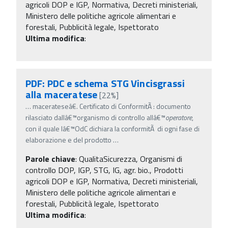
agricoli DOP e IGP, Normativa, Decreti ministeriali,
Ministero delle politiche agricole alimentari e
forestali, Pubblicità legale, Ispettorato
Ultima modifica
:
PDF: PDC e schema STG Vincisgrassi
alla maceratese
[22%]
…
macerateseâ€. Certificato di ConformitÃ : documento
rilasciato dallâ€™organismo di controllo allâ€™
operatore
,
con il quale lâ€™OdC dichiara la conformitÃ di ogni fase di
elaborazione e del prodotto
…
Parole chiave
:
QualitaSicurezza, Organismi di
controllo DOP, IGP, STG, IG, agr. bio., Prodotti
agricoli DOP e IGP, Normativa, Decreti ministeriali,
Ministero delle politiche agricole alimentari e
forestali, Pubblicità legale, Ispettorato
Ultima modifica
: