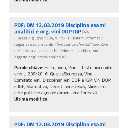
PDF: DM 12.03.2019 Disciplina esami
analitici e org. vini DOP IGP
[4%]
…
legge 4 giugno 1984, n. 194, e i sistemi informativi
regionali ove presenti; l) Â«detentoreÂ»: lâ€™
operatore
della filiera vitivinicola che detiene la partita di vino
oggetto degli esami analitici e/
…
Parole chiave
:
Filiere, Vino, Vino - Testo unico vite
vino L. 238/2016, QualitaSicurezza, Vino -
Comitato Vini, Disciplinari Vini DOP e IGP, Vini DOP
e IGP, Normativa, Decreti ministeriali, Ministero
delle politiche agricole alimentari e forestali
Ultima modifica
:
PDF: DM 12.03.2019 Disciplina esami