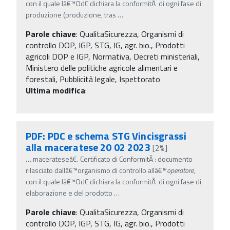
con il quale lâ€™OdC dichiara la conformitÃ di ogni fase di
produzione (produzione, tras
…
Parole chiave
:
QualitaSicurezza, Organismi di
controllo DOP, IGP, STG, IG, agr. bio., Prodotti
agricoli DOP e IGP, Normativa, Decreti ministeriali,
Ministero delle politiche agricole alimentari e
forestali, Pubblicità legale, Ispettorato
Ultima modifica
:
PDF: PDC e schema STG Vincisgrassi
alla maceratese 20 02 2023
[2%]
…
macerateseâ€. Certificato di ConformitÃ : documento
rilasciato dallâ€™organismo di controllo allâ€™
operatore
,
con il quale lâ€™OdC dichiara la conformitÃ di ogni fase di
elaborazione e del prodotto
…
Parole chiave
:
QualitaSicurezza, Organismi di
controllo DOP, IGP, STG, IG, agr. bio., Prodotti