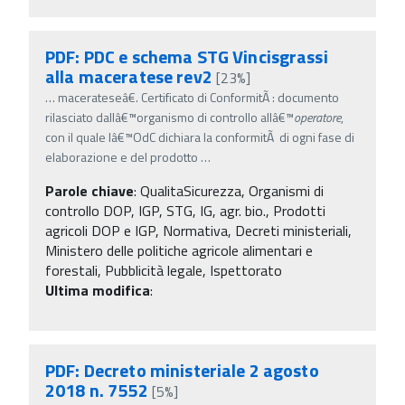
PDF: PDC e schema STG Vincisgrassi
alla maceratese rev2
[23%]
…
macerateseâ€. Certificato di ConformitÃ : documento
rilasciato dallâ€™organismo di controllo allâ€™
operatore
,
con il quale lâ€™OdC dichiara la conformitÃ di ogni fase di
elaborazione e del prodotto
…
Parole chiave
:
QualitaSicurezza, Organismi di
controllo DOP, IGP, STG, IG, agr. bio., Prodotti
agricoli DOP e IGP, Normativa, Decreti ministeriali,
Ministero delle politiche agricole alimentari e
forestali, Pubblicità legale, Ispettorato
Ultima modifica
:
PDF: Decreto ministeriale 2 agosto
2018 n. 7552
[5%]