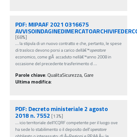
PDF: MIPAAF 2021 0316675
AVVISOINDAGINEDIMERCATOARCHIVIFEDERC
[68%]
…
la stipula di un nuovo contratto e che, pertanto, le spese
di trasloco devono porsi a carico dellâ€™
operatore
economico, come giÃ accaduto nellâ€™anno 2008 in
occasione del precedente trasferimento d
…
Parole chiave
:
QualitaSicurezza, Gare
Ultima modifica
:
PDF: Decreto ministeriale 2 agosto
2018 n. 7552
[13%]
…
icio territoriale dell'ICQRF competente per il luogo ove
ha sede lo stabilimento o il deposito dell'
operatore
obbligato o interessato; d) Â«Regioni e PP.AA.Â»: le