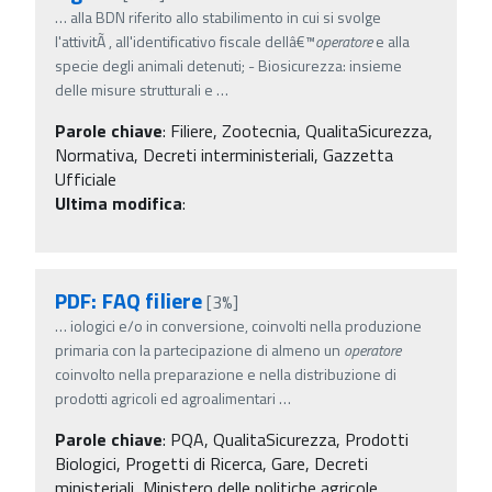
…
alla BDN riferito allo stabilimento in cui si svolge
l'attivitÃ , all'identificativo fiscale dellâ€™
operatore
e alla
specie degli animali detenuti; - Biosicurezza: insieme
delle misure strutturali e
…
Parole chiave
:
Filiere, Zootecnia, QualitaSicurezza,
Normativa, Decreti interministeriali, Gazzetta
Ufficiale
Ultima modifica
:
PDF: FAQ filiere
[3%]
…
iologici e/o in conversione, coinvolti nella produzione
primaria con la partecipazione di almeno un
operatore
coinvolto nella preparazione e nella distribuzione di
prodotti agricoli ed agroalimentari
…
Parole chiave
:
PQA, QualitaSicurezza, Prodotti
Biologici, Progetti di Ricerca, Gare, Decreti
ministeriali, Ministero delle politiche agricole