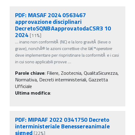
PDF: MASAF 2024 0563467
approvazione disciplinari
DecretoSQNBAapprovatodaCSR3 10
2024
[11%]
…
inano non conformitÃ (NC) e la loro gravitÃ (lieve o
grave), nonchÃ© le azioni correttive che lâ€™
operatore
deve implementare per rispristinare la conformitÃ e i casi
in cui sono applicabili provve
…
Parole chiave
:
Filiere, Zootecnia, QualitaSicurezza,
Normativa, Decreti interministeriali, Gazzetta
Ufficiale
Ultima modifica
:
PDF: MIPAAF 2022 0341750 Decreto
interministeriale Benessereanimale
signed
[22%]