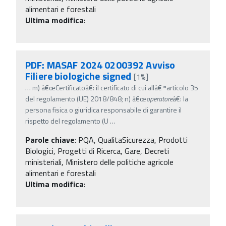
alimentari e forestali
Ultima modifica
:
PDF: MASAF 2024 0200392 Avviso
Filiere biologiche signed
[1%]
…
m) â€œCertificatoâ€: il certificato di cui allâ€™articolo 35
del regolamento (UE) 2018/848; n) â€œ
operatore
â€: la
persona fisica o giuridica responsabile di garantire il
rispetto del regolamento (U
…
Parole chiave
:
PQA, QualitaSicurezza, Prodotti
Biologici, Progetti di Ricerca, Gare, Decreti
ministeriali, Ministero delle politiche agricole
alimentari e forestali
Ultima modifica
: