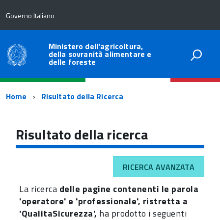
Governo Italiano
Ministero dell'agricoltura,
della sovranità alimentare e
delle foreste
Percorso
Home
Risultato della Ricerca
di
navigazione
Risultato della ricerca
RICERCA AVANZATA
La ricerca
delle pagine contenenti le parola
'operatore' e 'professionale', ristretta a
'QualitaSicurezza',
ha prodotto i seguenti