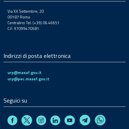
Via XX Settembre, 20
00187 Roma
Centralino Tel. (+39) 06.46651
C.F. 97099470581
Indirizzi di posta elettronica
urp@masaf.gov.it
urp@pec.masaf.gov.it
Seguici su
Facebook
Instagram
Linkedin
Youtube
X
Telegram
Whatsapp