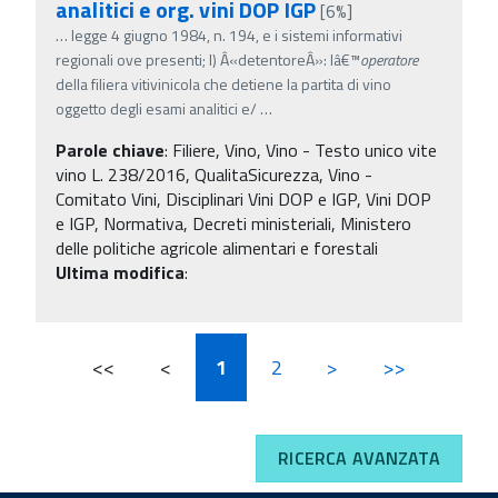
analitici e org. vini DOP IGP
[6%]
…
legge 4 giugno 1984, n. 194, e i sistemi informativi
regionali ove presenti; l) Â«detentoreÂ»: lâ€™
operatore
della filiera vitivinicola che detiene la partita di vino
oggetto degli esami analitici e/
…
Parole chiave
:
Filiere, Vino, Vino - Testo unico vite
vino L. 238/2016, QualitaSicurezza, Vino -
Comitato Vini, Disciplinari Vini DOP e IGP, Vini DOP
e IGP, Normativa, Decreti ministeriali, Ministero
delle politiche agricole alimentari e forestali
Ultima modifica
:
<<
<
1
2
>
>>
RICERCA AVANZATA