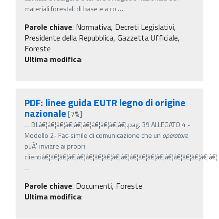
materiali forestali di base e a co
…
Parole chiave
:
Normativa, Decreti Legislativi,
Presidente della Repubblica, Gazzetta Ufficiale,
Foreste
Ultima modifica
:
PDF: linee guida EUTR legno di origine
nazionale
[7%]
…
BLâ€¦â€¦â€¦â€¦â€¦â€¦â€¦â€¦â€¦â€¦.pag. 39 ALLEGATO 4 -
Modello 2- Fac-simile di comunicazione che un
operatore
puÃ² inviare ai propri
clientiâ€¦â€¦â€¦â€¦â€¦â€¦â€¦â€¦â€¦â€¦â€¦â€¦â€¦â€¦â€¦â€¦â€¦â€¦â€¦â€¦
…
Parole chiave
:
Documenti, Foreste
Ultima modifica
: