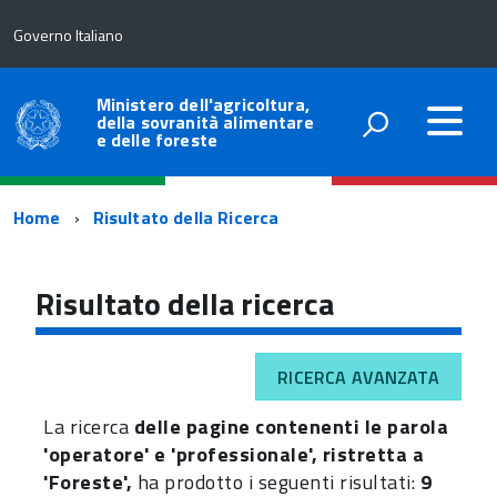
Governo Italiano
Ministero dell'agricoltura,
della sovranità alimentare
e delle foreste
Percorso
Home
Risultato della Ricerca
di
navigazione
Risultato della ricerca
RICERCA AVANZATA
La ricerca
delle pagine contenenti le parola
'operatore' e 'professionale', ristretta a
'Foreste',
ha prodotto i seguenti risultati:
9