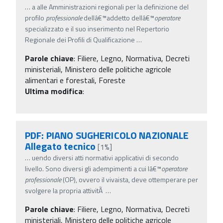
…
a alle Amministrazioni regionali per la definizione del
profilo
professionale
dellâ€™addetto dellâ€™
operatore
specializzato e il suo inserimento nel Repertorio
Regionale dei Profili di Qualificazione
…
Parole chiave
:
Filiere, Legno, Normativa, Decreti
ministeriali, Ministero delle politiche agricole
alimentari e forestali, Foreste
Ultima modifica
:
PDF: PIANO SUGHERICOLO NAZIONALE
Allegato tecnico
[1%]
…
uendo diversi atti normativi applicativi di secondo
livello. Sono diversi gli adempimenti a cui lâ€™
operatore
professionale
(OP), ovvero il vivaista, deve ottemperare per
svolgere la propria attivitÃ
…
Parole chiave
:
Filiere, Legno, Normativa, Decreti
ministeriali, Ministero delle politiche agricole