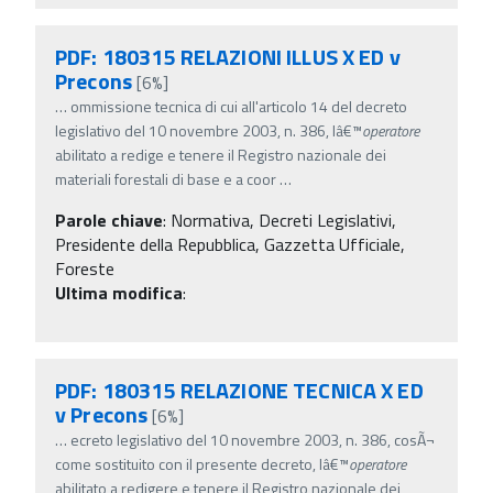
PDF: 180315 RELAZIONI ILLUS X ED v
Precons
[6%]
…
ommissione tecnica di cui all'articolo 14 del decreto
legislativo del 10 novembre 2003, n. 386, lâ€™
operatore
abilitato a redige e tenere il Registro nazionale dei
materiali forestali di base e a coor
…
Parole chiave
:
Normativa, Decreti Legislativi,
Presidente della Repubblica, Gazzetta Ufficiale,
Foreste
Ultima modifica
:
PDF: 180315 RELAZIONE TECNICA X ED
v Precons
[6%]
…
ecreto legislativo del 10 novembre 2003, n. 386, cosÃ¬
come sostituito con il presente decreto, lâ€™
operatore
abilitato a redigere e tenere il Registro nazionale dei