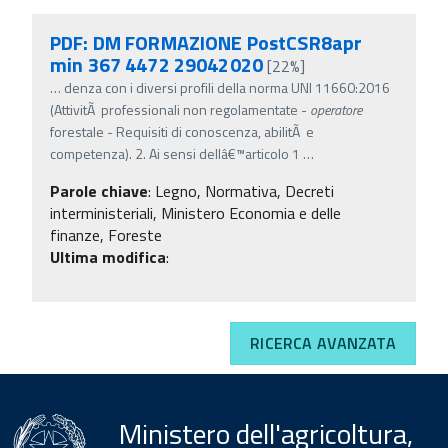
PDF: DM FORMAZIONE PostCSR8apr
min 367 4472 29042020
[22%]
…
denza con i diversi profili della norma UNI 11660:2016
(AttivitÃ professionali non regolamentate -
operatore
forestale - Requisiti di conoscenza, abilitÃ e
competenza). 2. Ai sensi dellâ€™articolo 1
…
Parole chiave
:
Legno, Normativa, Decreti
interministeriali, Ministero Economia e delle
finanze, Foreste
Ultima modifica
:
RICERCA AVANZATA
Ministero dell'agricoltura,