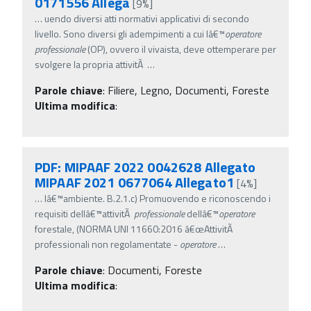
0171556 Allega
[9%]
…
uendo diversi atti normativi applicativi di secondo
livello. Sono diversi gli adempimenti a cui lâ€™
operatore
professionale
(OP), ovvero il vivaista, deve ottemperare per
svolgere la propria attivitÃ
…
Parole chiave
:
Filiere, Legno, Documenti, Foreste
Ultima modifica
:
PDF: MIPAAF 2022 0042628 Allegato
MIPAAF 2021 0677064 Allegato1
[4%]
…
lâ€™ambiente. B.2.1.c) Promuovendo e riconoscendo i
requisiti dellâ€™attivitÃ
professionale
dellâ€™
operatore
forestale, (NORMA UNI 11660:2016 â€œAttivitÃ
professionali non regolamentate -
operatore
…
Parole chiave
:
Documenti, Foreste
Ultima modifica
: