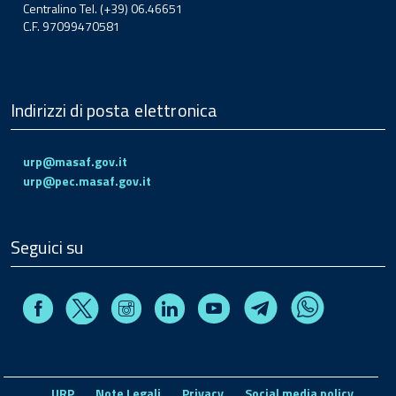
Centralino Tel. (+39) 06.46651
C.F. 97099470581
Indirizzi di posta elettronica
urp@masaf.gov.it
urp@pec.masaf.gov.it
Seguici su
Facebook
Instagram
Linkedin
Youtube
X
Telegram
Whatsapp
URP
Note Legali
Privacy
Social media policy