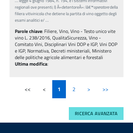
…
legge 4 giugno 1984, n. 194, e i sistemi informativi
regionali ove presenti; l) Â«detentoreÂ»: lâ€™
operatore
della
filiera vitivinicola che detiene la partita di vino oggetto degli
esami analitici e/
…
Parole chiave
:
Filiere, Vino, Vino - Testo unico vite
vino L. 238/2016, QualitaSicurezza, Vino -
Comitato Vini, Disciplinari Vini DOP e IGP, Vini DOP
e IGP, Normativa, Decreti ministeriali, Ministero
delle politiche agricole alimentari e forestali
Ultima modifica
:
<<
<
1
2
>
>>
RICERCA AVANZATA