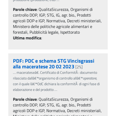
Parole chiave
:
QualitaSicurezza, Organismi di
controllo DOP, IGP, STG, IG, agr. bio., Prodotti
agricoli DOP e IGP, Normativa, Decreti ministeriali,
Ministero delle politiche agricole alimentari e
forestali, Pubblicità legale, Ispettorato
Ultima modifica
:
PDF: PDC e schema STG Vincisgrassi
alla maceratese 20 02 2023
[2%]
…
macerateseâ€. Certificato di ConformitÃ : documento
rilasciato dallâ€™organismo di controllo allâ€™
operatore
,
con il quale lâ€™OdC dichiara la conformitÃ di ogni fase di
elaborazione e del prodotto
…
Parole chiave
:
QualitaSicurezza, Organismi di
controllo DOP, IGP, STG, IG, agr. bio., Prodotti
agricoli DOP e IGP, Normativa, Decreti ministeriali,