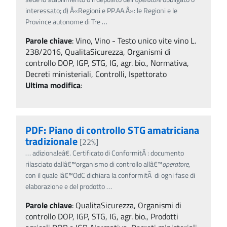
interessato; d) Â«Regioni e PP.AA.Â»: le Regioni e le
Province autonome di Tre
…
Parole chiave
:
Vino, Vino - Testo unico vite vino L.
238/2016, QualitaSicurezza, Organismi di
controllo DOP, IGP, STG, IG, agr. bio., Normativa,
Decreti ministeriali, Controlli, Ispettorato
Ultima modifica
:
PDF: Piano di controllo STG amatriciana
tradizionale
[22%]
…
adizionaleâ€. Certificato di ConformitÃ : documento
rilasciato dallâ€™organismo di controllo allâ€™
operatore
,
con il quale lâ€™OdC dichiara la conformitÃ di ogni fase di
elaborazione e del prodotto
…
Parole chiave
:
QualitaSicurezza, Organismi di
controllo DOP, IGP, STG, IG, agr. bio., Prodotti