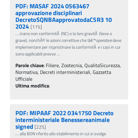
PDF: MASAF 2024 0563467
approvazione disciplinari
DecretoSQNBAapprovatodaCSR3 10
2024
[11%]
…
inano non conformitÃ (NC) e la loro gravitÃ (lieve o
grave), nonchÃ© le azioni correttive che lâ€™
operatore
deve
implementare per rispristinare la conformitÃ e i casi in cui
sono applicabili provve
…
Parole chiave
:
Filiere, Zootecnia, QualitaSicurezza,
Normativa, Decreti interministeriali, Gazzetta
Ufficiale
Ultima modifica
:
PDF: MIPAAF 2022 0341750 Decreto
interministeriale Benessereanimale
signed
[22%]
…
alla BDN riferito allo stabilimento in cui si svolge