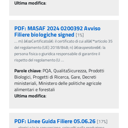
Ultima modifica
:
PDF: MASAF 2024 0200392 Avviso
Filiere biologiche signed
[1%]
…
m) â€œCertificatoâ€: il certificato di cui allâ€™articolo 35
del regolamento (UE) 2018/848; n) â€œ
operatore
â€: la
persona fisica o giuridica responsabile di garantire il
rispetto del regolamento (U
…
Parole chiave
:
PQA, QualitaSicurezza, Prodotti
Biologici, Progetti di Ricerca, Gare, Decreti
ministeriali, Ministero delle politiche agricole
alimentari e forestali
Ultima modifica
:
PDF: Linee Guida Filiere 05.06.26
[17%]
…
ologici e/o in conversione, coinvolti nella produzione