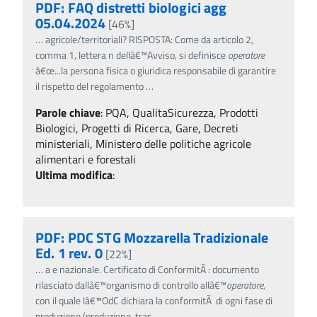
PDF: FAQ distretti biologici agg
05.04.2024
[46%]
…
agricole/territoriali? RISPOSTA: Come da articolo 2,
comma 1, lettera n dellâ€™Avviso, si definisce
operatore
â€œ...la persona fisica o giuridica responsabile di garantire
il rispetto del regolamento
…
Parole chiave
:
PQA, QualitaSicurezza, Prodotti
Biologici, Progetti di Ricerca, Gare, Decreti
ministeriali, Ministero delle politiche agricole
alimentari e forestali
Ultima modifica
:
PDF: PDC STG Mozzarella Tradizionale
Ed. 1 rev. 0
[22%]
…
a e nazionale. Certificato di ConformitÃ : documento
rilasciato dallâ€™organismo di controllo allâ€™
operatore
,
con il quale lâ€™OdC dichiara la conformitÃ di ogni fase di
produzione (produzione, tras
…