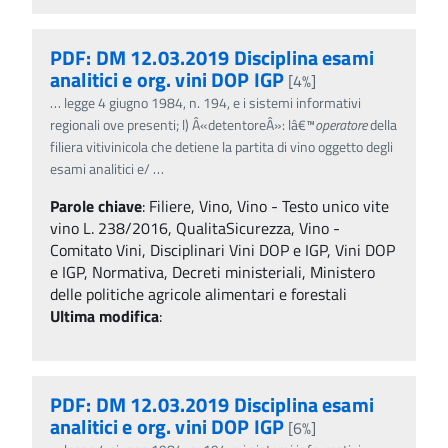
PDF: DM 12.03.2019 Disciplina esami
analitici e org. vini DOP IGP
[4%]
…
legge 4 giugno 1984, n. 194, e i sistemi informativi
regionali ove presenti; l) Â«detentoreÂ»: lâ€™
operatore
della
filiera vitivinicola che detiene la partita di vino oggetto degli
esami analitici e/
…
Parole chiave
:
Filiere, Vino, Vino - Testo unico vite
vino L. 238/2016, QualitaSicurezza, Vino -
Comitato Vini, Disciplinari Vini DOP e IGP, Vini DOP
e IGP, Normativa, Decreti ministeriali, Ministero
delle politiche agricole alimentari e forestali
Ultima modifica
:
PDF: DM 12.03.2019 Disciplina esami
analitici e org. vini DOP IGP
[6%]