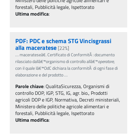
Ministero delle politiche agricole alimentari e
forestali, Pubblicità legale, Ispettorato
Ultima modifica
:
PDF: PDC e schema STG Vincisgrassi
alla maceratese
[22%]
…
macerateseâ€. Certificato di ConformitÃ : documento
rilasciato dallâ€™organismo di controllo allâ€™
operatore
,
con il quale lâ€™OdC dichiara la conformitÃ di ogni fase di
elaborazione e del prodotto
…
Parole chiave
:
QualitaSicurezza, Organismi di
controllo DOP, IGP, STG, IG, agr. bio., Prodotti
agricoli DOP e IGP, Normativa, Decreti ministeriali,
Ministero delle politiche agricole alimentari e
forestali, Pubblicità legale, Ispettorato
Ultima modifica
: