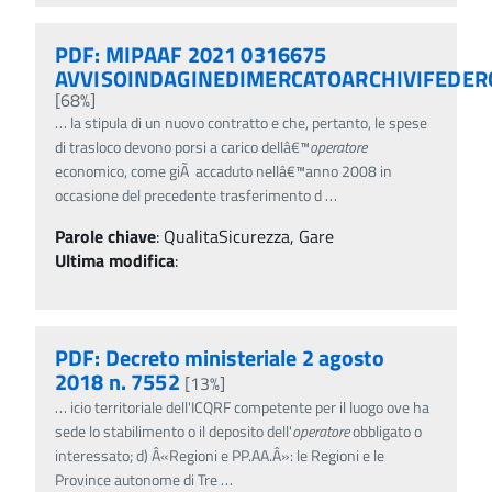
PDF: MIPAAF 2021 0316675
AVVISOINDAGINEDIMERCATOARCHIVIFEDER
[68%]
…
la stipula di un nuovo contratto e che, pertanto, le spese
di trasloco devono porsi a carico dellâ€™
operatore
economico, come giÃ accaduto nellâ€™anno 2008 in
occasione del precedente trasferimento d
…
Parole chiave
:
QualitaSicurezza, Gare
Ultima modifica
:
PDF: Decreto ministeriale 2 agosto
2018 n. 7552
[13%]
…
icio territoriale dell'ICQRF competente per il luogo ove ha
sede lo stabilimento o il deposito dell'
operatore
obbligato o
interessato; d) Â«Regioni e PP.AA.Â»: le Regioni e le
Province autonome di Tre
…