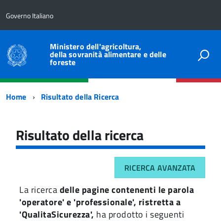
Governo Italiano
Ministero dell'agricoltura,
della sovranità alimentare e delle
foreste
Percorso
Home
Risultato della Ricerca
di
navigazione
Risultato della ricerca
RICERCA AVANZATA
La ricerca
delle pagine contenenti le parola
'operatore' e 'professionale', ristretta a
'QualitaSicurezza',
ha prodotto i seguenti