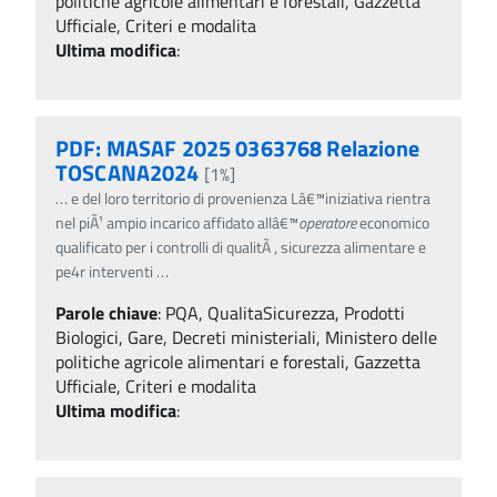
politiche agricole alimentari e forestali, Gazzetta
Ufficiale, Criteri e modalita
Ultima modifica
:
PDF: MASAF 2025 0363768 Relazione
TOSCANA2024
[1%]
…
e del loro territorio di provenienza Lâ€™iniziativa rientra
nel piÃ¹ ampio incarico affidato allâ€™
operatore
economico
qualificato per i controlli di qualitÃ , sicurezza alimentare e
pe4r interventi
…
Parole chiave
:
PQA, QualitaSicurezza, Prodotti
Biologici, Gare, Decreti ministeriali, Ministero delle
politiche agricole alimentari e forestali, Gazzetta
Ufficiale, Criteri e modalita
Ultima modifica
: