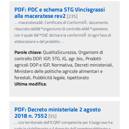
PDF: PDC e schema STG Vincisgrassi
alla maceratese rev2
[23%]
…
macerateseâ€. Certificato di ConformitÃ : documento
rilasciato dallâ€™organismo di controllo allâ€™
operatore
,
con il quale lâ€™OdC dichiara la conformitÃ di ogni fase di
elaborazione e del prodotto
…
Parole chiave
:
QualitaSicurezza, Organismi di
controllo DOP, IGP, STG, IG, agr. bio., Prodotti
agricoli DOP e IGP, Normativa, Decreti ministeriali,
Ministero delle politiche agricole alimentari e
forestali, Pubblicità legale, Ispettorato
Ultima modifica
:
PDF: Decreto ministeriale 2 agosto
2018 n. 7552
[5%]
…
icio territoriale dell'ICQRF competente per il luogo ove ha
sede lo stabilimento o il deposito dell'
operatore
obbligato o