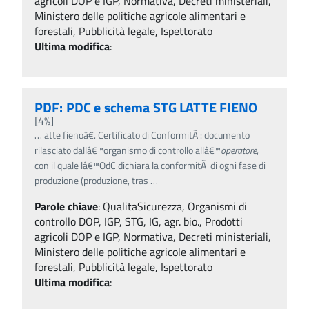
agricoli DOP e IGP, Normativa, Decreti ministeriali,
Ministero delle politiche agricole alimentari e
forestali, Pubblicità legale, Ispettorato
Ultima modifica
:
PDF: PDC e schema STG LATTE FIENO
[4%]
…
atte fienoâ€. Certificato di ConformitÃ : documento
rilasciato dallâ€™organismo di controllo allâ€™
operatore
,
con il quale lâ€™OdC dichiara la conformitÃ di ogni fase di
produzione (produzione, tras
…
Parole chiave
:
QualitaSicurezza, Organismi di
controllo DOP, IGP, STG, IG, agr. bio., Prodotti
agricoli DOP e IGP, Normativa, Decreti ministeriali,
Ministero delle politiche agricole alimentari e
forestali, Pubblicità legale, Ispettorato
Ultima modifica
: