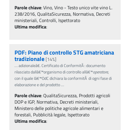
Parole chiave
:
Vino, Vino - Testo unico vite vino L.
238/2016, QualitaSicurezza, Normativa, Decreti
ministeriali, Controlli, Ispettorato
Ultima modifica
:
PDF: Piano di controllo STG amatriciana
tradizionale
[14%]
…
adizionaleâ€. Certificato di ConformitÃ : documento
rilasciato dallâ€™organismo di controllo allâ€™
operatore
,
con il quale lâ€™OdC dichiara la conformitÃ di ogni fase di
elaborazione e del prodotto
…
Parole chiave
:
QualitaSicurezza, Prodotti agricoli
DOP e IGP, Normativa, Decreti ministeriali,
Ministero delle politiche agricole alimentari e
forestali, Pubblicità legale, Ispettorato
Ultima modifica
: