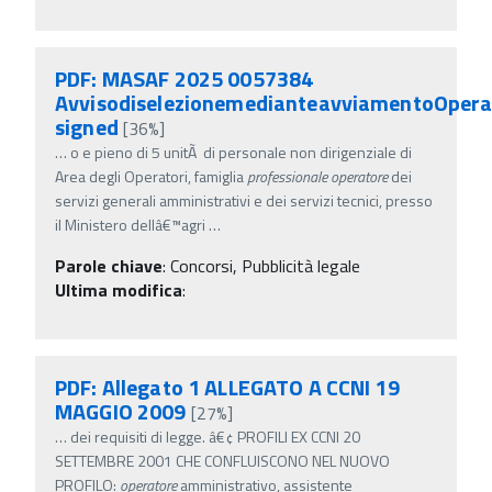
PDF: MASAF 2025 0057384
AvvisodiselezionemedianteavviamentoOpera
signed
[36%]
…
o e pieno di 5 unitÃ di personale non dirigenziale di
Area degli Operatori, famiglia
professionale
operatore
dei
servizi generali amministrativi e dei servizi tecnici, presso
il Ministero dellâ€™agri
…
Parole chiave
:
Concorsi, Pubblicità legale
Ultima modifica
:
PDF: Allegato 1 ALLEGATO A CCNI 19
MAGGIO 2009
[27%]
…
dei requisiti di legge. â€¢ PROFILI EX CCNI 20
SETTEMBRE 2001 CHE CONFLUISCONO NEL NUOVO
PROFILO:
operatore
amministrativo, assistente