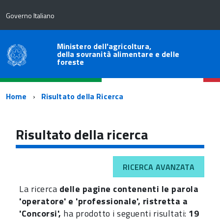
Governo Italiano
Ministero dell'agricoltura,
della sovranità alimentare e delle
foreste
Percorso
Home
Risultato della Ricerca
di
navigazione
Risultato della ricerca
RICERCA AVANZATA
La ricerca
delle pagine contenenti le parola
'operatore' e 'professionale', ristretta a
'Concorsi',
ha prodotto i seguenti risultati:
19