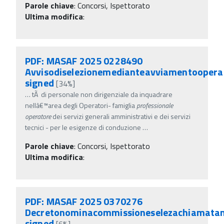
Parole chiave
:
Concorsi, Ispettorato
Ultima modifica
:
PDF: MASAF 2025 0228490
Avvisodiselezionemedianteavviamentooperat
signed
[34%]
…
tÃ di personale non dirigenziale da inquadrare
nellâ€™area degli Operatori- famiglia
professionale
operatore
dei servizi generali amministrativi e dei servizi
tecnici - per le esigenze di conduzione
…
Parole chiave
:
Concorsi, Ispettorato
Ultima modifica
:
PDF: MASAF 2025 0370276
Decretonominacommissioneselezachiamatan
signed
[6%]