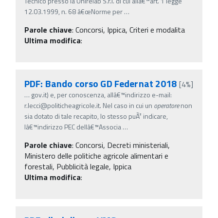
Tecnico presso la Unirelab S.r.l. di cui allâ€™art. 1 legge
12.03.1999, n. 68 â€œNorme per
…
Parole chiave
:
Concorsi, Ippica, Criteri e modalita
Ultima modifica
:
PDF: Bando corso GD Federnat 2018
[4%]
…
gov.it) e, per conoscenza, allâ€™indirizzo e-mail:
r.lecci@politicheagricole.it. Nel caso in cui un
operatore
non
sia dotato di tale recapito, lo stesso puÃ² indicare,
lâ€™indirizzo PEC dellâ€™Associa
…
Parole chiave
:
Concorsi, Decreti ministeriali,
Ministero delle politiche agricole alimentari e
forestali, Pubblicità legale, Ippica
Ultima modifica
: