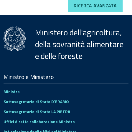
RICERCA AVANZATA
Ministero dell'agricoltura,
della sovranità alimentare
e delle foreste
Menu
Footer
Ministro e Ministero
Ministro
Sottosegretario di Stato D'ERAMO
Sottosegretario di Stato LA PIETRA
Uffici diretta collaborazione Ministro
Articolazione degli uffici del Ministero