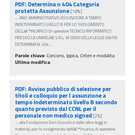
PDF: Determina n 404 Categoria
protetta Assunzione
[18%]
…
ANO AMMINISTRATIVO ASSUNZIONE A TEMPO
INDETERMINATO LIVELLO B PER LO SVOLGIMENTO
DELLâ€™INCARICO DI
operatore
TECNICO/INFORMATICO
PRESSO LA UNIRELAB S.R.L. AI SENSI DELLA LEGGE 68/99.
DETERMINA N. 404
…
Parole chiave
:
Concorsi, Ippica, Criteri e modalita
Ultima modifica
:
PDF: Avviso pubblico di selezione per
titoli e colloquio per l assunzione a
tempo indeterminato livello B secondo
quanto previsto dal CCNL per il
personale non medico signed
[2%]
…
alla Fondazione Don Gnocchi e dalle altre leggi in
materia), per lo svolgimento dellâ€™incarico di
operatore