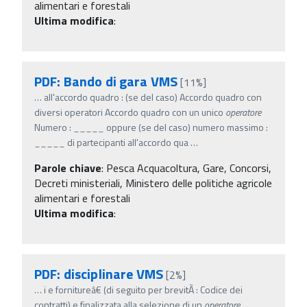
alimentari e forestali
Ultima modifica
:
PDF: Bando di gara VMS
[11%]
…
all'accordo quadro : (se del caso) Accordo quadro con
diversi operatori Accordo quadro con un unico
operatore
Numero : _____ oppure (se del caso) numero massimo :
_____ di partecipanti all'accordo qua
…
Parole chiave
:
Pesca Acquacoltura, Gare, Concorsi,
Decreti ministeriali, Ministero delle politiche agricole
alimentari e forestali
Ultima modifica
:
PDF: disciplinare VMS
[2%]
…
i e fornitureâ€ (di seguito per brevitÃ : Codice dei
contratti) e finalizzata alla selezione di un
operatore