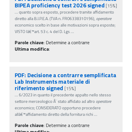
BIPEA proficiency test 2026 signed
[15%]
…
quanto sopra esposto, procedere tramite affidamento
diretto alla B.I.P.E.A. (TVA n. FR06338310196),
operatore
economico scelto in base alle motivazioni sopra esposte;
VISTO lâ€™art. 53 c. 4 del D. Lgs
…
Parole chiave
:
Determine a contrarre
Ultima modifica
:
PDF: Decisione a contrarre semplificata
Lab Instruments materiale di
riferimento signed
[15%]
…
6/2023 in quanto il precedente appalto nello stesso
settore merceologico Ã¨ stato affidato ad altro
operatore
economico; CONSIDERATO opportuno procedere
allâ€™affidamento diretto della fornitura richi
…
Parole chiave
:
Determine a contrarre
Ultima modifica
: