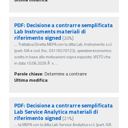
PDF: Decisione a contrarre semplificata
Lab Instruments materiali di
riferimento signed
[20%]
…
Trattativa Diretta MEPA con la ditta Lab. Instruments s.r.l.
(part. IVA e cod. fisc. 03176570723),
operatore
economico
scelto in base alle motivazioni sopra esposte; VISTO che
in data 10.06.2026 Ã¨ s
…
Parole chiave
:
Determine a contrarre
Ultima modifica
:
PDF: Decisione a contrarre semplificata
Lab Service Analytica materiali di
riferimento signed
[21%]
…
ta MEPA con la ditta Lab Service Analytica s.r.l. (part. IVA