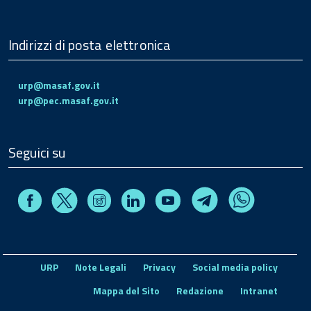
Indirizzi di posta elettronica
urp@masaf.gov.it
urp@pec.masaf.gov.it
Seguici su
Facebook
Instagram
Linkedin
Youtube
X
Telegram
Whatsapp
URP
Note Legali
Privacy
Social media policy
Mappa del Sito
Redazione
Intranet