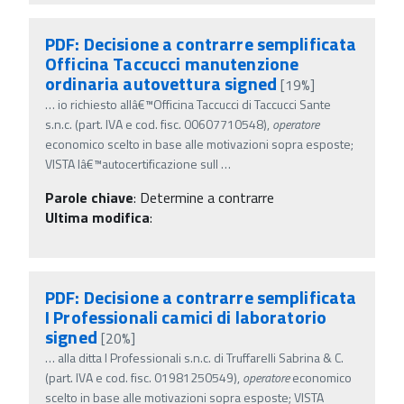
PDF: Decisione a contrarre semplificata
Officina Taccucci manutenzione
ordinaria autovettura signed
[19%]
…
io richiesto allâ€™Officina Taccucci di Taccucci Sante
s.n.c. (part. IVA e cod. fisc. 00607710548),
operatore
economico scelto in base alle motivazioni sopra esposte;
VISTA lâ€™autocertificazione sull
…
Parole chiave
:
Determine a contrarre
Ultima modifica
:
PDF: Decisione a contrarre semplificata
I Professionali camici di laboratorio
signed
[20%]
…
alla ditta I Professionali s.n.c. di Truffarelli Sabrina & C.
(part. IVA e cod. fisc. 01981250549),
operatore
economico
scelto in base alle motivazioni sopra esposte; VISTA