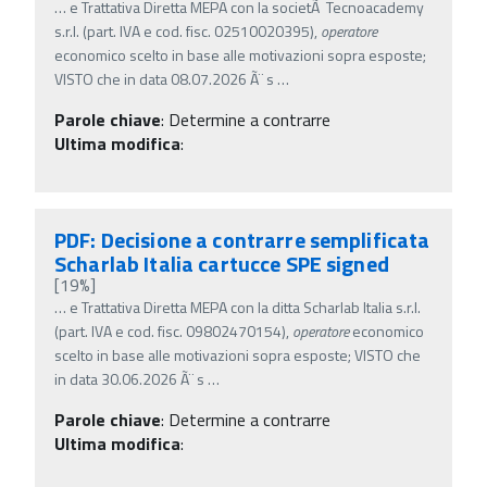
…
e Trattativa Diretta MEPA con la societÃ Tecnoacademy
s.r.l. (part. IVA e cod. fisc. 02510020395),
operatore
economico scelto in base alle motivazioni sopra esposte;
VISTO che in data 08.07.2026 Ã¨ s
…
Parole chiave
:
Determine a contrarre
Ultima modifica
:
PDF: Decisione a contrarre semplificata
Scharlab Italia cartucce SPE signed
[19%]
…
e Trattativa Diretta MEPA con la ditta Scharlab Italia s.r.l.
(part. IVA e cod. fisc. 09802470154),
operatore
economico
scelto in base alle motivazioni sopra esposte; VISTO che
in data 30.06.2026 Ã¨ s
…
Parole chiave
:
Determine a contrarre
Ultima modifica
: