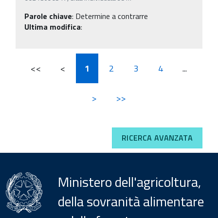
Parole chiave
:
Determine a contrarre
Ultima modifica
:
<<
<
1
2
3
4
...
>
>>
RICERCA AVANZATA
Ministero dell'agricoltura,
della sovranità alimentare