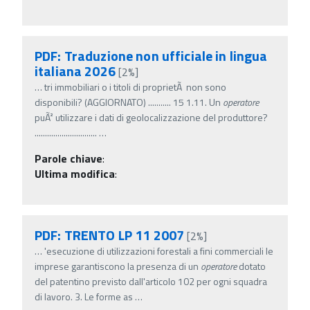
PDF: Traduzione non ufficiale in lingua
italiana 2026
[2%]
…
tri immobiliari o i titoli di proprietÃ non sono
disponibili? (AGGIORNATO) ........... 15 1.11. Un
operatore
puÃ² utilizzare i dati di geolocalizzazione del produttore?
..............................
…
Parole chiave
:
Ultima modifica
:
PDF: TRENTO LP 11 2007
[2%]
…
'esecuzione di utilizzazioni forestali a fini commerciali le
imprese garantiscono la presenza di un
operatore
dotato
del patentino previsto dall'articolo 102 per ogni squadra
di lavoro. 3. Le forme as
…