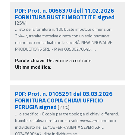
PDF: Prot. n. 0066370 dell 11.02.2026
FORNITURA BUSTE IMBOTTITE signed
[25%]
…
sto della fornitura n. 100 buste imbottite dimensioni
35X47, tramite trattativa diretta con un solo
operatore
economico individuato nella societÃ NEW INNOVATIVE
PRODUCTIONS SRL. - P. iva 03500270545,
…
Parole chiave
:
Determine a contrarre
Ultima modifica
:
PDF: Prot. n. 0105291 del 03.03.2026
FORNITURA COPIA CHIAVI UFFICIO
PERUGIA signed
[21%]
…
o specifico 10 copie per tre tipologie di chiavi differenti,
tramite trattativa diretta con un solo
operatore
economico
individuato nellâ€™OE FERRAMENTA SEVERI S.R.L.
00248690547, ditta individuata se
…