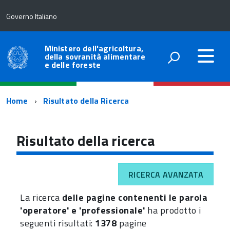
Governo Italiano
Ministero dell'agricoltura,
della sovranità alimentare
e delle foreste
Percorso
Home
Risultato della Ricerca
di
navigazione
Risultato della ricerca
RICERCA AVANZATA
La ricerca
delle pagine contenenti le parola
'operatore' e 'professionale'
ha prodotto i
seguenti risultati:
1378
pagine