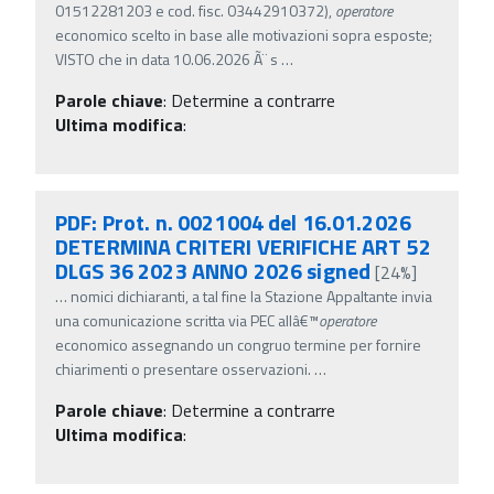
01512281203 e cod. fisc. 03442910372),
operatore
economico scelto in base alle motivazioni sopra esposte;
VISTO che in data 10.06.2026 Ã¨ s
…
Parole chiave
:
Determine a contrarre
Ultima modifica
:
PDF: Prot. n. 0021004 del 16.01.2026
DETERMINA CRITERI VERIFICHE ART 52
DLGS 36 2023 ANNO 2026 signed
[24%]
…
nomici dichiaranti, a tal fine la Stazione Appaltante invia
una comunicazione scritta via PEC allâ€™
operatore
economico assegnando un congruo termine per fornire
chiarimenti o presentare osservazioni.
…
Parole chiave
:
Determine a contrarre
Ultima modifica
: