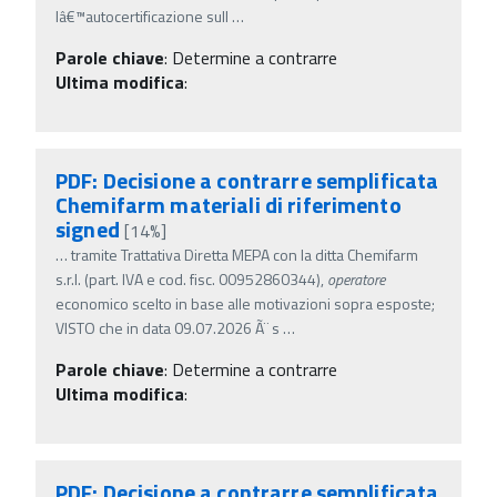
lâ€™autocertificazione sull
…
Parole chiave
:
Determine a contrarre
Ultima modifica
:
PDF: Decisione a contrarre semplificata
Chemifarm materiali di riferimento
signed
[14%]
…
tramite Trattativa Diretta MEPA con la ditta Chemifarm
s.r.l. (part. IVA e cod. fisc. 00952860344),
operatore
economico scelto in base alle motivazioni sopra esposte;
VISTO che in data 09.07.2026 Ã¨ s
…
Parole chiave
:
Determine a contrarre
Ultima modifica
:
PDF: Decisione a contrarre semplificata