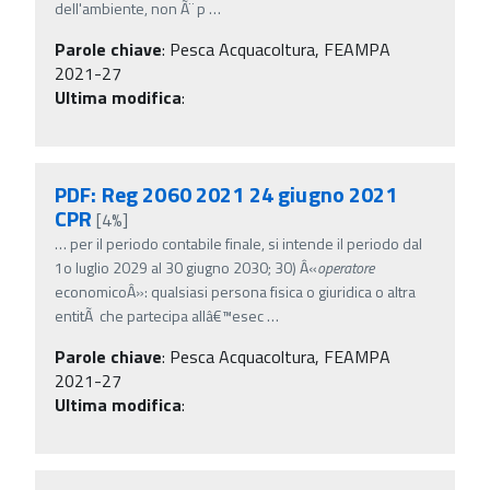
dell'ambiente, non Ã¨ p
…
Parole chiave
:
Pesca Acquacoltura, FEAMPA
2021-27
Ultima modifica
:
PDF: Reg 2060 2021 24 giugno 2021
CPR
[4%]
…
per il periodo contabile finale, si intende il periodo dal
1o luglio 2029 al 30 giugno 2030; 30) Â«
operatore
economicoÂ»: qualsiasi persona fisica o giuridica o altra
entitÃ che partecipa allâ€™esec
…
Parole chiave
:
Pesca Acquacoltura, FEAMPA
2021-27
Ultima modifica
: