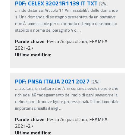
PDF: CELEX 32021R1139 IT TXT
[2%]
…
nde distanza. Articolo 11 AmmissibilitÃ delle domande
1. Una domanda di sostegno presentata da un
operatore
non Ã¨ ammissibile per un periodo di tempo determinato
stabilito a norma del paragrafo 4 d
…
Parole chiave
:
Pesca Acquacoltura, FEAMPA
2021-27
Ultima modifica
:
PDF: PNSA ITALIA 2021 2027
[2%]
…
acoltura, un settore che Ã¨ in continua evoluzione e che
richiede lâ€™adeguamento del ruolo di ogni
operatore
e la
definizione di nuove figure professionali. Di fondamentale
importanza risulta il migl
…
Parole chiave
:
Pesca Acquacoltura, FEAMPA
2021-27
Ultima modifica
: