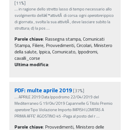
[11%]
…
in ragione dello stretto lasso di tempo necessario allo
svolgimento dellâ€™attivitÃ di corsa: ogni
operatore
ippico
di giornata , svolta la sua attivitÃ , deve lasciare subito la
struttura; d) la pos
…
Parole chiave
:
Rassegna stampa, Comunicati
Stampa, Filiere, Provvedimenti, Circolari, Ministero
della salute, Ippica, Comunicato, Ippodromi,
cavalli_corse
Ultima modifica
:
PDF: multe aprile 2019
[37%]
…
APRILE 2019 Data Ippodromo 22/04/2019 del
Mediterraneo G 19/04/2019 Capannelle G Titolo Premio
operatore
Tipo Violazione Importo IMPISH LOMITAS A
PRIMA AFFE' AGOSTINO 45 -Paga al posto del r
…
Parole chiave
:
Provvedimenti, Ministero delle