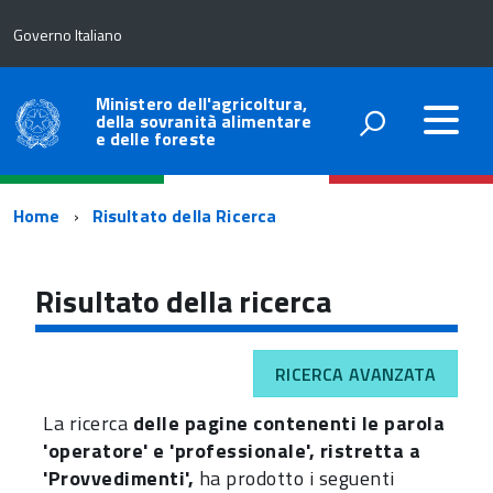
Governo Italiano
Ministero dell'agricoltura,
della sovranità alimentare
e delle foreste
Percorso
Home
Risultato della Ricerca
di
navigazione
Risultato della ricerca
RICERCA AVANZATA
La ricerca
delle pagine contenenti le parola
'operatore' e 'professionale', ristretta a
'Provvedimenti',
ha prodotto i seguenti