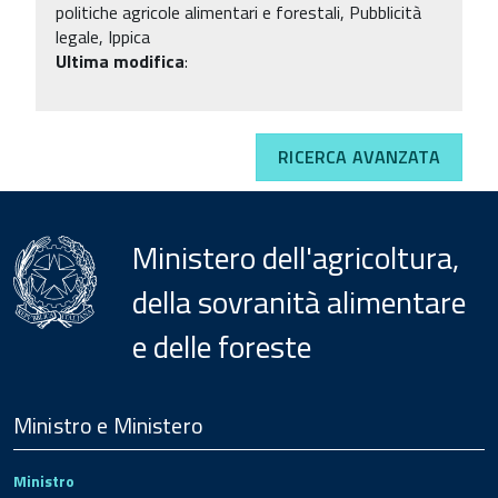
politiche agricole alimentari e forestali, Pubblicità
legale, Ippica
Ultima modifica
:
RICERCA AVANZATA
Ministero dell'agricoltura,
della sovranità alimentare
e delle foreste
Menu
Footer
Ministro e Ministero
Ministro