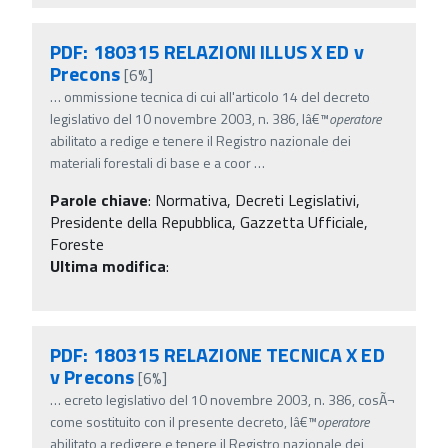
PDF: 180315 RELAZIONI ILLUS X ED v
Precons
[6%]
…
ommissione tecnica di cui all'articolo 14 del decreto
legislativo del 10 novembre 2003, n. 386, lâ€™
operatore
abilitato a redige e tenere il Registro nazionale dei
materiali forestali di base e a coor
…
Parole chiave
:
Normativa, Decreti Legislativi,
Presidente della Repubblica, Gazzetta Ufficiale,
Foreste
Ultima modifica
:
PDF: 180315 RELAZIONE TECNICA X ED
v Precons
[6%]
…
ecreto legislativo del 10 novembre 2003, n. 386, cosÃ¬
come sostituito con il presente decreto, lâ€™
operatore
abilitato a redigere e tenere il Registro nazionale dei