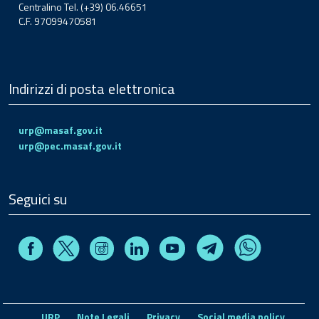
Centralino Tel. (+39) 06.46651
C.F. 97099470581
Indirizzi di posta elettronica
urp@masaf.gov.it
urp@pec.masaf.gov.it
Seguici su
Facebook
Instagram
Linkedin
Youtube
X
Telegram
Whatsapp
URP
Note Legali
Privacy
Social media policy