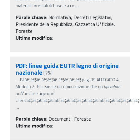
materiali forestali di base e a co
…
Parole chiave
:
Normativa, Decreti Legislativi,
Presidente della Repubblica, Gazzetta Ufficiale,
Foreste
Ultima modifica
:
PDF: linee guida EUTR legno di origine
nazionale
[7%]
…
BLâ€¦â€¦â€¦â€¦â€¦â€¦â€¦â€¦â€¦â€¦.pag. 39 ALLEGATO 4 -
Modello 2- Fac-simile di comunicazione che un
operatore
puÃ² inviare ai propri
clientiâ€¦â€¦â€¦â€¦â€¦â€¦â€¦â€¦â€¦â€¦â€¦â€¦â€¦â€¦â€¦â€¦â€¦â€¦â€¦â€¦
…
Parole chiave
:
Documenti, Foreste
Ultima modifica
: