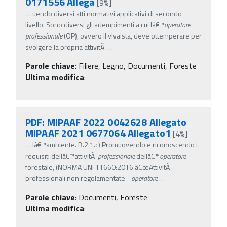
0171556 Allega
[9%]
…
uendo diversi atti normativi applicativi di secondo
livello. Sono diversi gli adempimenti a cui lâ€™
operatore
professionale
(OP), ovvero il vivaista, deve ottemperare per
svolgere la propria attivitÃ
…
Parole chiave
:
Filiere, Legno, Documenti, Foreste
Ultima modifica
:
PDF: MIPAAF 2022 0042628 Allegato
MIPAAF 2021 0677064 Allegato1
[4%]
…
lâ€™ambiente. B.2.1.c) Promuovendo e riconoscendo i
requisiti dellâ€™attivitÃ
professionale
dellâ€™
operatore
forestale, (NORMA UNI 11660:2016 â€œAttivitÃ
professionali non regolamentate -
operatore
…
Parole chiave
:
Documenti, Foreste
Ultima modifica
: