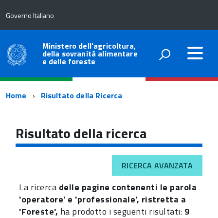
Governo Italiano
Ministero dell'agricoltura,
della sovranità alimentare
e delle foreste
Percorso
Home
Risultato della Ricerca
di
navigazione
Risultato della ricerca
RICERCA AVANZATA
La ricerca
delle pagine contenenti le parola
'operatore' e 'professionale', ristretta a
'Foreste',
ha prodotto i seguenti risultati:
9