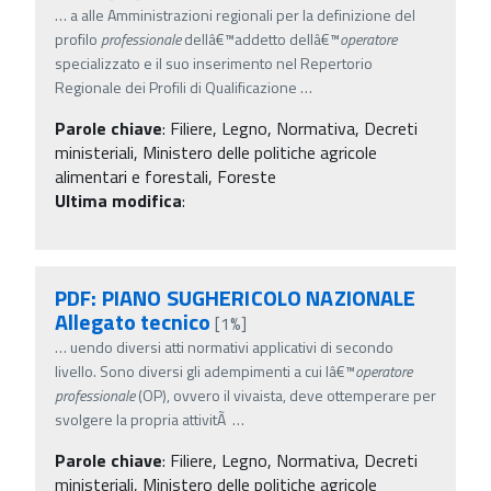
…
a alle Amministrazioni regionali per la definizione del
profilo
professionale
dellâ€™addetto dellâ€™
operatore
specializzato e il suo inserimento nel Repertorio
Regionale dei Profili di Qualificazione
…
Parole chiave
:
Filiere, Legno, Normativa, Decreti
ministeriali, Ministero delle politiche agricole
alimentari e forestali, Foreste
Ultima modifica
:
PDF: PIANO SUGHERICOLO NAZIONALE
Allegato tecnico
[1%]
…
uendo diversi atti normativi applicativi di secondo
livello. Sono diversi gli adempimenti a cui lâ€™
operatore
professionale
(OP), ovvero il vivaista, deve ottemperare per
svolgere la propria attivitÃ
…
Parole chiave
:
Filiere, Legno, Normativa, Decreti
ministeriali, Ministero delle politiche agricole