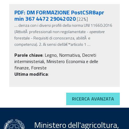
PDF: DM FORMAZIONE PostCSR8apr
min 367 4472 29042020
[22%]
…
denza con i diversi profili della norma UNI 11660:2016
(AttivitÃ professionali non regolamentate -
operatore
forestale - Requisiti di conoscenza, abilitÃ e
competenza). 2. Ai sensi dellâ€™articolo 1
…
Parole chiave
:
Legno, Normativa, Decreti
interministeriali, Ministero Economia e delle
finanze, Foreste
Ultima modifica
:
RICERCA AVANZATA
Ministero dell'agricoltura,