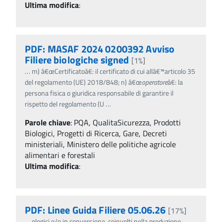
Ultima modifica
:
PDF: MASAF 2024 0200392 Avviso
Filiere biologiche signed
[1%]
…
m) â€œCertificatoâ€: il certificato di cui allâ€™articolo 35
del regolamento (UE) 2018/848; n) â€œ
operatore
â€: la
persona fisica o giuridica responsabile di garantire il
rispetto del regolamento (U
…
Parole chiave
:
PQA, QualitaSicurezza, Prodotti
Biologici, Progetti di Ricerca, Gare, Decreti
ministeriali, Ministero delle politiche agricole
alimentari e forestali
Ultima modifica
:
PDF: Linee Guida Filiere 05.06.26
[17%]
…
ologici e/o in conversione, coinvolti nella produzione