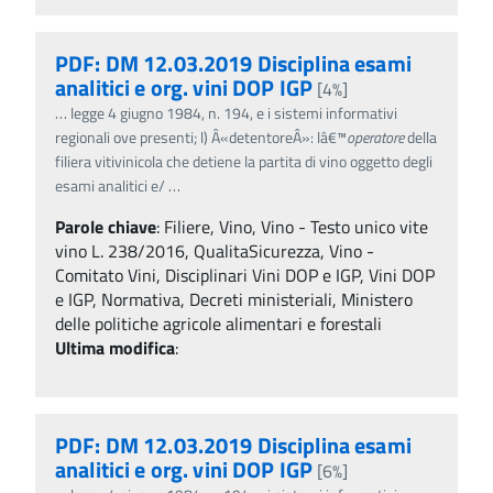
PDF: DM 12.03.2019 Disciplina esami
analitici e org. vini DOP IGP
[4%]
…
legge 4 giugno 1984, n. 194, e i sistemi informativi
regionali ove presenti; l) Â«detentoreÂ»: lâ€™
operatore
della
filiera vitivinicola che detiene la partita di vino oggetto degli
esami analitici e/
…
Parole chiave
:
Filiere, Vino, Vino - Testo unico vite
vino L. 238/2016, QualitaSicurezza, Vino -
Comitato Vini, Disciplinari Vini DOP e IGP, Vini DOP
e IGP, Normativa, Decreti ministeriali, Ministero
delle politiche agricole alimentari e forestali
Ultima modifica
:
PDF: DM 12.03.2019 Disciplina esami
analitici e org. vini DOP IGP
[6%]