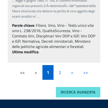
…
legge 4 giugno 1984, n. 194, e i sistemi informativi
regionali ove presenti; l) Â«detentoreÂ»: lâ€™
operatore
della
filiera vitivinicola che detiene la partita di vino oggetto degli
esami analitici e/
…
Parole chiave
:
Filiere, Vino, Vino - Testo unico vite
vino L. 238/2016, QualitaSicurezza, Vino -
Comitato Vini, Disciplinari Vini DOP e IGP, Vini DOP
e IGP, Normativa, Decreti ministeriali, Ministero
delle politiche agricole alimentari e forestali
Ultima modifica
:
<<
<
1
2
>
>>
RICERCA AVANZATA