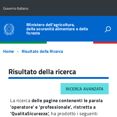
Governo Italiano
Ministero dell'agricoltura,
della sovranità alimentare e delle
foreste
Percorso
Home
Risultato della Ricerca
di
navigazione
Risultato della ricerca
RICERCA AVANZATA
La ricerca
delle pagine contenenti le parola
'operatore' e 'professionale', ristretta a
'QualitaSicurezza',
ha prodotto i seguenti