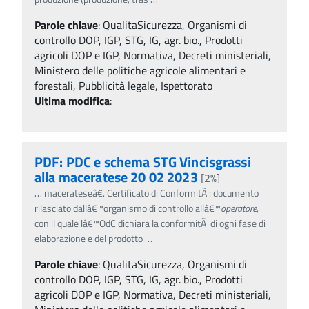
Parole chiave
:
QualitaSicurezza, Organismi di
controllo DOP, IGP, STG, IG, agr. bio., Prodotti
agricoli DOP e IGP, Normativa, Decreti ministeriali,
Ministero delle politiche agricole alimentari e
forestali, Pubblicità legale, Ispettorato
Ultima modifica
:
PDF: PDC e schema STG Vincisgrassi
alla maceratese 20 02 2023
[2%]
…
macerateseâ€. Certificato di ConformitÃ : documento
rilasciato dallâ€™organismo di controllo allâ€™
operatore
,
con il quale lâ€™OdC dichiara la conformitÃ di ogni fase di
elaborazione e del prodotto
…
Parole chiave
:
QualitaSicurezza, Organismi di
controllo DOP, IGP, STG, IG, agr. bio., Prodotti
agricoli DOP e IGP, Normativa, Decreti ministeriali,