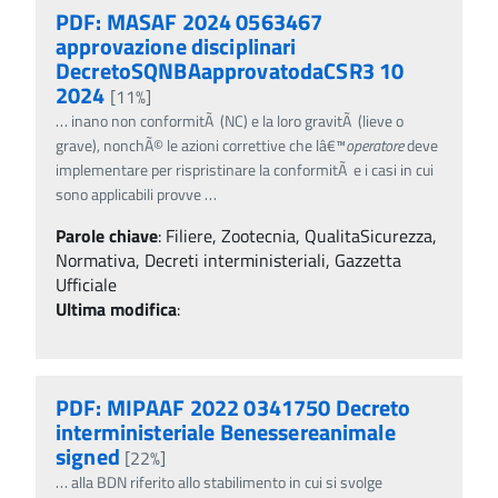
PDF: MASAF 2024 0563467
approvazione disciplinari
DecretoSQNBAapprovatodaCSR3 10
2024
[11%]
…
inano non conformitÃ (NC) e la loro gravitÃ (lieve o
grave), nonchÃ© le azioni correttive che lâ€™
operatore
deve
implementare per rispristinare la conformitÃ e i casi in cui
sono applicabili provve
…
Parole chiave
:
Filiere, Zootecnia, QualitaSicurezza,
Normativa, Decreti interministeriali, Gazzetta
Ufficiale
Ultima modifica
:
PDF: MIPAAF 2022 0341750 Decreto
interministeriale Benessereanimale
signed
[22%]
…
alla BDN riferito allo stabilimento in cui si svolge