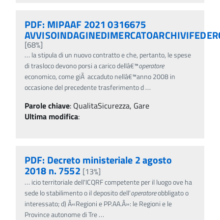
PDF: MIPAAF 2021 0316675
AVVISOINDAGINEDIMERCATOARCHIVIFEDER
[68%]
…
la stipula di un nuovo contratto e che, pertanto, le spese
di trasloco devono porsi a carico dellâ€™
operatore
economico, come giÃ accaduto nellâ€™anno 2008 in
occasione del precedente trasferimento d
…
Parole chiave
:
QualitaSicurezza, Gare
Ultima modifica
:
PDF: Decreto ministeriale 2 agosto
2018 n. 7552
[13%]
…
icio territoriale dell'ICQRF competente per il luogo ove ha
sede lo stabilimento o il deposito dell'
operatore
obbligato o
interessato; d) Â«Regioni e PP.AA.Â»: le Regioni e le
Province autonome di Tre
…