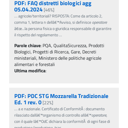
PDF: FAQ distretti biologici agg
05.04.2024
[46%]
…
agricole/territoriali? RISPOSTA: Come da articolo 2,
comma 1, lettera n dellâ€™Avviso, si definisce
operatore
â€œ...la persona fisica o giuridica responsabile di garantire
il rispetto del regolamento
…
Parole chiave
:
PQA, QualitaSicurezza, Prodotti
Biologici, Progetti di Ricerca, Gare, Decreti
ministeriali, Ministero delle politiche agricole
alimentari e forestali
Ultima modifica
:
PDF: PDC STG Mozzarella Tradizionale
Ed. 1 rev. 0
[22%]
…
a e nazionale. Certificato di ConformitÃ : documento
rilasciato dallâ€™organismo di controllo allâ€™
operatore
,
con il quale lâ€™OdC dichiara la conformitÃ di ogni fase di
produzione (produzione, tras
…