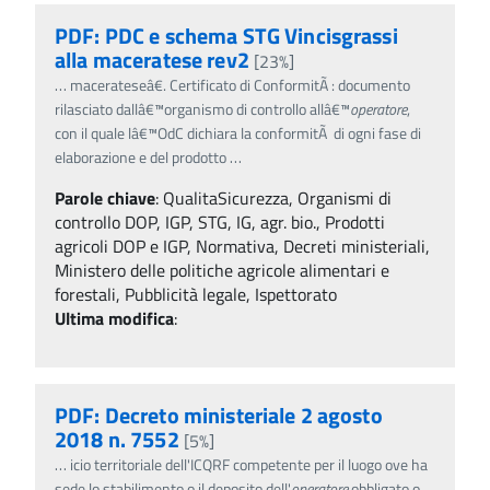
PDF: PDC e schema STG Vincisgrassi
alla maceratese rev2
[23%]
…
macerateseâ€. Certificato di ConformitÃ : documento
rilasciato dallâ€™organismo di controllo allâ€™
operatore
,
con il quale lâ€™OdC dichiara la conformitÃ di ogni fase di
elaborazione e del prodotto
…
Parole chiave
:
QualitaSicurezza, Organismi di
controllo DOP, IGP, STG, IG, agr. bio., Prodotti
agricoli DOP e IGP, Normativa, Decreti ministeriali,
Ministero delle politiche agricole alimentari e
forestali, Pubblicità legale, Ispettorato
Ultima modifica
:
PDF: Decreto ministeriale 2 agosto
2018 n. 7552
[5%]
…
icio territoriale dell'ICQRF competente per il luogo ove ha
sede lo stabilimento o il deposito dell'
operatore
obbligato o