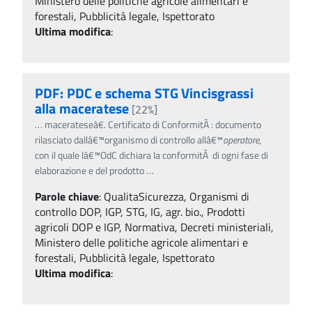
Ministero delle politiche agricole alimentari e
forestali, Pubblicità legale, Ispettorato
Ultima modifica
:
PDF: PDC e schema STG Vincisgrassi
alla maceratese
[22%]
…
macerateseâ€. Certificato di ConformitÃ : documento
rilasciato dallâ€™organismo di controllo allâ€™
operatore
,
con il quale lâ€™OdC dichiara la conformitÃ di ogni fase di
elaborazione e del prodotto
…
Parole chiave
:
QualitaSicurezza, Organismi di
controllo DOP, IGP, STG, IG, agr. bio., Prodotti
agricoli DOP e IGP, Normativa, Decreti ministeriali,
Ministero delle politiche agricole alimentari e
forestali, Pubblicità legale, Ispettorato
Ultima modifica
: