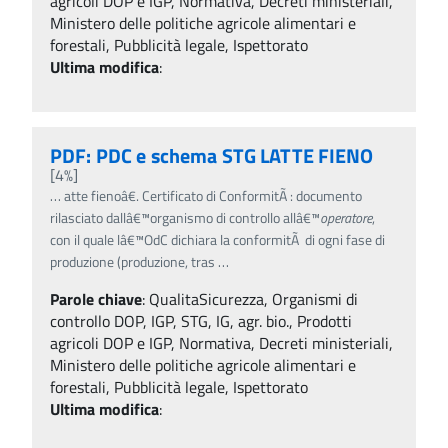
agricoli DOP e IGP, Normativa, Decreti ministeriali,
Ministero delle politiche agricole alimentari e
forestali, Pubblicità legale, Ispettorato
Ultima modifica
:
PDF: PDC e schema STG LATTE FIENO
[4%]
…
atte fienoâ€. Certificato di ConformitÃ : documento
rilasciato dallâ€™organismo di controllo allâ€™
operatore
,
con il quale lâ€™OdC dichiara la conformitÃ di ogni fase di
produzione (produzione, tras
…
Parole chiave
:
QualitaSicurezza, Organismi di
controllo DOP, IGP, STG, IG, agr. bio., Prodotti
agricoli DOP e IGP, Normativa, Decreti ministeriali,
Ministero delle politiche agricole alimentari e
forestali, Pubblicità legale, Ispettorato
Ultima modifica
: