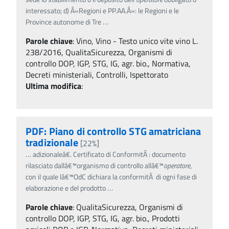
interessato; d) Â«Regioni e PP.AA.Â»: le Regioni e le
Province autonome di Tre
…
Parole chiave
:
Vino, Vino - Testo unico vite vino L.
238/2016, QualitaSicurezza, Organismi di
controllo DOP, IGP, STG, IG, agr. bio., Normativa,
Decreti ministeriali, Controlli, Ispettorato
Ultima modifica
:
PDF: Piano di controllo STG amatriciana
tradizionale
[22%]
…
adizionaleâ€. Certificato di ConformitÃ : documento
rilasciato dallâ€™organismo di controllo allâ€™
operatore
,
con il quale lâ€™OdC dichiara la conformitÃ di ogni fase di
elaborazione e del prodotto
…
Parole chiave
:
QualitaSicurezza, Organismi di
controllo DOP, IGP, STG, IG, agr. bio., Prodotti