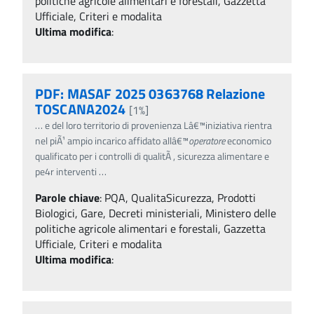
politiche agricole alimentari e forestali, Gazzetta
Ufficiale, Criteri e modalita
Ultima modifica
:
PDF: MASAF 2025 0363768 Relazione
TOSCANA2024
[1%]
…
e del loro territorio di provenienza Lâ€™iniziativa rientra
nel piÃ¹ ampio incarico affidato allâ€™
operatore
economico
qualificato per i controlli di qualitÃ , sicurezza alimentare e
pe4r interventi
…
Parole chiave
:
PQA, QualitaSicurezza, Prodotti
Biologici, Gare, Decreti ministeriali, Ministero delle
politiche agricole alimentari e forestali, Gazzetta
Ufficiale, Criteri e modalita
Ultima modifica
: