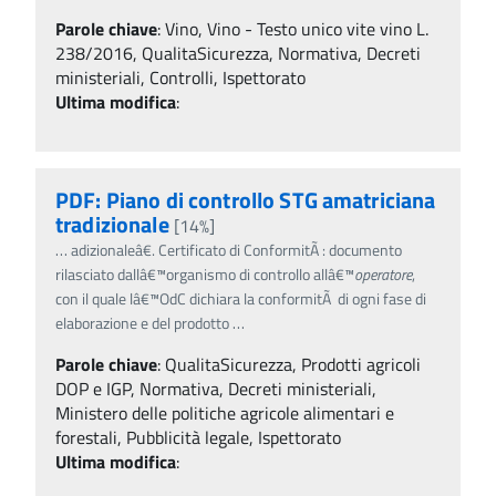
Parole chiave
:
Vino, Vino - Testo unico vite vino L.
238/2016, QualitaSicurezza, Normativa, Decreti
ministeriali, Controlli, Ispettorato
Ultima modifica
:
PDF: Piano di controllo STG amatriciana
tradizionale
[14%]
…
adizionaleâ€. Certificato di ConformitÃ : documento
rilasciato dallâ€™organismo di controllo allâ€™
operatore
,
con il quale lâ€™OdC dichiara la conformitÃ di ogni fase di
elaborazione e del prodotto
…
Parole chiave
:
QualitaSicurezza, Prodotti agricoli
DOP e IGP, Normativa, Decreti ministeriali,
Ministero delle politiche agricole alimentari e
forestali, Pubblicità legale, Ispettorato
Ultima modifica
: