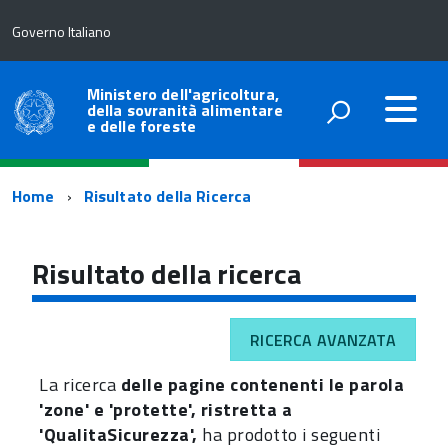
Governo Italiano
Ministero dell'agricoltura,
della sovranità alimentare
e delle foreste
Percorso
Home
Risultato della Ricerca
di
navigazione
Risultato della ricerca
RICERCA AVANZATA
La ricerca
delle pagine contenenti le parola
'zone' e 'protette', ristretta a
'QualitaSicurezza',
ha prodotto i seguenti