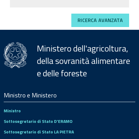
RICERCA AVANZATA
Ministero dell'agricoltura,
della sovranità alimentare
e delle foreste
Menu
Footer
Ministro e Ministero
Ministro
Sottosegretario di Stato D'ERAMO
Sottosegretario di Stato LA PIETRA