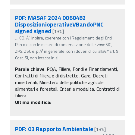
PDF: MASAF 2024 0060482
DisposizionioperativeVBandoPNC
signed signed
[13%]
…
CO. Ãˆ, inoltre, coerente con i Regolamenti degli Enti
Parco e con le misure di conservazione delle
zone
SIC,
ZPS, ZSC e, piÃ¹ in generale, con i doveri di cui allâ€™art. 9
Cost. Si, non intacca in al
…
Parole chiave
:
PQA, Filiere, Fondi e Finanziamenti,
Contratti di filiera e di distretto, Gare, Decreti
ministeriali, Ministero delle politiche agricole
alimentari e forestali, Criteri e modalita, Contratti di
filiera
Ultima modifica
:
PDF: 03 Rapporto Ambientale
[13%]