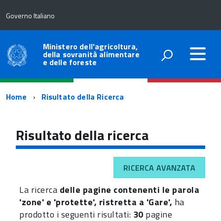
Governo Italiano
Ministero dell'agricoltura,
della sovranità alimentare
e delle foreste
Percorso
Home
Risultato della Ricerca
di
navigazione
Risultato della ricerca
RICERCA AVANZATA
La ricerca
delle pagine contenenti le parola
'zone' e 'protette', ristretta a 'Gare',
ha
prodotto i seguenti risultati:
30
pagine