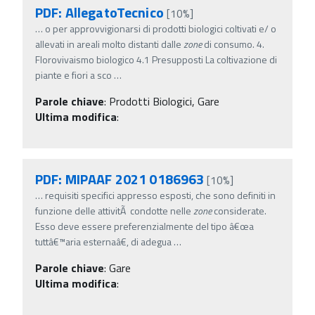
PDF: AllegatoTecnico
[10%]
…
o per approvvigionarsi di prodotti biologici coltivati e/ o
allevati in areali molto distanti dalle
zone
di consumo. 4.
Florovivaismo biologico 4.1 Presupposti La coltivazione di
piante e fiori a sco
…
Parole chiave
:
Prodotti Biologici, Gare
Ultima modifica
:
PDF: MIPAAF 2021 0186963
[10%]
…
requisiti specifici appresso esposti, che sono definiti in
funzione delle attivitÃ condotte nelle
zone
considerate.
Esso deve essere preferenzialmente del tipo â€œa
tuttâ€™aria esternaâ€, di adegua
…
Parole chiave
:
Gare
Ultima modifica
: