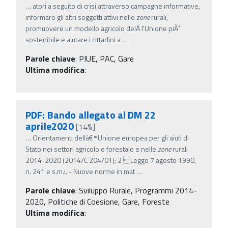
…
atori a seguito di crisi attraverso campagne informative,
informare gli altri soggetti attivi nelle
zone
rurali,
promuovere un modello agricolo delÂ­ l'Unione piÃ¹
sostenibile e aiutare i cittadini a
…
Parole chiave
:
PIUE, PAC, Gare
Ultima modifica
:
PDF: Bando allegato al DM 22
aprile2020
[14%]
…
Orientamenti dellâ€™Unione europea per gli aiuti di
Stato nei settori agricolo e forestale e nelle
zone
rurali
2014-2020 (2014/C 204/01); 2 Legge 7 agosto 1990,
n. 241 e s.m.i. - Nuove norme in mat
…
Parole chiave
:
Sviluppo Rurale, Programmi 2014-
2020, Politiche di Coesione, Gare, Foreste
Ultima modifica
: