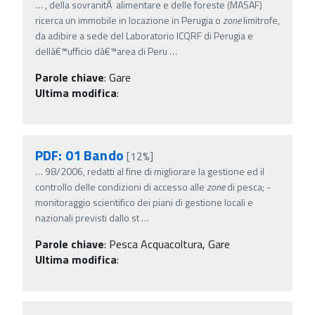
…
, della sovranitÃ alimentare e delle foreste (MASAF)
ricerca un immobile in locazione in Perugia o
zone
limitrofe,
da adibire a sede del Laboratorio ICQRF di Perugia e
dellâ€™ufficio dâ€™area di Peru
…
Parole chiave
:
Gare
Ultima modifica
:
PDF: 01 Bando
[12%]
…
98/2006, redatti al fine di migliorare la gestione ed il
controllo delle condizioni di accesso alle
zone
di pesca; -
monitoraggio scientifico dei piani di gestione locali e
nazionali previsti dallo st
…
Parole chiave
:
Pesca Acquacoltura, Gare
Ultima modifica
: