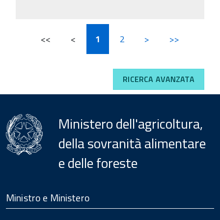
<<
<
1
2
>
>>
RICERCA AVANZATA
Ministero dell'agricoltura,
della sovranità alimentare
e delle foreste
Menu
Footer
Ministro e Ministero