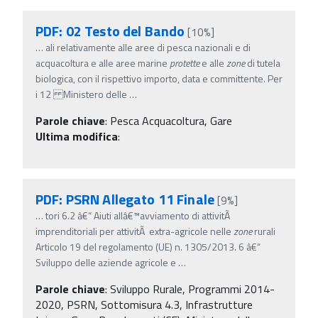
PDF: 02 Testo del Bando
[10%]
…
ali relativamente alle aree di pesca nazionali e di
acquacoltura e alle aree marine
protette
e alle
zone
di tutela
biologica, con il rispettivo importo, data e committente. Per
i 12 Ministero delle
…
Parole chiave
:
Pesca Acquacoltura, Gare
Ultima modifica
:
PDF: PSRN Allegato 11 Finale
[9%]
…
tori 6.2 â€“ Aiuti allâ€™avviamento di attivitÃ
imprenditoriali per attivitÃ extra-agricole nelle
zone
rurali
Articolo 19 del regolamento (UE) n. 1305/2013. 6 â€“
Sviluppo delle aziende agricole e
…
Parole chiave
:
Sviluppo Rurale, Programmi 2014-
2020, PSRN, Sottomisura 4.3, Infrastrutture