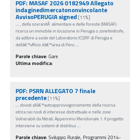
PDF: MASAF 2026 0182949 Allegato
indaginedimercatononvincolante
AvvisoPERUGIA signed
[11%]
…
, della sovranitÃ alimentare e delle foreste (MASAF)
ricerca un immobile in locazione in Perugia o
zone
limitrofe,
da adibire a sede del Laboratorio ICQRF di Perugia e
dellâ€™ufficio dâ€™area di Peru
…
Parole chiave
:
Gare
Ultima modifica
:
PDF: PSRN ALLEGATO 7 finale
precedente
[11%]
…
dovuti allâ€™autoapprovvigionamento della risorsa
idrica nei nodi di interesse distrettuale e nelle
zone
Vulnerabili da Nitrati. Appennino Meridionale 1. Il progetto
interviene su sistemi di distribuz
…
Parole chiave
:
Sviluppo Rurale, Programmi 2014-