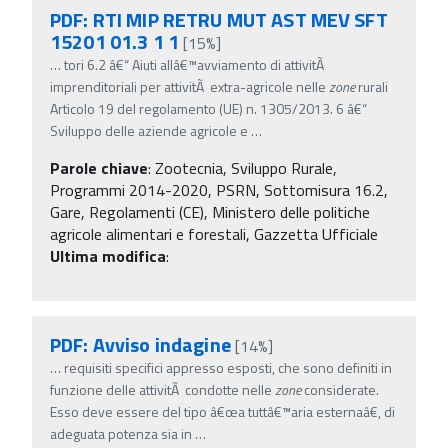
PDF: RTI MIP RETRU MUT AST MEV SFT
15201 01.3 1 1
[15%]
…
tori 6.2 â€“ Aiuti allâ€™avviamento di attivitÃ
imprenditoriali per attivitÃ extra-agricole nelle
zone
rurali
Articolo 19 del regolamento (UE) n. 1305/2013. 6 â€“
Sviluppo delle aziende agricole e
…
Parole chiave
:
Zootecnia, Sviluppo Rurale,
Programmi 2014-2020, PSRN, Sottomisura 16.2,
Gare, Regolamenti (CE), Ministero delle politiche
agricole alimentari e forestali, Gazzetta Ufficiale
Ultima modifica
:
PDF: Avviso indagine
[14%]
…
requisiti specifici appresso esposti, che sono definiti in
funzione delle attivitÃ condotte nelle
zone
considerate.
Esso deve essere del tipo â€œa tuttâ€™aria esternaâ€, di
adeguata potenza sia in
…