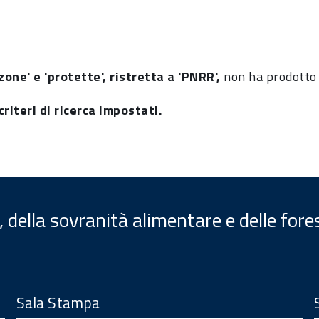
zone' e 'protette', ristretta a 'PNRR',
non ha prodotto 
riteri di ricerca impostati.
, della sovranità alimentare e delle fore
Sala Stampa