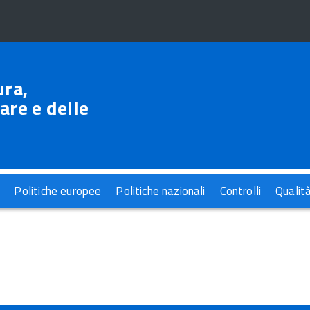
ura,
are e delle
Politiche europee
Politiche nazionali
Controlli
Qualit