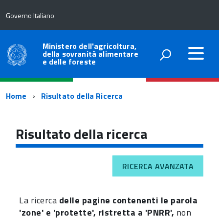
Governo Italiano
Ministero dell'agricoltura,
della sovranità alimentare
e delle foreste
Percorso
Home
Risultato della Ricerca
di
navigazione
Risultato della ricerca
RICERCA AVANZATA
La ricerca
delle pagine contenenti le parola
'zone' e 'protette', ristretta a 'PNRR',
non