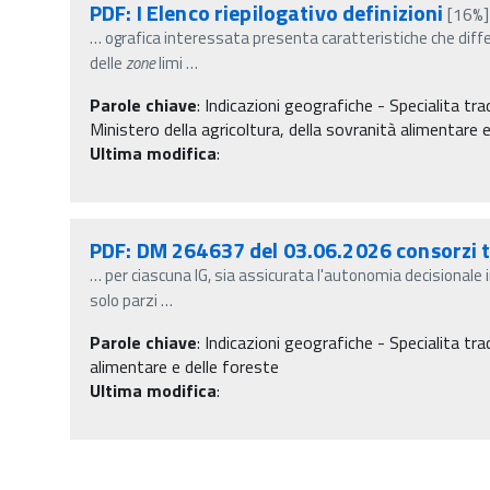
PDF: I Elenco riepilogativo definizioni
[16%]
…
ografica interessata presenta caratteristiche che diff
delle
zone
limi
…
Parole chiave
:
Indicazioni geografiche - Specialita tra
Ministero della agricoltura, della sovranità alimentare e
Ultima modifica
:
PDF: DM 264637 del 03.06.2026 consorzi t
…
per ciascuna IG, sia assicurata l'autonomia decisionale i
solo parzi
…
Parole chiave
:
Indicazioni geografiche - Specialita tra
alimentare e delle foreste
Ultima modifica
: