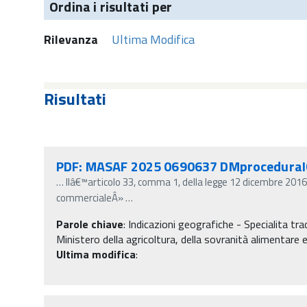
Ordina i risultati per
Rilevanza
Ultima Modifica
Risultati
PDF: MASAF 2025 0690637 DMproceduraIG
…
llâ€™articolo 33, comma 1, della legge 12 dicembre 2016, n
commercialeÂ»
…
Parole chiave
:
Indicazioni geografiche - Specialita tra
Ministero della agricoltura, della sovranità alimentare e
Ultima modifica
: