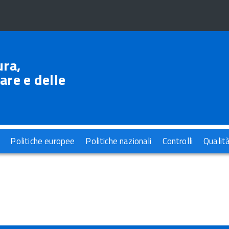
ura,
are e delle
Politiche europee
Politiche nazionali
Controlli
Qualit