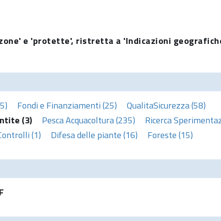
one' e 'protette', ristretta a 'Indicazioni geografich
5)
Fondi e Finanziamenti (25)
QualitaSicurezza (58)
ntite (3)
Pesca Acquacoltura (235)
Ricerca Sperimentaz
Controlli (1)
Difesa delle piante (16)
Foreste (15)
F