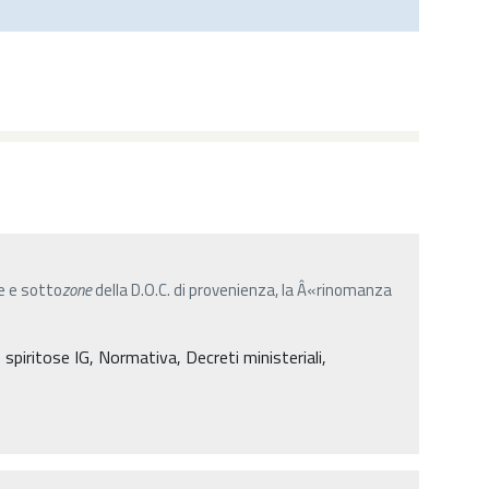
 e sotto
zone
della D.O.C. di provenienza, la Â«rinomanza
spiritose IG, Normativa, Decreti ministeriali,