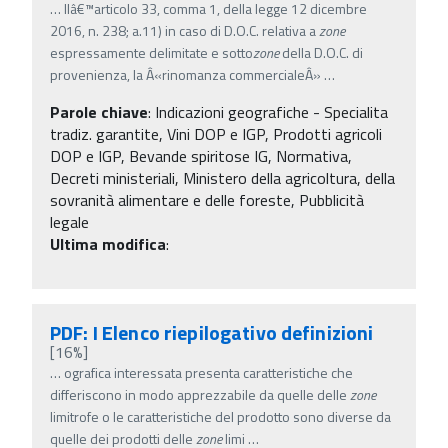
…
llâ€™articolo 33, comma 1, della legge 12 dicembre
2016, n. 238; a.11) in caso di D.O.C. relativa a
zone
espressamente delimitate e sotto
zone
della D.O.C. di
provenienza, la Â«rinomanza commercialeÂ»
…
Parole chiave
:
Indicazioni geografiche - Specialita
tradiz. garantite, Vini DOP e IGP, Prodotti agricoli
DOP e IGP, Bevande spiritose IG, Normativa,
Decreti ministeriali, Ministero della agricoltura, della
sovranità alimentare e delle foreste, Pubblicità
legale
Ultima modifica
:
PDF: I Elenco riepilogativo definizioni
[16%]
…
ografica interessata presenta caratteristiche che
differiscono in modo apprezzabile da quelle delle
zone
limitrofe o le caratteristiche del prodotto sono diverse da
quelle dei prodotti delle
zone
limi
…