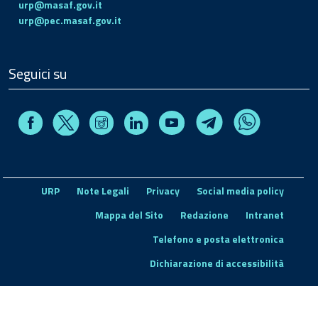
urp@masaf.gov.it
urp@pec.masaf.gov.it
Seguici su
Facebook
Instagram
Linkedin
Youtube
X
Telegram
Whatsapp
URP
Note Legali
Privacy
Social media policy
Mappa del Sito
Redazione
Intranet
Telefono e posta elettronica
Dichiarazione di accessibilità