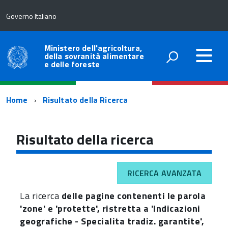
Governo Italiano
Ministero dell'agricoltura,
della sovranità alimentare
e delle foreste
Percorso
Home
Risultato della Ricerca
di
navigazione
Risultato della ricerca
RICERCA AVANZATA
La ricerca
delle pagine contenenti le parola
'zone' e 'protette', ristretta a 'Indicazioni
geografiche - Specialita tradiz. garantite',