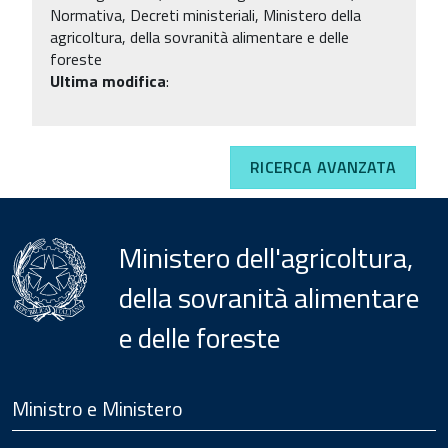
Normativa, Decreti ministeriali, Ministero della
agricoltura, della sovranità alimentare e delle
foreste
Ultima modifica
:
RICERCA AVANZATA
Ministero dell'agricoltura,
della sovranità alimentare
e delle foreste
Menu
Footer
Ministro e Ministero