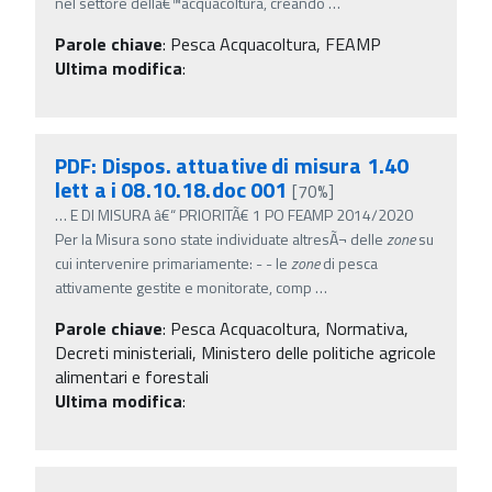
nel settore dellâ€™acquacoltura, creando
…
Parole chiave
:
Pesca Acquacoltura, FEAMP
Ultima modifica
:
PDF: Dispos. attuative di misura 1.40
lett a i 08.10.18.doc 001
[70%]
…
E DI MISURA â€“ PRIORITÃ€ 1 PO FEAMP 2014/2020
Per la Misura sono state individuate altresÃ¬ delle
zone
su
cui intervenire primariamente: - - le
zone
di pesca
attivamente gestite e monitorate, comp
…
Parole chiave
:
Pesca Acquacoltura, Normativa,
Decreti ministeriali, Ministero delle politiche agricole
alimentari e forestali
Ultima modifica
: