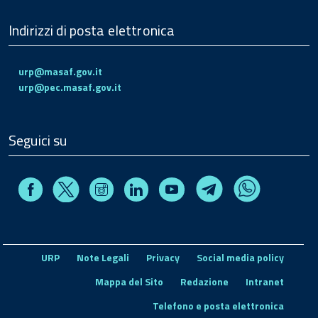
Indirizzi di posta elettronica
urp@masaf.gov.it
urp@pec.masaf.gov.it
Seguici su
Facebook
Instagram
Linkedin
Youtube
X
Telegram
Whatsapp
URP
Note Legali
Privacy
Social media policy
Mappa del Sito
Redazione
Intranet
Telefono e posta elettronica