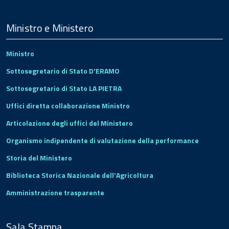
Menu
Footer
Ministro e Ministero
Ministro
Sottosegretario di Stato D'ERAMO
Sottosegretario di Stato LA PIETRA
Uffici diretta collaborazione Ministro
Articolazione degli uffici del Ministero
Organismo indipendente di valutazione della performance
Storia del Ministero
Biblioteca Storica Nazionale dell'Agricoltura
Amministrazione trasparente
Sala Stampa