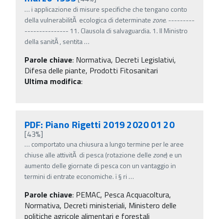
…
i applicazione di misure specifiche che tengano conto
della vulnerabilitÃ ecologica di determinate
zone
. ---------
--------------- 11. Clausola di salvaguardia. 1. Il Ministro
della sanitÃ , sentita
…
Parole chiave
:
Normativa, Decreti Legislativi,
Difesa delle piante, Prodotti Fitosanitari
Ultima modifica
:
PDF: Piano Rigetti 2019 2020 01 20
[43%]
…
comportato una chiusura a lungo termine per le aree
chiuse alle attivitÃ di pesca (rotazione delle
zone
) e un
aumento delle giornate di pesca con un vantaggio in
termini di entrate economiche. ï‚§ ri
…
Parole chiave
:
PEMAC, Pesca Acquacoltura,
Normativa, Decreti ministeriali, Ministero delle
politiche agricole alimentari e forestali