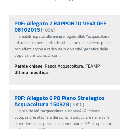
PDF: Allegato 2 RAPPORTO VExA DEF
08102015
[100%]
…
ensibili rispetto alle misure legate allâ€™acquacoltura
ed ai cambiamenti nella distribuzione delle
zone
di pesca
con effetti anche a carico della diversitÃ genetica delle
popolazioni ittiche. Di con
…
Parole chiave
:
Pesca Acquacoltura, FEAMP
Ultima modifica
:
PDF: Allegato 6 PO Piano Strategico
Acquacoltura 150928
[100%]
…
nibile dellâ€™acquacoltura europeaÂ»6 : creare
occupazione stabile e duratura, in particolare nelle
zone
dipendenti dalla pesca, e incrementare lâ€™occupazione