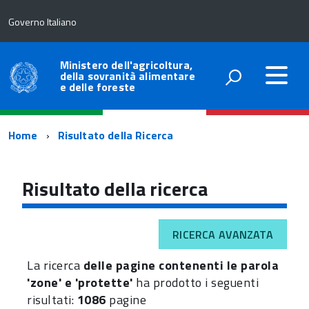
Governo Italiano
Ministero dell'agricoltura,
della sovranità alimentare
e delle foreste
Percorso
Home
Risultato della Ricerca
di
navigazione
Risultato della ricerca
RICERCA AVANZATA
La ricerca
delle pagine contenenti le parola
'zone' e 'protette'
ha prodotto i seguenti
risultati:
1086
pagine