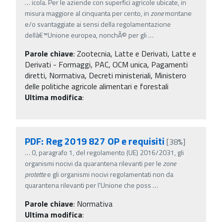
…
icola. Per le aziende con superfici agricole ubicate, in
misura maggiore al cinquanta per cento, in
zone
montane
e/o svantaggiate ai sensi della regolamentazione
dellâ€™Unione europea, nonchÃ© per gli
…
Parole chiave
:
Zootecnia, Latte e Derivati, Latte e
Derivati - Formaggi, PAC, OCM unica, Pagamenti
diretti, Normativa, Decreti ministeriali, Ministero
delle politiche agricole alimentari e forestali
Ultima modifica
:
PDF: Reg 2019 827 OP e requisiti
[38%]
…
0, paragrafo 1, del regolamento (UE) 2016/2031, gli
organismi nocivi da quarantena rilevanti per le
zone
protette
e gli organismi nocivi regolamentati non da
quarantena rilevanti per l'Unione che poss
…
Parole chiave
:
Normativa
Ultima modifica
: