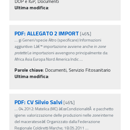
DOP e IGP, Documenti
Ultima modifica
:
PDF: ALLEGATO 2 IMPORT
[46%]
…
gi Generi/specie Altro (specificare) Informazioni
aggiuntive: Lâ€™ importazione avviene anche in
zone
protette
Le importazioni avvengono principalmente da:
Africa Asia Europa Nord America Indic
…
Parole chiave
:
Documenti, Servizio Fitosanitario
Ultima modifica
:
PDF: CV Silvio Salvi
[46%]
…
04.2012: Matelica (MC) â€œCondizionalitÃ e pacchetto
igiene: valorizzazione delle produzioni nelle
zone
interne
del macerateseâ€ Organizzato dalla Federazione
Regionale Coldiretti Marche; 18.05.2011
…