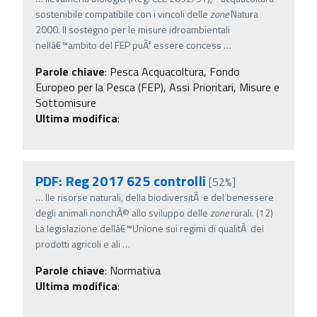
sostenibile compatibile con i vincoli delle
zone
Natura
2000. Il sostegno per le misure idroambientali
nellâ€™ambito del FEP puÃ² essere concess
…
Parole chiave
:
Pesca Acquacoltura, Fondo
Europeo per la Pesca (FEP), Assi Prioritari, Misure e
Sottomisure
Ultima modifica
:
PDF: Reg 2017 625 controlli
[52%]
…
lle risorse naturali, della biodiversitÃ e del benessere
degli animali nonchÃ© allo sviluppo delle
zone
rurali. (12)
La legislazione dellâ€™Unione sui regimi di qualitÃ dei
prodotti agricoli e ali
…
Parole chiave
:
Normativa
Ultima modifica
: