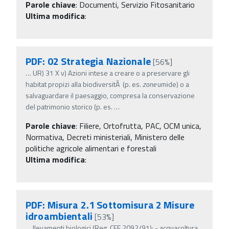
Parole chiave
:
Documenti, Servizio Fitosanitario
Ultima modifica
:
PDF: 02 Strategia Nazionale
[56%]
…
UR) 31 X v) Azioni intese a creare o a preservare gli
habitat propizi alla biodiversitÃ (p. es.
zone
umide) o a
salvaguardare il paesaggio, compresa la conservazione
del patrimonio storico (p. es.
…
Parole chiave
:
Filiere, Ortofrutta, PAC, OCM unica,
Normativa, Decreti ministeriali, Ministero delle
politiche agricole alimentari e forestali
Ultima modifica
:
PDF: Misura 2.1 Sottomisura 2 Misure
idroambientali
[53%]
…
llevamenti biologici (Reg. CEE 2092/91); - acquacoltura