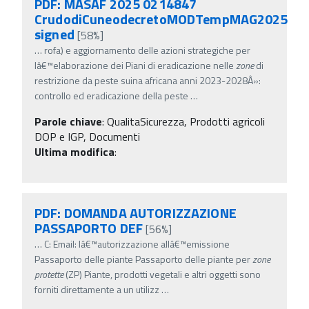
PDF: MASAF 2025 0214847
CrudodiCuneodecretoMODTempMAG2025
signed
[58%]
…
rofa) e aggiornamento delle azioni strategiche per
lâ€™elaborazione dei Piani di eradicazione nelle
zone
di
restrizione da peste suina africana anni 2023-2028Â»:
controllo ed eradicazione della peste
…
Parole chiave
:
QualitaSicurezza, Prodotti agricoli
DOP e IGP, Documenti
Ultima modifica
:
PDF: DOMANDA AUTORIZZAZIONE
PASSAPORTO DEF
[56%]
…
C: Email: lâ€™autorizzazione allâ€™emissione
Passaporto delle piante Passaporto delle piante per
zone
protette
(ZP) Piante, prodotti vegetali e altri oggetti sono
forniti direttamente a un utilizz
…