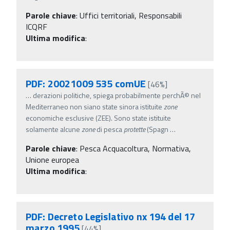
Parole chiave
:
Uffici territoriali, Responsabili
ICQRF
Ultima modifica
:
PDF: 20021009 535 comUE
[46%]
…
derazioni politiche, spiega probabilmente perchÃ© nel
Mediterraneo non siano state sinora istituite
zone
economiche esclusive (ZEE). Sono state istituite
solamente alcune
zone
di pesca
protette
(Spagn
…
Parole chiave
:
Pesca Acquacoltura, Normativa,
Unione europea
Ultima modifica
:
PDF: Decreto Legislativo nx 194 del 17
marzo 1995
[44%]