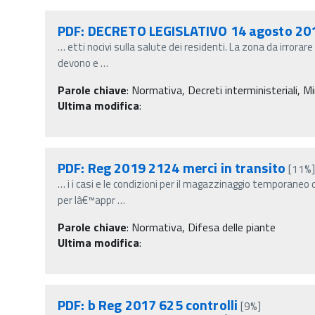
PDF: DECRETO LEGISLATIVO 14 agosto 201
…
etti nocivi sulla salute dei residenti. La zona da irrora
devono e
…
Parole chiave
:
Normativa, Decreti interministeriali, Min
Ultima modifica
:
PDF: Reg 2019 2124 merci in transito
[11%
…
i i casi e le condizioni per il magazzinaggio temporaneo d
per lâ€™appr
…
Parole chiave
:
Normativa, Difesa delle piante
Ultima modifica
:
PDF: b Reg 2017 625 controlli
[9%]