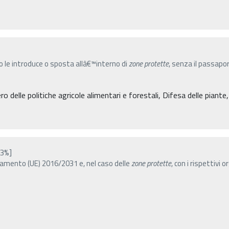
ero le introduce o sposta allâ€™interno di
zone
protette
, senza il passapor
o delle politiche agricole alimentari e forestali, Difesa delle piante
13%]
golamento (UE) 2016/2031 e, nel caso delle
zone
protette
, con i rispettivi