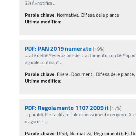
33) Â«notifica
…
Parole chiave
:
Normativa, Difesa delle piante
Ultima modifica
:
PDF: PAN 2019 numerato
[19%]
…
ate dellâ€™esecuzione del trattamento, con lâ€™apposizi
agricole confinant
…
Parole chiave
:
Filiere, Documenti, Difesa delle piante,
Ultima modifica
:
PDF: Regolamento 1107 2009 it
[17%]
…
parabili. Per facilitare tale riconoscimento reciproco Ã
o agricole
…
Parole chiave
:
DISR, Normativa, Regolamenti (CE), Uni