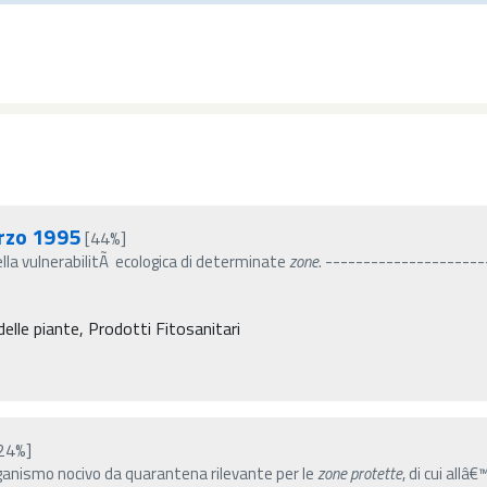
arzo 1995
[44%]
ella vulnerabilitÃ ecologica di determinate
zone
. -----------------------
elle piante, Prodotti Fitosanitari
24%]
ganismo nocivo da quarantena rilevante per le
zone
protette
, di cui all