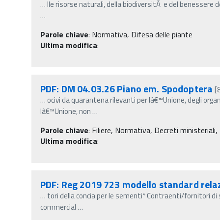
…
lle risorse naturali, della biodiversitÃ e del benessere 
…
Parole chiave
:
Normativa, Difesa delle piante
Ultima modifica
:
PDF: DM 04.03.26 Piano em. Spodoptera
[
…
ocivi da quarantena rilevanti per lâ€™Unione, degli orga
lâ€™Unione, non
…
Parole chiave
:
Filiere, Normativa, Decreti ministeriali,
Ultima modifica
:
PDF: Reg 2019 723 modello standard relaz
…
tori della concia per le sementi* Contraenti/fornitori di 
commercial
…