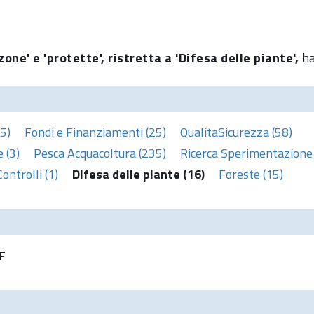
one' e 'protette', ristretta a 'Difesa delle piante',
ha
5)
Fondi e Finanziamenti (25)
QualitaSicurezza (58)
 (3)
Pesca Acquacoltura (235)
Ricerca Sperimentazione 
Controlli (1)
Difesa delle piante (16)
Foreste (15)
F