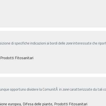
one di specifiche indicazioni ai bordi delle
zone
interessate che riport
 Prodotti Fitosanitari
¨ dunque opportuno dividere la ComunitÃ in
zone
caratterizzate da tali co
one europea, Difesa delle piante, Prodotti Fitosanitari