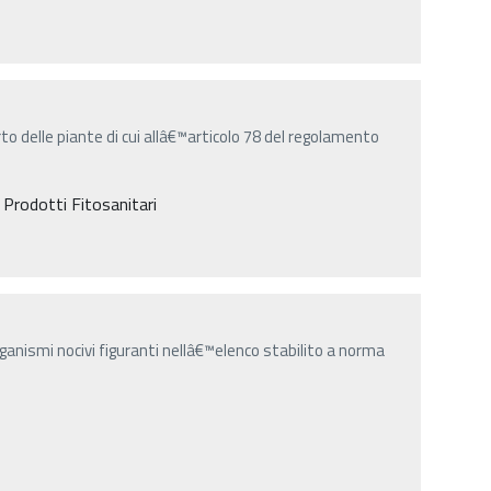
to delle piante di cui allâ€™articolo 78 del regolamento
, Prodotti Fitosanitari
 organismi nocivi figuranti nellâ€™elenco stabilito a norma