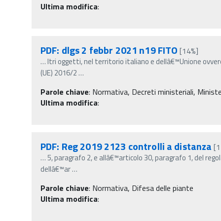
Ultima modifica
:
PDF: dlgs 2 febbr 2021 n19 FITO
[14%]
…
ltri oggetti, nel territorio italiano e dellâ€™Unione ovv
(UE) 2016/2
…
Parole chiave
:
Normativa, Decreti ministeriali, Minister
Ultima modifica
:
PDF: Reg 2019 2123 controlli a distanza
[
…
5, paragrafo 2, e allâ€™articolo 30, paragrafo 1, del re
dellâ€™ar
…
Parole chiave
:
Normativa, Difesa delle piante
Ultima modifica
: