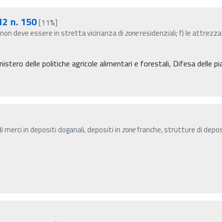
2 n. 150
[11%]
re non deve essere in stretta vicinanza di
zone
residenziali; f) le attrezza
istero delle politiche agricole alimentari e forestali, Difesa delle p
]
i merci in depositi doganali, depositi in
zone
franche, strutture di depos