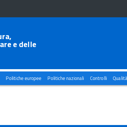
ura,
are e delle
Politiche europee
Politiche nazionali
Controlli
Qualit