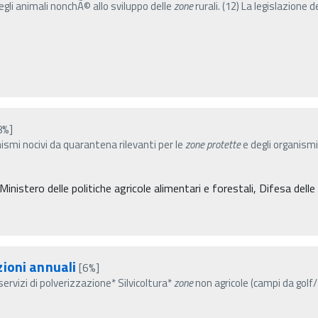
degli animali nonchÃ© allo sviluppo delle
zone
rurali. (12) La legislazione d
8%]
nismi nocivi da quarantena rilevanti per le
zone
protette
e degli organismi
 Ministero delle politiche agricole alimentari e forestali, Difesa delle
ioni annuali
[6%]
servizi di polverizzazione* Silvicoltura*
zone
non agricole (campi da golf/