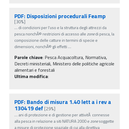
PDF: Disposizioni procedurali Feamp
[30%]
…
di condizioni per l'uso e la struttura degli attrezzi da
pesca nonchÃ© restrizioni di accesso alle
zone
di pesca, la
composizione delle catture in termini di specie e
dimensioni, nonchÃ© gli effetti
…
Parole chiave
:
Pesca Acquacoltura, Normativa,
Decreti ministeriali, Ministero delle politiche agricole
alimentari e forestali
Ultima modifica
:
PDF: Bando di misura 1.40 lett a i rev a
130419 def
[29%]
…
ani di protezione e di gestione per attivitÃ connesse
alla pesca in relazione a siti NATURA 2000 e
zone
soggette
a misure di protezione spaziale di cui alla direttiva