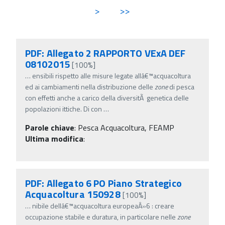
>
>>
PDF: Allegato 2 RAPPORTO VExA DEF
08102015
[100%]
…
ensibili rispetto alle misure legate allâ€™acquacoltura
ed ai cambiamenti nella distribuzione delle
zone
di pesca
con effetti anche a carico della diversitÃ genetica delle
popolazioni ittiche. Di con
…
Parole chiave
:
Pesca Acquacoltura, FEAMP
Ultima modifica
:
PDF: Allegato 6 PO Piano Strategico
Acquacoltura 150928
[100%]
…
nibile dellâ€™acquacoltura europeaÂ»6 : creare
occupazione stabile e duratura, in particolare nelle
zone