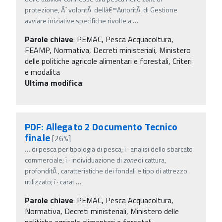
protezione, Ã¨ volontÃ dellâ€™AutoritÃ di Gestione
avviare iniziative specifiche rivolte a
…
Parole chiave
:
PEMAC, Pesca Acquacoltura,
FEAMP, Normativa, Decreti ministeriali, Ministero
delle politiche agricole alimentari e forestali, Criteri
e modalita
Ultima modifica
:
PDF: Allegato 2 Documento Tecnico
finale
[26%]
…
di pesca per tipologia di pesca; ï‚· analisi dello sbarcato
commerciale; ï‚· individuazione di
zone
di cattura,
profonditÃ , caratteristiche dei fondali e tipo di attrezzo
utilizzato; ï‚· carat
…
Parole chiave
:
PEMAC, Pesca Acquacoltura,
Normativa, Decreti ministeriali, Ministero delle
politiche agricole alimentari e forestali