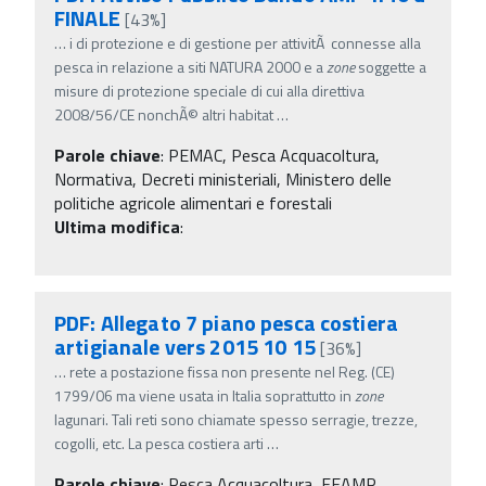
FINALE
[43%]
…
i di protezione e di gestione per attivitÃ connesse alla
pesca in relazione a siti NATURA 2000 e a
zone
soggette a
misure di protezione speciale di cui alla direttiva
2008/56/CE nonchÃ© altri habitat
…
Parole chiave
:
PEMAC, Pesca Acquacoltura,
Normativa, Decreti ministeriali, Ministero delle
politiche agricole alimentari e forestali
Ultima modifica
:
PDF: Allegato 7 piano pesca costiera
artigianale vers 2015 10 15
[36%]
…
rete a postazione fissa non presente nel Reg. (CE)
1799/06 ma viene usata in Italia soprattutto in
zone
lagunari. Tali reti sono chiamate spesso serragie, trezze,
cogolli, etc. La pesca costiera arti
…
Parole chiave
:
Pesca Acquacoltura, FEAMP