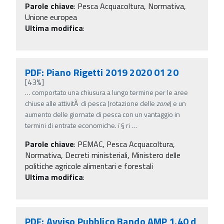
Parole chiave
:
Pesca Acquacoltura, Normativa,
Unione europea
Ultima modifica
:
PDF: Piano Rigetti 2019 2020 01 20
[43%]
…
comportato una chiusura a lungo termine per le aree
chiuse alle attivitÃ di pesca (rotazione delle
zone
) e un
aumento delle giornate di pesca con un vantaggio in
termini di entrate economiche. ï‚§ ri
…
Parole chiave
:
PEMAC, Pesca Acquacoltura,
Normativa, Decreti ministeriali, Ministero delle
politiche agricole alimentari e forestali
Ultima modifica
:
PDF: Avviso Pubblico Bando AMP 1.40 d