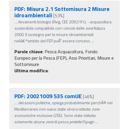
PDF: Misura 2.1 Sottomisura 2 Misure
idroambientali
[53%]
…
llevamenti biologici (Reg. CEE 2092/91); - acquacoltura
sostenibile compatibile con i vincoli delle
zone
Natura
2000. Il sostegno per le misure idroambientali
nellâ€™ambito del FEP puÃ² essere concess
…
Parole chiave
:
Pesca Acquacoltura, Fondo
Europeo per la Pesca (FEP), Assi Prioritari, Misure e
Sottomisure
Ultima modifica
:
PDF: 20021009 535 comUE
[46%]
…
derazioni politiche, spiega probabilmente perchÃ© nel
Mediterraneo non siano state sinora istituite
zone
economiche esclusive (ZEE). Sono state istituite
solamente alcune
zone
di pesca
protette
(Spagn
…