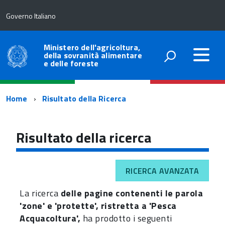
Governo Italiano
Ministero dell'agricoltura,
della sovranità alimentare
e delle foreste
Percorso
Home
Risultato della Ricerca
di
navigazione
Risultato della ricerca
RICERCA AVANZATA
La ricerca
delle pagine contenenti le parola
'zone' e 'protette', ristretta a 'Pesca
Acquacoltura',
ha prodotto i seguenti