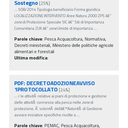
Sostegno
[25%]
…
508/2014 Tipologia beneficiario Forma giuridica
LOCALIZZAZIONE INTERVENTO Aree Natura 2000 ZPS â€“
zone
di Protezione Speciale SIC â€“ Siti di Importanza
Comunitaria ZUII â€“
zone
Umide di Importanza
…
Parole chiave
:
Pesca Acquacoltura, Normativa,
Decreti ministeriali, Ministero delle politiche agricole
alimentari e forestali
Ultima modifica
:
PDF: DECRETOADOZIONEAVVISO
1PROTOCOLLATO
[24%]
…
r le attivitÃ relative ai piani di protezione e gestione
delle attivitÃ connesse alla pesca nelle
zone
di
protezione, Ã¨ volontÃ dellâ€™AutoritÃ di Gestione
avviare iniziative specifiche rivolte a
…
Parole chiave
:
PEMAC, Pesca Acquacoltura,