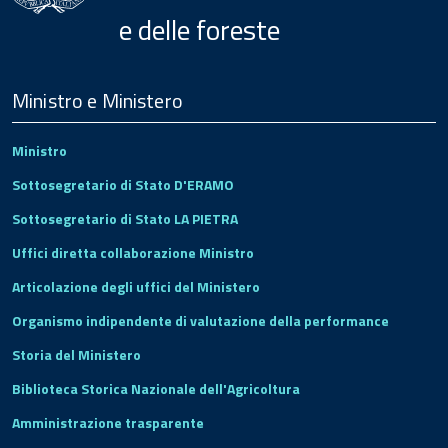
e delle foreste
Menu
Footer
Ministro e Ministero
Ministro
Sottosegretario di Stato D'ERAMO
Sottosegretario di Stato LA PIETRA
Uffici diretta collaborazione Ministro
Articolazione degli uffici del Ministero
Organismo indipendente di valutazione della performance
Storia del Ministero
Biblioteca Storica Nazionale dell'Agricoltura
Amministrazione trasparente