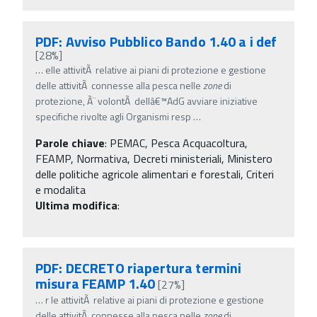
PDF: Avviso Pubblico Bando 1.40 a i def
[28%]
…
elle attivitÃ relative ai piani di protezione e gestione
delle attivitÃ connesse alla pesca nelle
zone
di
protezione, Ã¨ volontÃ dellâ€™AdG avviare iniziative
specifiche rivolte agli Organismi resp
…
Parole chiave
:
PEMAC, Pesca Acquacoltura,
FEAMP, Normativa, Decreti ministeriali, Ministero
delle politiche agricole alimentari e forestali, Criteri
e modalita
Ultima modifica
:
PDF: DECRETO riapertura termini
misura FEAMP 1.40
[27%]
…
r le attivitÃ relative ai piani di protezione e gestione
delle attivitÃ connesse alla pesca nelle
zone
di