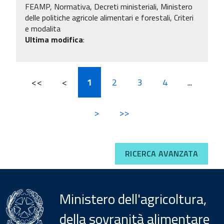
FEAMP, Normativa, Decreti ministeriali, Ministero
delle politiche agricole alimentari e forestali, Criteri
e modalita
Ultima modifica
:
<<
<
1
2
3
4
...
>
>>
RICERCA AVANZATA
Ministero dell'agricoltura,
della sovranità alimentare