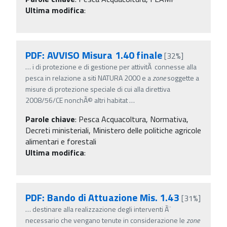
Ultima modifica
:
PDF: AVVISO Misura 1.40 finale
[32%]
…
i di protezione e di gestione per attivitÃ connesse alla
pesca in relazione a siti NATURA 2000 e a
zone
soggette a
misure di protezione speciale di cui alla direttiva
2008/56/CE nonchÃ© altri habitat
…
Parole chiave
:
Pesca Acquacoltura, Normativa,
Decreti ministeriali, Ministero delle politiche agricole
alimentari e forestali
Ultima modifica
:
PDF: Bando di Attuazione Mis. 1.43
[31%]
…
destinare alla realizzazione degli interventi Ã¨
necessario che vengano tenute in considerazione le
zone