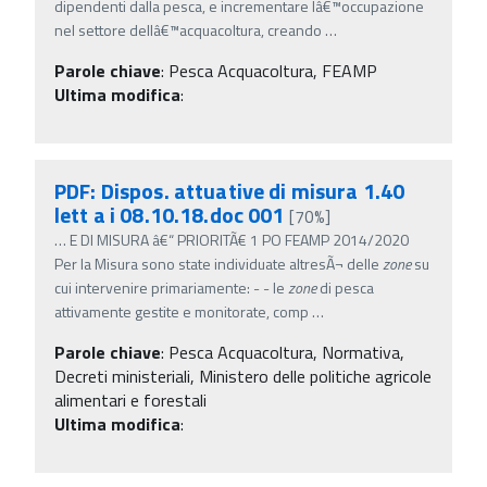
dipendenti dalla pesca, e incrementare lâ€™occupazione
nel settore dellâ€™acquacoltura, creando
…
Parole chiave
:
Pesca Acquacoltura, FEAMP
Ultima modifica
:
PDF: Dispos. attuative di misura 1.40
lett a i 08.10.18.doc 001
[70%]
…
E DI MISURA â€“ PRIORITÃ€ 1 PO FEAMP 2014/2020
Per la Misura sono state individuate altresÃ¬ delle
zone
su
cui intervenire primariamente: - - le
zone
di pesca
attivamente gestite e monitorate, comp
…
Parole chiave
:
Pesca Acquacoltura, Normativa,
Decreti ministeriali, Ministero delle politiche agricole
alimentari e forestali
Ultima modifica
: