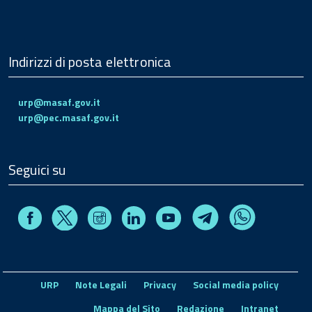
Indirizzi di posta elettronica
urp@masaf.gov.it
urp@pec.masaf.gov.it
Seguici su
Facebook
Instagram
Linkedin
Youtube
X
Telegram
Whatsapp
URP
Note Legali
Privacy
Social media policy
Mappa del Sito
Redazione
Intranet