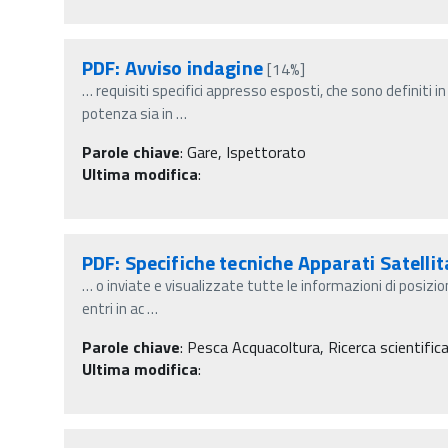
PDF: Avviso indagine
[14%]
…
requisiti specifici appresso esposti, che sono definiti i
potenza sia in
…
Parole chiave
:
Gare, Ispettorato
Ultima modifica
:
PDF: Specifiche tecniche Apparati Satellit
…
o inviate e visualizzate tutte le informazioni di posizion
entri in ac
…
Parole chiave
:
Pesca Acquacoltura, Ricerca scientifica
Ultima modifica
: