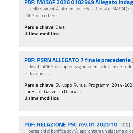
PDF: MASAF 2026 0182949 Allegato inda
…
, della sovranitÃ alimentare e delle foreste (MASAF) ric
dâ€™area di Peru
…
Parole chiave
:
Gare
Ultima modifica
:
PDF: PSRN ALLEGATO 7 finale precedente
…
dovuti allâ€™autoapprovvigionamento della risorsa idric
di distribuz
…
Parole chiave
:
Sviluppo Rurale, Programmi 2014-2020, 
forestali, Gazzetta Ufficiale
Ultima modifica
:
PDF: RELAZIONE PSC rev.01 2020 10
[10%]
…
perazioni di bonifica dovrÃ approntare un sistema di