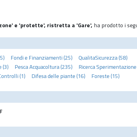
one' e 'protette', ristretta a 'Gare',
ha prodotto i segu
5)
Fondi e Finanziamenti (25)
QualitaSicurezza (58)
 (3)
Pesca Acquacoltura (235)
Ricerca Sperimentazione 
Controlli (1)
Difesa delle piante (16)
Foreste (15)
F