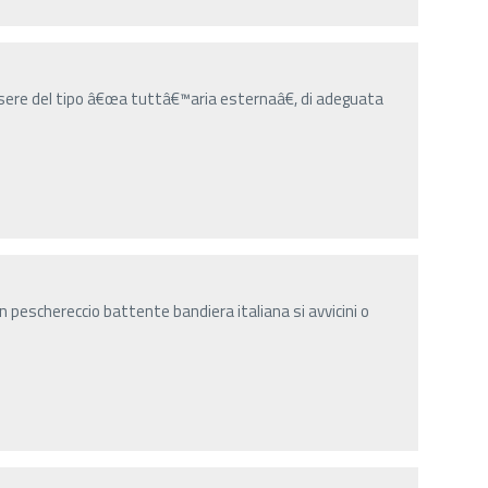
ere del tipo â€œa tuttâ€™aria esternaâ€, di adeguata
n peschereccio battente bandiera italiana si avvicini o