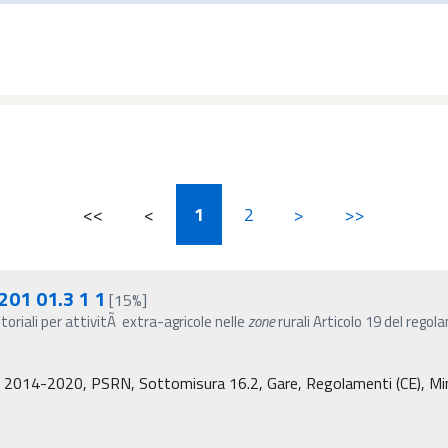
<<
<
1
2
>
>>
201 01.3 1 1
[15%]
toriali per attivitÃ extra-agricole nelle
zone
rurali Articolo 19 del rego
2014-2020, PSRN, Sottomisura 16.2, Gare, Regolamenti (CE), Ministe