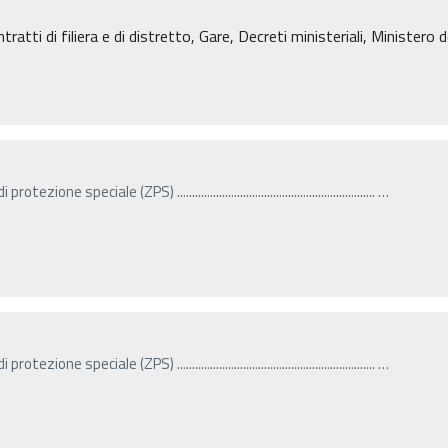
atti di filiera e di distretto, Gare, Decreti ministeriali, Ministero de
i protezione speciale (ZPS) ..................................................................
…
i protezione speciale (ZPS) ..................................................................
…