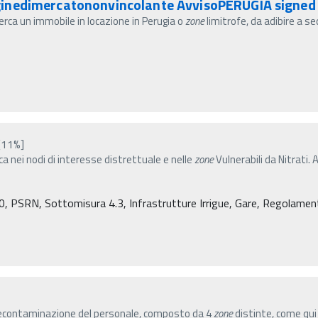
ginedimercatononvincolante AvvisoPERUGIA signed
erca un immobile in locazione in Perugia o
zone
limitrofe, da adibire a se
[11%]
a nei nodi di interesse distrettuale e nelle
zone
Vulnerabili da Nitrati.
PSRN, Sottomisura 4.3, Infrastrutture Irrigue, Gare, Regolamenti (C
 decontaminazione del personale, composto da 4
zone
distinte, come qui