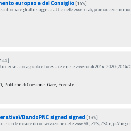
ento europeo e del Consiglio
[14%]
 informare gli altri soggetti attivi nelle
zone
rurali, promuovere un model
[14%]
o nei settori agricolo e forestale e nelle
zone
rurali 2014-2020 (2014/C
 Politiche di Coesione, Gare, Foreste
perativeVBandoPNC signed signed
[13%]
rco e con le misure di conservazione delle
zone
SIC, ZPS, ZSC e, piÃ¹ in gen