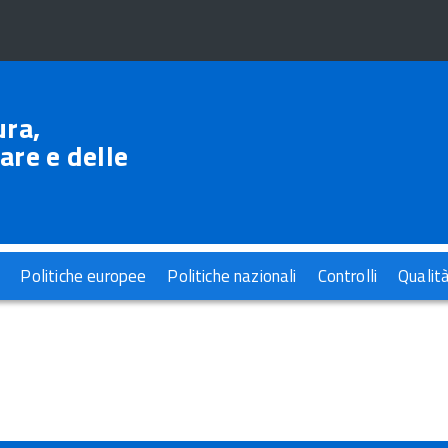
ura,
are e delle
Politiche europee
Politiche nazionali
Controlli
Qualit