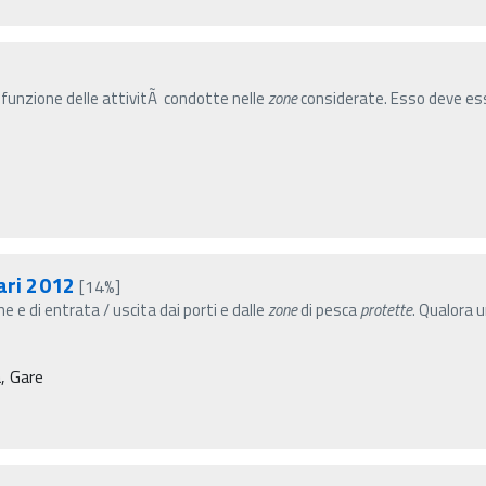
n funzione delle attivitÃ condotte nelle
zone
considerate. Esso deve ess
ari 2012
[14%]
e e di entrata / uscita dai porti e dalle
zone
di pesca
protette
. Qualora u
, Gare