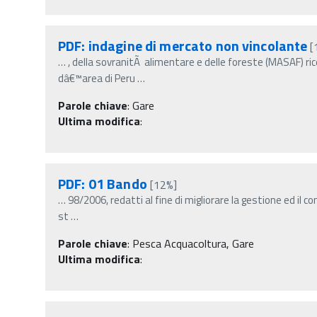
PDF: indagine di mercato non vincolante
[
…
, della sovranitÃ alimentare e delle foreste (MASAF) ric
dâ€™area di Peru
…
Parole chiave
:
Gare
Ultima modifica
:
PDF: 01 Bando
[12%]
…
98/2006, redatti al fine di migliorare la gestione ed il co
st
…
Parole chiave
:
Pesca Acquacoltura, Gare
Ultima modifica
: