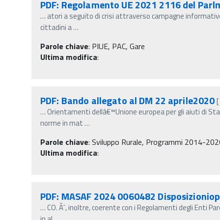
PDF: Regolamento UE 2021 2116 del Parlm
…
atori a seguito di crisi attraverso campagne informative,
cittadini a
…
Parole chiave
:
PIUE, PAC, Gare
Ultima modifica
:
PDF: Bando allegato al DM 22 aprile2020
…
Orientamenti dellâ€™Unione europea per gli aiuti di Stat
norme in mat
…
Parole chiave
:
Sviluppo Rurale, Programmi 2014-2020,
Ultima modifica
:
PDF: MASAF 2024 0060482 Disposizionio
…
CO. Ãˆ, inoltre, coerente con i Regolamenti degli Enti Pa
in al
…