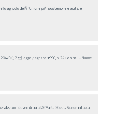
lo agricolo delÂ­ l'Unione piÃ¹ sostenibile e aiutare i
 204/01); 2 Legge 7 agosto 1990, n. 241 e s.m.i. - Nuove
erale, con i doveri di cui allâ€™art. 9 Cost. Si, non intacca