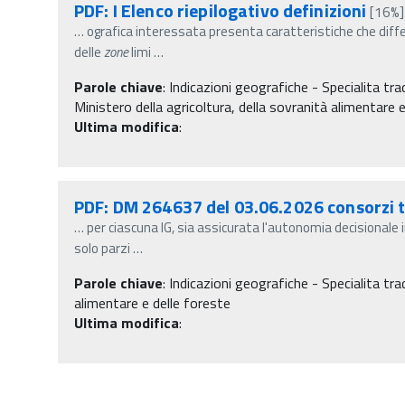
PDF: I Elenco riepilogativo definizioni
[16%]
…
ografica interessata presenta caratteristiche che diff
delle
zone
limi
…
Parole chiave
:
Indicazioni geografiche - Specialita tra
Ministero della agricoltura, della sovranità alimentare e
Ultima modifica
:
PDF: DM 264637 del 03.06.2026 consorzi t
…
per ciascuna IG, sia assicurata l'autonomia decisionale i
solo parzi
…
Parole chiave
:
Indicazioni geografiche - Specialita tra
alimentare e delle foreste
Ultima modifica
: