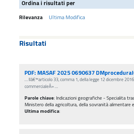
Ordina i risultati per
Rilevanza
Ultima Modifica
Risultati
PDF: MASAF 2025 0690637 DMproceduraIG
…
llâ€™articolo 33, comma 1, della legge 12 dicembre 2016, n
commercialeÂ»
…
Parole chiave
:
Indicazioni geografiche - Specialita tra
Ministero della agricoltura, della sovranità alimentare e
Ultima modifica
: