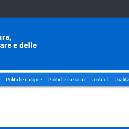
ura,
are e delle
Politiche europee
Politiche nazionali
Controlli
Qualit