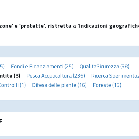
one' e 'protette', ristretta a 'Indicazioni geografich
5)
Fondi e Finanziamenti (25)
QualitaSicurezza (58)
ntite (3)
Pesca Acquacoltura (236)
Ricerca Sperimentaz
Controlli (1)
Difesa delle piante (16)
Foreste (15)
F