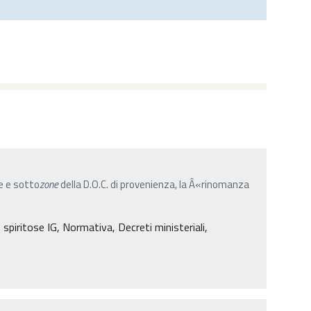
 e sotto
zone
della D.O.C. di provenienza, la Â«rinomanza
spiritose IG, Normativa, Decreti ministeriali,