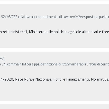
n. 92/76/CEE relativa al riconoscimento di
zone
protette
esposte a particol
reti ministeriali, Ministero delle politiche agricole alimentari e for
7%]
 74, comma 1 lettera pp), definizione di "
zone
vulnerabili": "
zone
di terr
4-2020, Rete Rurale Nazionale, Fondi e Finanziamenti, Normativa, De