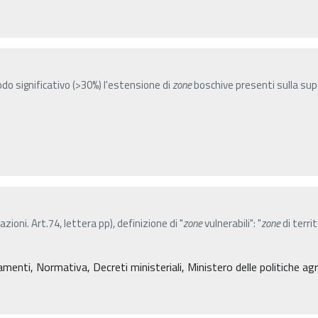
modo significativo (>30%) l'estensione di
zone
boschive presenti sulla supe
ioni. Art.74, lettera pp), definizione di "
zone
vulnerabili": "
zone
di terri
amenti, Normativa, Decreti ministeriali, Ministero delle politiche agr