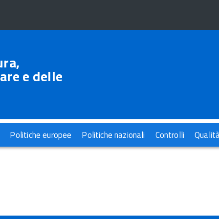
ura,
are e delle
Politiche europee
Politiche nazionali
Controlli
Qualit