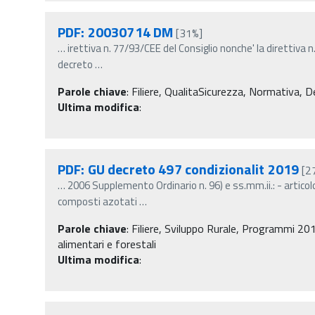
PDF: 20030714 DM
[31%]
…
irettiva n. 77/93/CEE del Consiglio nonche' la direttiva 
decreto
…
Parole chiave
:
Filiere, QualitaSicurezza, Normativa, Dec
Ultima modifica
:
PDF: GU decreto 497 condizionalit 2019
[2
…
2006 Supplemento Ordinario n. 96) e ss.mm.ii.: - articolo
composti azotati
…
Parole chiave
:
Filiere, Sviluppo Rurale, Programmi 201
alimentari e forestali
Ultima modifica
: