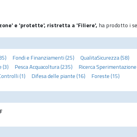
one' e 'protette', ristretta a 'Filiere',
ha prodotto i se
85)
Fondi e Finanziamenti (25)
QualitaSicurezza (58)
 (3)
Pesca Acquacoltura (235)
Ricerca Sperimentazione 
Controlli (1)
Difesa delle piante (16)
Foreste (15)
F