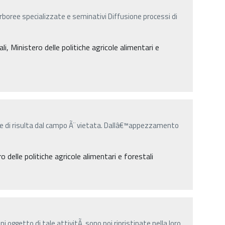
 arboree specializzate e seminativi Diffusione processi di
, Ministero delle politiche agricole alimentari e
me di risulta dal campo Ã¨ vietata. Dallâ€™appezzamento
delle politiche agricole alimentari e forestali
oni oggetto di tale attivitÃ sono poi ripristinate nella loro