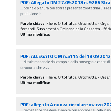
PDF: Allegato DM 27.09.2018 n. 9286 Stra
…
collina e pianura con scarsa presenza zootecnia) 5. Pre
produzione in
…
Parole chiave
:
Filiere, Ortofrutta, Ortofrutta - Organ
forestali, Supplemento Ordinario della Gazzetta Uffici
Ultima modifica
:
PDF: ALLEGATO C M n.5114 del 19 09 2012 
…
di tale materiale dal campo e della consegna a centri di
devono anche ess
…
Parole chiave
:
Filiere, Ortofrutta, Ortofrutta - Organi
Ultima modifica
:
PDF: allegato A nuova circolare marzo 20
…
circostante che deve avvenire con enorme cautela in mo