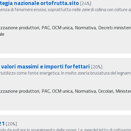
tegia nazionale ortofrutta.sito
[24%]
senza di fenomeni erosivi, soprattutto nelle
zone
di collina con colture
izzazione produttori, PAC, OCM unica, Normativa, Decreti ministeriali
ale
valori massimi e importi forfettari
[20%]
 riutilizzo come fonte energetica. In molte
zone
la bruciatura del legna
zzazione produttori, PAC, OCM unica, Normativa, Circolari, Ministero 
21
[20%]
do da evitare lo spargimento delle spore. Le
zone
del letto di coltivazi