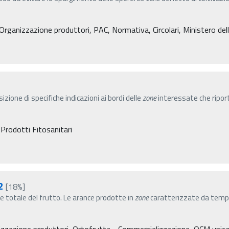
Organizzazione produttori, PAC, Normativa, Circolari, Ministero delle
one di specifiche indicazioni ai bordi delle
zone
interessate che riport
 Prodotti Fitosanitari
2
[18%]
ie totale del frutto. Le arance prodotte in
zone
caratterizzate da tempe
nizzazione produttori, Ortofrutta - Commercializzazione, OCM unic