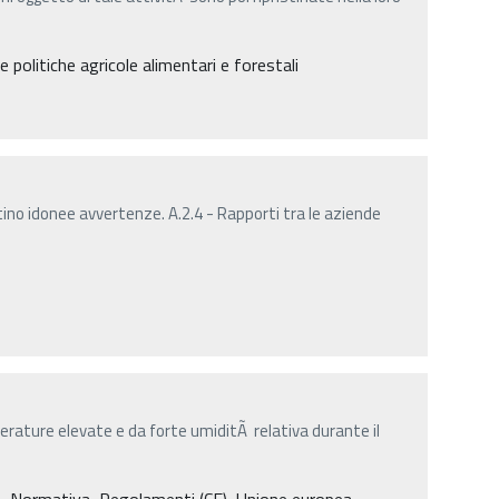
 politiche agricole alimentari e forestali
ino idonee avvertenze. A.2.4 - Rapporti tra le aziende
rature elevate e da forte umiditÃ relativa durante il
a, Normativa, Regolamenti (CE), Unione europea,