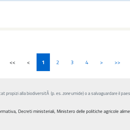
<<
<
1
2
3
4
>
>>
tat propizi alla biodiversitÃ (p. es.
zone
umide) o a salvaguardare il pae
mativa, Decreti ministeriali, Ministero delle politiche agricole alime