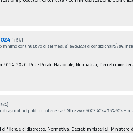
2024
[16%]
odo minimo continuativo di sei mesi; s) â€œ
zone
di condizionalitÃ â€: in
i 2014-2020, Rete Rurale Nazionale, Normativa, Decreti ministeriali,
15%]
ati agricoli nel pubblico interesse5 Altre
zone
50%3 40%4 75% 60% Fino a
 di filiera e di distretto, Normativa, Decreti ministeriali, Ministero d