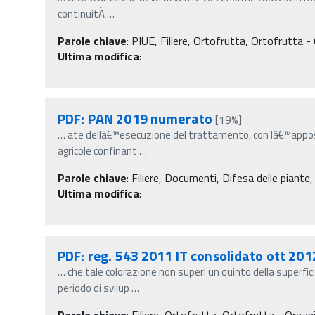
continuitÃ
…
Parole chiave
:
PIUE, Filiere, Ortofrutta, Ortofrutta - 
Ultima modifica
:
PDF: PAN 2019 numerato
[19%]
…
ate dellâ€™esecuzione del trattamento, con lâ€™apposizi
agricole confinant
…
Parole chiave
:
Filiere, Documenti, Difesa delle piante,
Ultima modifica
:
PDF: reg. 543 2011 IT consolidato ott 201
…
che tale colorazione non superi un quinto della superfic
periodo di svilup
…
Parole chiave
:
Filiere, Ortofrutta, Ortofrutta - Orga