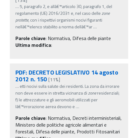
…
5, paragrafo 2, e allâ€™articolo 30, paragrafo 1, del
regolamento (UE) 2016/2031 e, nel caso delle
zone
protette
, con i rispettivi organismi nocivi figuranti
nellâ€™elenco stabilito a norma dellâ€™ar
…
Parole chiave
:
Normativa, Difesa delle piante
Ultima modifica
:
PDF: DECRETO LEGISLATIVO 14 agosto
2012 n. 150
[11%]
…
etti nocivi sulla salute dei residenti. La zona da irrorare
non deve essere in stretta vicinanza di
zone
residenziali;
f) le attrezzature e gli aeromobili utilizzati per
lâ€™irrorazione aerea devono e
…
Parole chiave
:
Normativa, Decreti interministeriali,
Ministero delle politiche agricole alimentari e
forestali, Difesa delle piante, Prodotti Fitosanitari