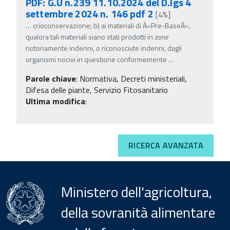
PDF: G.U n.239 11.10.2024 del D.lgs 4
settembre 2024 n. 146 pdf 2
[4%]
…
crioconservazione; b) ai materiali di Â«Pre-BaseÂ»,
qualora tali materiali siano stati prodotti in
zone
notoriamente indenni, o riconosciute indenni, dagli
organismi nocivi in questione conformemente
…
Parole chiave
:
Normativa, Decreti ministeriali,
Difesa delle piante, Servizio Fitosanitario
Ultima modifica
:
RICERCA AVANZATA
Ministero dell'agricoltura,
della sovranità alimentare