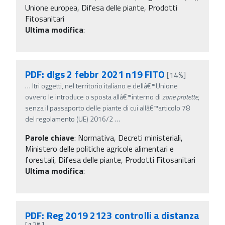
Unione europea, Difesa delle piante, Prodotti
Fitosanitari
Ultima modifica
:
PDF: dlgs 2 febbr 2021 n19 FITO
[14%]
…
ltri oggetti, nel territorio italiano e dellâ€™Unione
ovvero le introduce o sposta allâ€™interno di
zone
protette
,
senza il passaporto delle piante di cui allâ€™articolo 78
del regolamento (UE) 2016/2
…
Parole chiave
:
Normativa, Decreti ministeriali,
Ministero delle politiche agricole alimentari e
forestali, Difesa delle piante, Prodotti Fitosanitari
Ultima modifica
:
PDF: Reg 2019 2123 controlli a distanza
[13%]