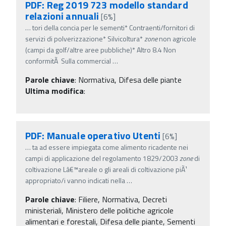
PDF: Reg 2019 723 modello standard
relazioni annuali
[6%]
…
tori della concia per le sementi* Contraenti/fornitori di
servizi di polverizzazione* Silvicoltura*
zone
non agricole
(campi da golf/altre aree pubbliche)* Altro 8.4 Non
conformitÃ Sulla commercial
…
Parole chiave
:
Normativa, Difesa delle piante
Ultima modifica
:
PDF: Manuale operativo Utenti
[6%]
…
ta ad essere impiegata come alimento ricadente nei
campi di applicazione del regolamento 1829/2003
zone
di
coltivazione Lâ€™areale o gli areali di coltivazione piÃ¹
appropriato/i vanno indicati nella
…
Parole chiave
:
Filiere, Normativa, Decreti
ministeriali, Ministero delle politiche agricole
alimentari e forestali, Difesa delle piante, Sementi