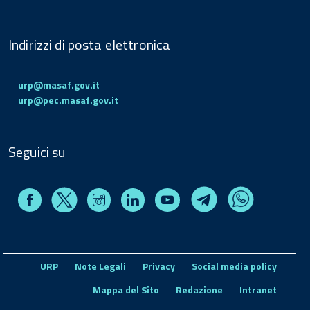
Indirizzi di posta elettronica
urp@masaf.gov.it
urp@pec.masaf.gov.it
Seguici su
Facebook
Instagram
Linkedin
Youtube
X
Telegram
Whatsapp
URP
Note Legali
Privacy
Social media policy
Mappa del Sito
Redazione
Intranet