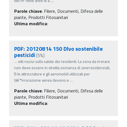
dei PF nelle aree di a
…
Parole chiave
:
Filiere, Documenti, Difesa delle
piante, Prodotti Fitosanitari
Ultima modifica
:
PDF: 20120814 150 Dlvo sostenibile
pesticidi
[5%]
…
etti nocivi sulla salute dei residenti. La zona da irrorare
non deve essere in stretta vicinanza di
zone
residenziali;
f) le attrezzature e gli aeromobili utilizzati per
lâ€™irrorazione aerea devono e
…
Parole chiave
:
Filiere, Documenti, Difesa delle
piante, Prodotti Fitosanitari
Ultima modifica
: