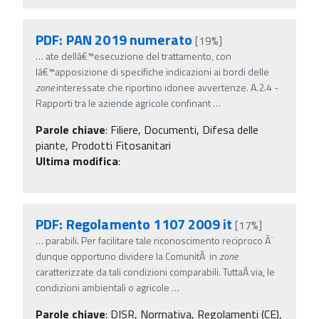
PDF: PAN 2019 numerato
[19%]
…
ate dellâ€™esecuzione del trattamento, con
lâ€™apposizione di specifiche indicazioni ai bordi delle
zone
interessate che riportino idonee avvertenze. A.2.4 -
Rapporti tra le aziende agricole confinant
…
Parole chiave
:
Filiere, Documenti, Difesa delle
piante, Prodotti Fitosanitari
Ultima modifica
:
PDF: Regolamento 1107 2009 it
[17%]
…
parabili. Per facilitare tale riconoscimento reciproco Ã¨
dunque opportuno dividere la ComunitÃ in
zone
caratterizzate da tali condizioni comparabili. TuttaÂ­ via, le
condizioni ambientali o agricole
…
Parole chiave
:
DISR, Normativa, Regolamenti (CE),