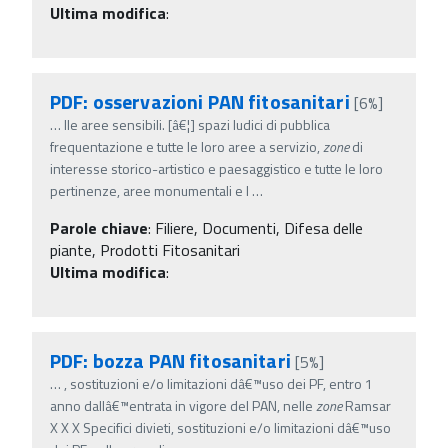
Ultima modifica
:
PDF: osservazioni PAN fitosanitari
[6%]
…
lle aree sensibili. [â€¦] spazi ludici di pubblica
frequentazione e tutte le loro aree a servizio,
zone
di
interesse storico-artistico e paesaggistico e tutte le loro
pertinenze, aree monumentali e l
…
Parole chiave
:
Filiere, Documenti, Difesa delle
piante, Prodotti Fitosanitari
Ultima modifica
:
PDF: bozza PAN fitosanitari
[5%]
…
, sostituzioni e/o limitazioni dâ€™uso dei PF, entro 1
anno dallâ€™entrata in vigore del PAN, nelle
zone
Ramsar
X X X Specifici divieti, sostituzioni e/o limitazioni dâ€™uso