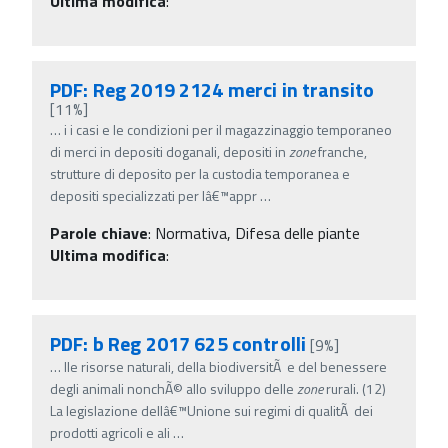
Ultima modifica
:
PDF: Reg 2019 2124 merci in transito
[11%]
…
i i casi e le condizioni per il magazzinaggio temporaneo
di merci in depositi doganali, depositi in
zone
franche,
strutture di deposito per la custodia temporanea e
depositi specializzati per lâ€™appr
…
Parole chiave
:
Normativa, Difesa delle piante
Ultima modifica
:
PDF: b Reg 2017 625 controlli
[9%]
…
lle risorse naturali, della biodiversitÃ e del benessere
degli animali nonchÃ© allo sviluppo delle
zone
rurali. (12)
La legislazione dellâ€™Unione sui regimi di qualitÃ dei
prodotti agricoli e ali
…