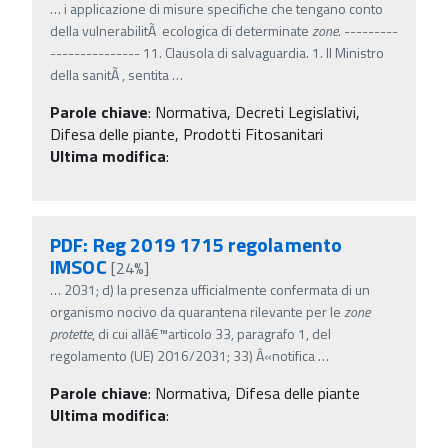
…
i applicazione di misure specifiche che tengano conto
della vulnerabilitÃ ecologica di determinate
zone
. ---------
--------------- 11. Clausola di salvaguardia. 1. Il Ministro
della sanitÃ , sentita
…
Parole chiave
:
Normativa, Decreti Legislativi,
Difesa delle piante, Prodotti Fitosanitari
Ultima modifica
:
PDF: Reg 2019 1715 regolamento
IMSOC
[24%]
…
2031; d) la presenza ufficialmente confermata di un
organismo nocivo da quarantena rilevante per le
zone
protette
, di cui allâ€™articolo 33, paragrafo 1, del
regolamento (UE) 2016/2031; 33) Â«notifica
…
Parole chiave
:
Normativa, Difesa delle piante
Ultima modifica
: