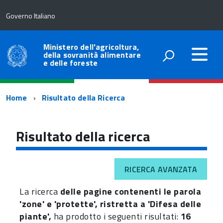
Governo Italiano
Ministero dell'agricoltura,
della sovranità alimentare
e delle foreste
Percorso
Home
Risultato della Ricerca
di
navigazione
Risultato della ricerca
RICERCA AVANZATA
La ricerca
delle pagine contenenti le parola
'zone' e 'protette', ristretta a 'Difesa delle
piante',
ha prodotto i seguenti risultati:
16