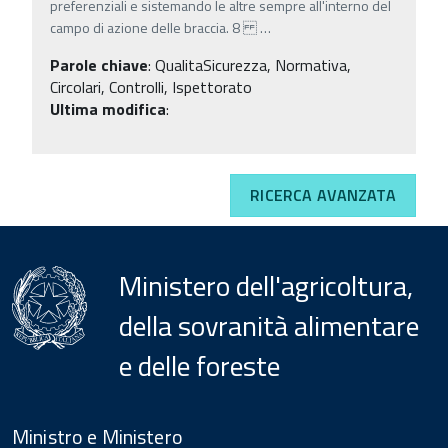
preferenziali e sistemando le altre sempre all'interno del
campo di azione delle braccia. 8
…
Parole chiave
:
QualitaSicurezza, Normativa,
Circolari, Controlli, Ispettorato
Ultima modifica
:
RICERCA AVANZATA
Ministero dell'agricoltura,
della sovranità alimentare
e delle foreste
Menu
Footer
Ministro e Ministero