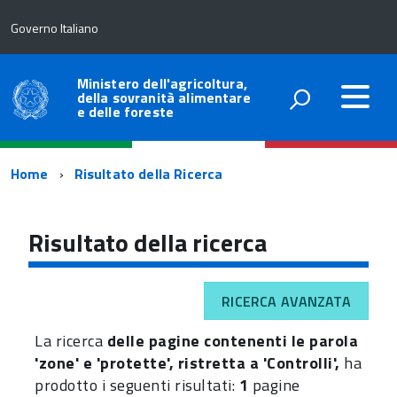
Governo Italiano
Ministero dell'agricoltura,
della sovranità alimentare
e delle foreste
Percorso
Home
Risultato della Ricerca
di
navigazione
Risultato della ricerca
RICERCA AVANZATA
La ricerca
delle pagine contenenti le parola
'zone' e 'protette', ristretta a 'Controlli',
ha
prodotto i seguenti risultati:
1
pagine