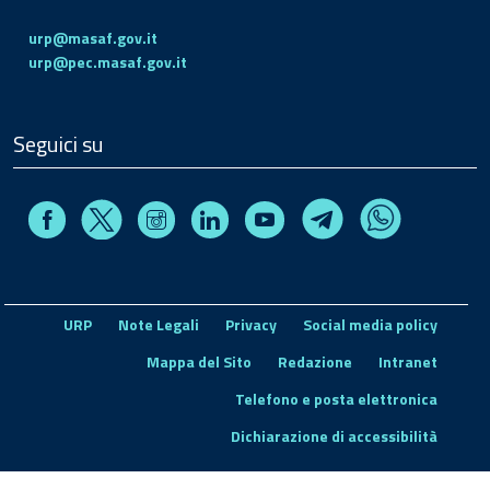
urp@masaf.gov.it
urp@pec.masaf.gov.it
Seguici su
Facebook
Instagram
Linkedin
Youtube
X
Telegram
Whatsapp
URP
Note Legali
Privacy
Social media policy
Mappa del Sito
Redazione
Intranet
Telefono e posta elettronica
Dichiarazione di accessibilità