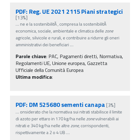
PDF: Reg. UE 2021 2115 Piani strategici
[13%]
…
ne e la sostenibilitÃ , compresa la sostenibilitÃ
economica, sociale, ambientale e climatica delle
zone
agricole, silvicole e rurali, e contribuire a ridurre gli oneri
amministrativi dei beneficiari
…
Parole chiave
:
PAC, Pagamenti diretti, Normativa,
Regolamenti UE, Unione europea, Gazzetta
Ufficiale della Comunità Europea
Ultima modifica
:
PDF: DM 525680 sementi canapa
[3%]
…
onsiderato che la normativa sui nitrati stabilisce il limite
di azoto per ettaro in 170 kg/ha nelle
zone
vulnerabili ai
nitrati e 340 kg/ha nelle altre
zone
, corrispondenti,
rispettivamente a 2 o 4 UB
…