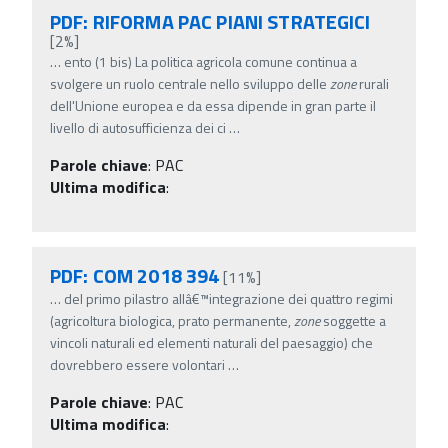
PDF: RIFORMA PAC PIANI STRATEGICI
[2%]
…
ento (1 bis) La politica agricola comune continua a
svolgere un ruolo centrale nello sviluppo delle
zone
rurali
dell'Unione europea e da essa dipende in gran parte il
livello di autosufficienza dei ci
…
Parole chiave
:
PAC
Ultima modifica
:
PDF: COM 2018 394
[11%]
…
del primo pilastro allâ€™integrazione dei quattro regimi
(agricoltura biologica, prato permanente,
zone
soggette a
vincoli naturali ed elementi naturali del paesaggio) che
dovrebbero essere volontari
…
Parole chiave
:
PAC
Ultima modifica
: