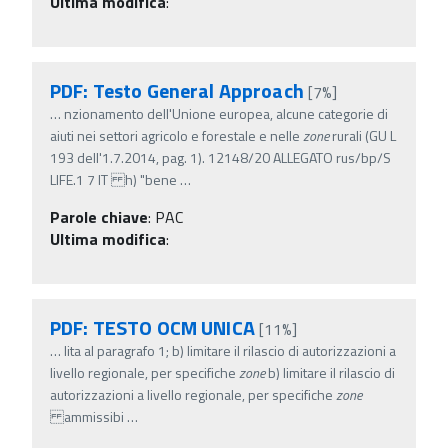
Ultima modifica
:
PDF: Testo General Approach
[7%]
…
nzionamento dell'Unione europea, alcune categorie di
aiuti nei settori agricolo e forestale e nelle
zone
rurali (GU L
193 dell'1.7.2014, pag. 1). 12148/20 ALLEGATO rus/bp/S
LIFE.1 7 IT h) "bene
…
Parole chiave
:
PAC
Ultima modifica
:
PDF: TESTO OCM UNICA
[11%]
…
lita al paragrafo 1; b) limitare il rilascio di autorizzazioni a
livello regionale, per specifiche
zone
b) limitare il rilascio di
autorizzazioni a livello regionale, per specifiche
zone
ammissibi
…