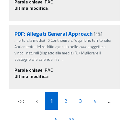
Parole chiave
:
PAC
Ultima modifica
:
PDF: Allegati General Approach
[4%]
…
orto alla media) I.5 Contribuire all'equilibrio territoriale:
Andamento del reddito agricolo nelle
zone
soggette a
vincoli naturali (rispetto alla media) R.7 Migliorare il
sostegno alle aziende in z
…
Parole chiave
:
PAC
Ultima modifica
:
<<
<
1
2
3
4
...
>
>>