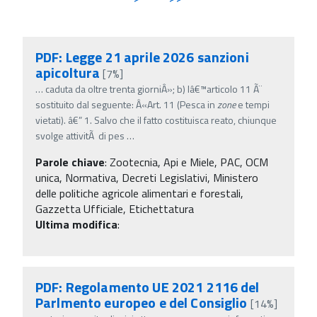
PDF: Legge 21 aprile 2026 sanzioni
apicoltura
[7%]
…
caduta da oltre trenta giorniÂ»; b) lâ€™articolo 11 Ã¨
sostituito dal seguente: Â«Art. 11 (Pesca in
zone
e tempi
vietati). â€” 1. Salvo che il fatto costituisca reato, chiunque
svolge attivitÃ di pes
…
Parole chiave
:
Zootecnia, Api e Miele, PAC, OCM
unica, Normativa, Decreti Legislativi, Ministero
delle politiche agricole alimentari e forestali,
Gazzetta Ufficiale, Etichettatura
Ultima modifica
:
PDF: Regolamento UE 2021 2116 del
Parlmento europeo e del Consiglio
[14%]