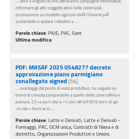
…
atori a seguito di crisi attraverso campagne informative,
informare gli altri soggetti attivi nelle
zone
rurali,
promuovere un modello agricolo delÂ­ l'Unione piÃ¹
sostenibile e aiutare i cittadini a
…
Parole chiave
:
PIUE, PAC, Gare
Ultima modifica
:
PDF: MASAF 2025 0548277 decreto
approvazione piano parmigiano
conallegato signed
[5%]
…
svantaggi dal punto di vista produttivo, ha seguito un
trend di crescita comparabile a quello delle
zone
collina e
pianura. 23 <s pa n styl e ='c olo r:#f e0 00 0; tex t-al ign
:ce nte r; fon t-w ei
…
Parole chiave
:
Latte e Derivati, Latte e Derivati -
Formaggi, PAC, OCM unica, Contratti di filiera e di
distretto, Organizzazioni Produttori e Unioni,