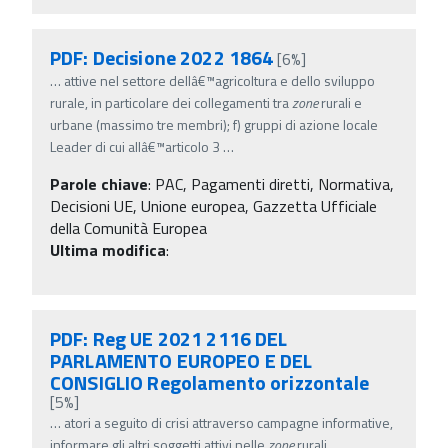
PDF: Decisione 2022 1864
[6%]
…
attive nel settore dellâ€™agricoltura e dello sviluppo
rurale, in particolare dei collegamenti tra
zone
rurali e
urbane (massimo tre membri); f) gruppi di azione locale
Leader di cui allâ€™articolo 3
…
Parole chiave
:
PAC, Pagamenti diretti, Normativa,
Decisioni UE, Unione europea, Gazzetta Ufficiale
della Comunità Europea
Ultima modifica
:
PDF: Reg UE 2021 2116 DEL
PARLAMENTO EUROPEO E DEL
CONSIGLIO Regolamento orizzontale
[5%]
…
atori a seguito di crisi attraverso campagne informative,
informare gli altri soggetti attivi nelle
zone
rurali,