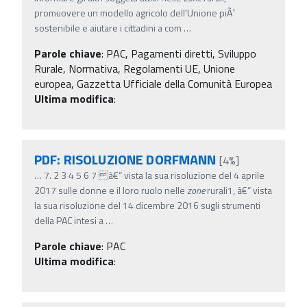
promuovere un modello agricolo dell'Unione piÃ¹
sostenibile e aiutare i cittadini a com
…
Parole chiave
:
PAC, Pagamenti diretti, Sviluppo
Rurale, Normativa, Regolamenti UE, Unione
europea, Gazzetta Ufficiale della Comunità Europea
Ultima modifica
:
PDF: RISOLUZIONE DORFMANN
[4%]
…
7. 2 3 4 5 6 7 â€“ vista la sua risoluzione del 4 aprile
2017 sulle donne e il loro ruolo nelle
zone
rurali1, â€“ vista
la sua risoluzione del 14 dicembre 2016 sugli strumenti
della PAC intesi a
…
Parole chiave
:
PAC
Ultima modifica
: