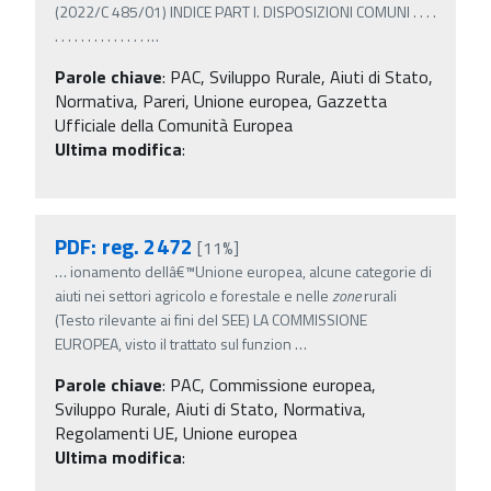
(2022/C 485/01) INDICE PART I. DISPOSIZIONI COMUNI . . . .
. . . . . . . . . . . . . .
…
Parole chiave
:
PAC, Sviluppo Rurale, Aiuti di Stato,
Normativa, Pareri, Unione europea, Gazzetta
Ufficiale della Comunità Europea
Ultima modifica
:
PDF: reg. 2472
[11%]
…
ionamento dellâ€™Unione europea, alcune categorie di
aiuti nei settori agricolo e forestale e nelle
zone
rurali
(Testo rilevante ai fini del SEE) LA COMMISSIONE
EUROPEA, visto il trattato sul funzion
…
Parole chiave
:
PAC, Commissione europea,
Sviluppo Rurale, Aiuti di Stato, Normativa,
Regolamenti UE, Unione europea
Ultima modifica
: