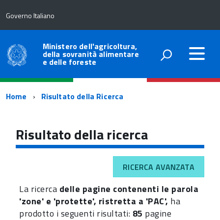
Governo Italiano
Ministero dell'agricoltura,
della sovranità alimentare
e delle foreste
Percorso
Home
Risultato della Ricerca
di
navigazione
Risultato della ricerca
RICERCA AVANZATA
La ricerca
delle pagine contenenti le parola
'zone' e 'protette', ristretta a 'PAC',
ha
prodotto i seguenti risultati:
85
pagine