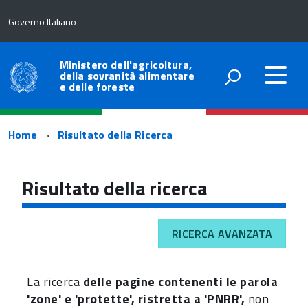
Governo Italiano
Ministero dell'agricoltura,
della sovranità alimentare
e delle foreste
Percorso
Home
Risultato della Ricerca
di
navigazione
Risultato della ricerca
RICERCA AVANZATA
La ricerca
delle pagine contenenti le parola
'zone' e 'protette', ristretta a 'PNRR',
non