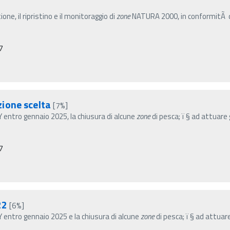
one, il ripristino e il monitoraggio di
zone
NATURA 2000, in conformitÃ dei 
7
ione scelta
[7%]
 entro gennaio 2025, la chiusura di alcune
zone
di pesca; ï‚§ ad attuare 
7
22
[6%]
 entro gennaio 2025 e la chiusura di alcune
zone
di pesca; ï‚§ ad attuare