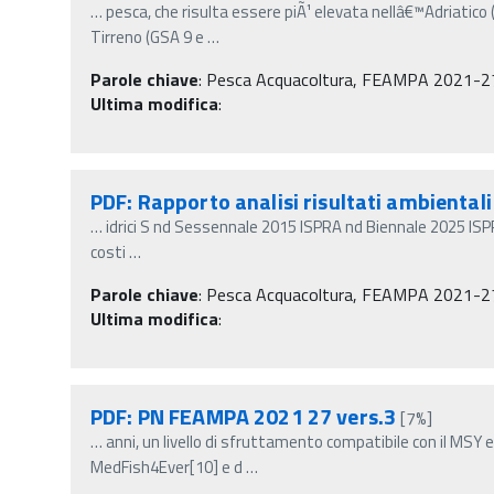
…
pesca, che risulta essere piÃ¹ elevata nellâ€™Adriatico (
Tirreno (GSA 9 e
…
Parole chiave
:
Pesca Acquacoltura, FEAMPA 2021-2
Ultima modifica
:
PDF: Rapporto analisi risultati ambientali
…
idrici S nd Sessennale 2015 ISPRA nd Biennale 2025 ISP
costi
…
Parole chiave
:
Pesca Acquacoltura, FEAMPA 2021-2
Ultima modifica
:
PDF: PN FEAMPA 2021 27 vers.3
[7%]
…
anni, un livello di sfruttamento compatibile con il MSY 
MedFish4Ever[10] e d
…