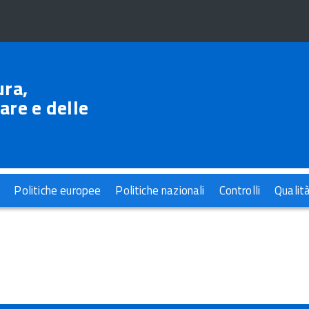
ura,
are e delle
Politiche europee
Politiche nazionali
Controlli
Qualit