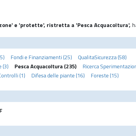
zone' e 'protette', ristretta a 'Pesca Acquacoltura',
h
5)
Fondi e Finanziamenti (25)
QualitaSicurezza (58)
 (3)
Pesca Acquacoltura (235)
Ricerca Sperimentazion
Controlli (1)
Difesa delle piante (16)
Foreste (15)
F