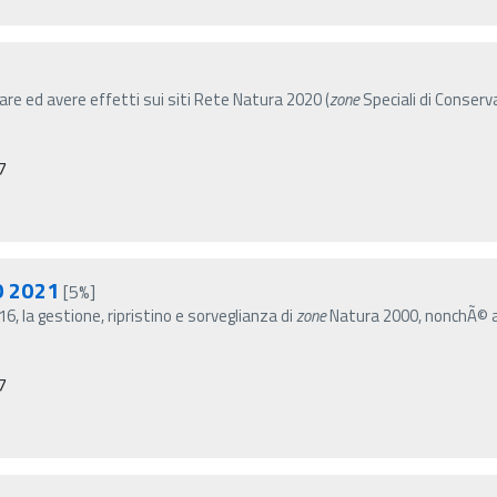
e ed avere effetti sui siti Rete Natura 2020 (
zone
Speciali di Conserv
7
O 2021
[5%]
, la gestione, ripristino e sorveglianza di
zone
Natura 2000, nonchÃ© al
7