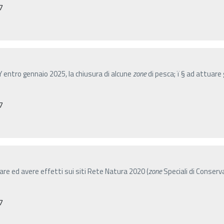
7
 entro gennaio 2025, la chiusura di alcune
zone
di pesca; ï‚§ ad attuare 
7
e ed avere effetti sui siti Rete Natura 2020 (
zone
Speciali di Conserv
7