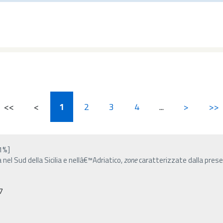
<<
<
1
2
3
4
...
>
>>
1%]
 nel Sud della Sicilia e nellâ€™Adriatico,
zone
caratterizzate dalla prese
7