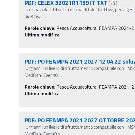
PDF: CELEX 32021R1139 IT TXT
[7%]
…
e spaziale istituite a norma di tale direttiva, per la gesti
direttiva
…
Parole chiave
:
Pesca Acquacoltura, FEAMPA 2021-2
Ultima modifica
:
PDF: PO FEAMPA 2021 2027 12 04 22 soluz
…
anni, un livello di sfruttamento compatibile con il MSY
MedFish4Ever 10
…
Parole chiave
:
Pesca Acquacoltura, FEAMPA 2021-2
Ultima modifica
:
PDF: PO FEAMPA 2021 2027 OTTOBRE 20
…
anni, un livello di sfruttamento compatibile con il MSY
MedFish4Ever10 e
…