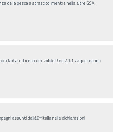
za della pesca a strascico, mentre nella altre GSA,
ura Nota: nd = non deï¬nibile R nd 2.1.1. Acque marino
mpegni assunti dallâ€™Italia nelle dichiarazioni