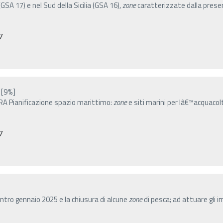
GSA 17) e nel Sud della Sicilia (GSA 16),
zone
caratterizzate dalla presen
7
[9%]
RA Pianificazione spazio marittimo:
zone
e siti marini per lâ€™acquacolt
7
entro gennaio 2025 e la chiusura di alcune
zone
di pesca; ad attuare gli i