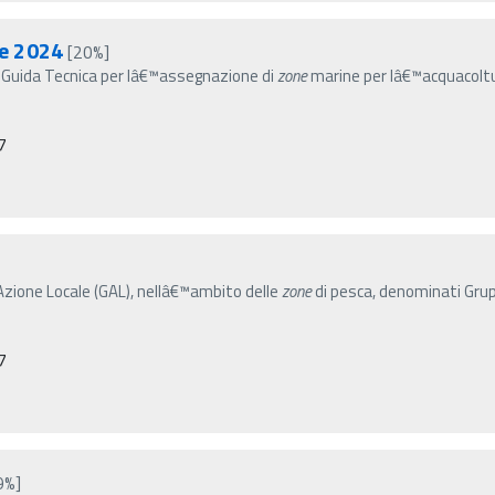
e 2024
[20%]
ella Guida Tecnica per lâ€™assegnazione di
zone
marine per lâ€™acquacoltu
7
i Azione Locale (GAL), nellâ€™ambito delle
zone
di pesca, denominati Grup
7
9%]