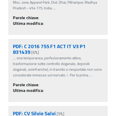
Misc.
zone
, Apparel Park, Dist. Dhar, Pithampur, Madhya
Pradesh - 454 775, India;
…
Parole chiave
:
Ultima modifica
:
PDF: C 2016 755 F1 ACT IT V3 P1
831439
[6%]
…
one temporanea, perfezionamento attivo,
trasformazione sotto controllo doganale, depositi
doganali,
zone
franche), in transito o riesportate non sono
considerate immesse sul mercato. ï‚· Per la prima
…
Parole chiave
:
Ultima modifica
:
PDF: CV Silvio Salvi
[9%]