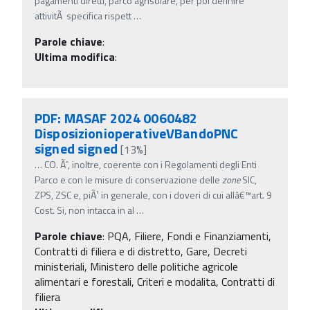
pagamenti diretti, parco agrisolare, per poi definire
attivitÃ specifica rispett
…
Parole chiave
:
Ultima modifica
:
PDF: MASAF 2024 0060482
DisposizionioperativeVBandoPNC
signed signed
[13%]
…
CO. Ãˆ, inoltre, coerente con i Regolamenti degli Enti
Parco e con le misure di conservazione delle
zone
SIC,
ZPS, ZSC e, piÃ¹ in generale, con i doveri di cui allâ€™art. 9
Cost. Si, non intacca in al
…
Parole chiave
:
PQA, Filiere, Fondi e Finanziamenti,
Contratti di filiera e di distretto, Gare, Decreti
ministeriali, Ministero delle politiche agricole
alimentari e forestali, Criteri e modalita, Contratti di
filiera