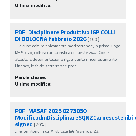
Ultima modifica
:
PDF: Disciplinare Produttivo IGP COLLI
DI BOLOGNA febbraio 2026
[16%]
…
alcune colture tipicamente mediterranee, in primo luogo
lâ€™olivo, coltura caratteristica di queste
zone
. Come
attesta la documentazione riguardante il riconoscimento
Unesco, le falde sotterranee pres
…
Parole chiave
:
Ultima modifica
:
PDF: MASAF 2025 0273030
ModificadmDisciplinareSQNZCarnesostenibil
signed
[20%]
…
el territorio in cui Ã¨ ubicata lâ€™azienda; 23.