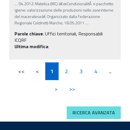
…
04.2012: Matelica (MC) â€œCondizionalitÃ e pacchetto
igiene: valorizzazione delle produzioni nelle
zone
interne
del macerateseâ€ Organizzato dalla Federazione
Regionale Coldiretti Marche; 18.05.2011
…
Parole chiave
:
Uffici territoriali, Responsabili
ICQRF
Ultima modifica
:
<<
<
1
2
3
4
...
>
>>
RICERCA AVANZATA