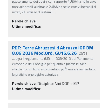
pascolamento dei bovini con rapporto 4UBA/ha nelle
zone
non vulnerabili ai nitrati e 2UBA/ha nelle
zone
vulnerabili ai
nitrati; 24. utilizzo di sistemi
…
Parole chiave
:
Ultima modifica
:
PDF: Terre Abruzzesi d Abruzzo IGP DM
8.06.2026 Mod.Ord. GU16.6.26
[25%]
…
egra il regolamento (UE) n. 1308/2013 del Parlamento
europeo e del Consiglio per quanto riguarda le
zone
viticole in cui il titolo alcolometrico puÃ² essere aumentato,
le pratiche enologiche autorizza
…
Parole chiave
:
Disciplinari Vini DOP e IGP
Ultima modifica
: