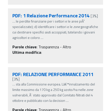
PDF: 1 Relazione Performance 2014
[3%]
…
le perdite finanziarie per i settori e le aree piÃ¹
specializzate); d) identificare i settori e le
zone
geografiche
cui destinare specifici aiuti accoppiati, tutelando i giovani
agricoltori e coloro
…
Parole chiave
:
Trasparenza - Altro
Ultima modifica
:
PDF: RELAZIONE PERFORMANCE 2011
[3%]
…
sta alla Commissione europea. Lâ€™innalzamento del
limite massimo da 170 kg a 250 kg azoto/ha nelle
zone
vulnerabili, Ã¨ stato approvato dal Comitato Nitrati del 4
ottobre e pubblicato con la decision
…
Parole chiave
:
Trasparenza - Altro