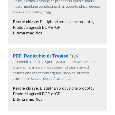
lunghi, siccitosi. I castagneti presenti in
zone
collinari e
medio-montane beneficiano di un apporto idrico, dovuto
agli eventi climatici, maggi
…
Parole chiave
:
Disciplinari produzione prodotti,
Prodotti agricoli DOP e IGP
Ultima modifica
:
PDF: Radicchio di Treviso
[10%]
…
lementi nutritivi, in specie azoto, ed a reazione non
alcalina. In particolar modo sono indicate le
zone
di
coltivazione con terreni argillosi-sabbiosi di antica
alluvione in stato di decalcificazione
…
Parole chiave
:
Disciplinari produzione prodotti,
Prodotti agricoli DOP e IGP
Ultima modifica
: