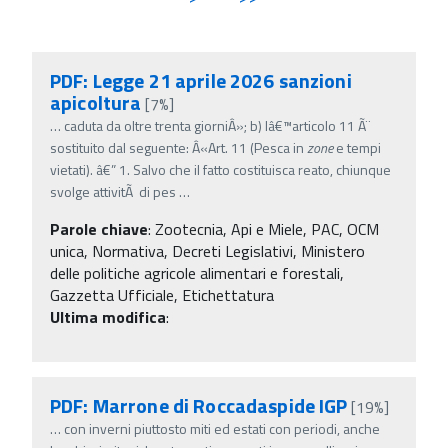
PDF: Legge 21 aprile 2026 sanzioni
apicoltura
[7%]
…
caduta da oltre trenta giorniÂ»; b) lâ€™articolo 11 Ã¨
sostituito dal seguente: Â«Art. 11 (Pesca in
zone
e tempi
vietati). â€” 1. Salvo che il fatto costituisca reato, chiunque
svolge attivitÃ di pes
…
Parole chiave
:
Zootecnia, Api e Miele, PAC, OCM
unica, Normativa, Decreti Legislativi, Ministero
delle politiche agricole alimentari e forestali,
Gazzetta Ufficiale, Etichettatura
Ultima modifica
:
PDF: Marrone di Roccadaspide IGP
[19%]
…
con inverni piuttosto miti ed estati con periodi, anche