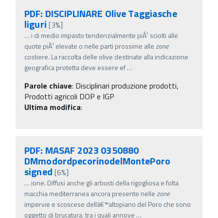
PDF: DISCIPLINARE Olive Taggiasche
liguri
[3%]
…
i di medio impasto tendenzialmente piÃ¹ sciolti alle
quote piÃ¹ elevate o nelle parti prossime alle
zone
costiere. La raccolta delle olive destinate alla indicazione
geografica protetta deve essere ef
…
Parole chiave
:
Disciplinari produzione prodotti,
Prodotti agricoli DOP e IGP
Ultima modifica
:
PDF: MASAF 2023 0350880
DMmodordpecorinodelMontePoro
signed
[6%]
…
ione. Diffusi anche gli arbusti della rigogliosa e folta
macchia mediterranea ancora presente nelle
zone
impervie e scoscese dellâ€™altopiano del Poro che sono
oggetto di brucatura, tra i quali annove
…