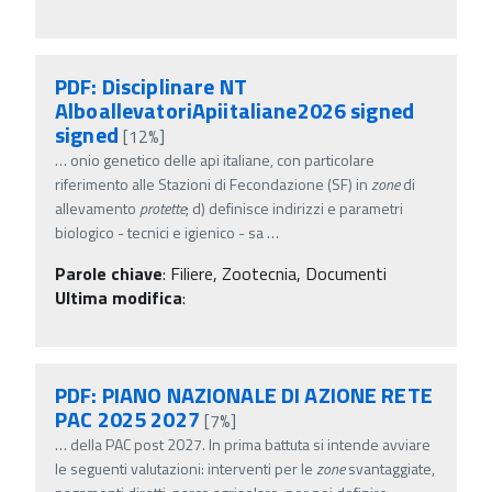
PDF: Disciplinare NT
AlboallevatoriApiitaliane2026 signed
signed
[12%]
…
onio genetico delle api italiane, con particolare
riferimento alle Stazioni di Fecondazione (SF) in
zone
di
allevamento
protette
; d) definisce indirizzi e parametri
biologico - tecnici e igienico - sa
…
Parole chiave
:
Filiere, Zootecnia, Documenti
Ultima modifica
:
PDF: PIANO NAZIONALE DI AZIONE RETE
PAC 2025 2027
[7%]
…
della PAC post 2027. In prima battuta si intende avviare
le seguenti valutazioni: interventi per le
zone
svantaggiate,