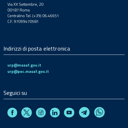
Via XX Settembre, 20
00187 Roma
Centralino Tel. (+39) 06.46651
C.F. 97099470581
Indirizzi di posta elettronica
urp@masaf.gov.it
urp@pec.masaf.gov.it
Seguici su
Facebook
Instagram
Linkedin
Youtube
X
Telegram
Whatsapp