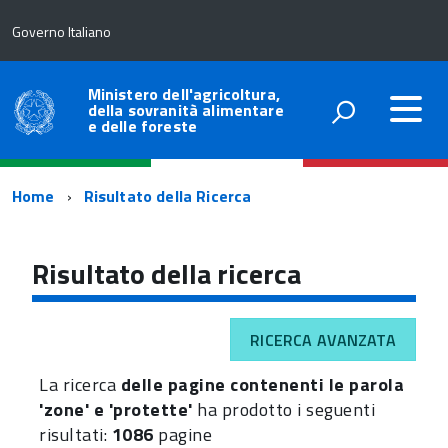
Governo Italiano
Ministero dell'agricoltura,
della sovranità alimentare
e delle foreste
Percorso
Home
Risultato della Ricerca
di
navigazione
Risultato della ricerca
RICERCA AVANZATA
La ricerca
delle pagine contenenti le parola
'zone' e 'protette'
ha prodotto i seguenti
risultati:
1086
pagine