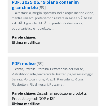
PDF: 2025.05.19 piano contenim
granchio blu
[5%]
…
a restarvi o, meglio, spostarsi nelle acque marine vicine,
mentre i maschi preferiscono restare in
zone
a piÃ¹ bassa
salinitÃ . Il granchio blu Ã¨ un predatore dominante,
opportunistico e necrofago,
…
Parole chiave
:
Ultima modifica
:
PDF: molise
[5%]
…
cciato, Petrella Tifernina, Pettoranello del Molise,
Pietrabbondante, Pietracatella, Pietracupa, Piz
zone
Poggio
Sannita, Portocannone, Pozzilli, Provvidenti, Riccia,
Ripabottoni, Ripalimosani, Roccama
…
Parole chiave
:
Disciplinari produzione prodotti,
Prodotti agricoli DOP e IGP
Ultima modifica
: