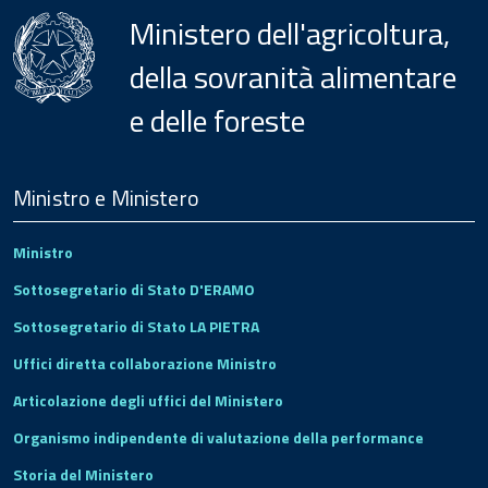
Ministero dell'agricoltura,
della sovranità alimentare
e delle foreste
Menu
Footer
Ministro e Ministero
Ministro
Sottosegretario di Stato D'ERAMO
Sottosegretario di Stato LA PIETRA
Uffici diretta collaborazione Ministro
Articolazione degli uffici del Ministero
Organismo indipendente di valutazione della performance
Storia del Ministero