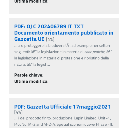
Ultima modifica
:
PDF: OJ C 202406789 IT TXT
Documento orientamento pubblicato in
Gazzetta UE
[4%]
…
a o proteggere la biodiversitÃ , ad esempio nei settori
seguenti: â€” la legislazione in materia di
zone
protette
, â€”
la legislazione in materia di protezione e ripristino della
natura, â€” la legisl
…
Parole chiave
:
Ultima modifica
:
PDF: Gazzetta Ufficiale 17maggio2021
[4%]
…
i del prodotto finito: produzione: Lupin Limited, Unit -1,
Plot No. M-2 and M-2-A, Special Economic
zone
, Phase - II,