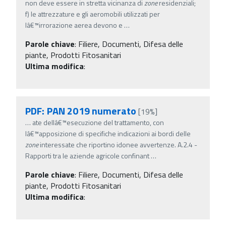
non deve essere in stretta vicinanza di
zone
residenziali;
f) le attrezzature e gli aeromobili utilizzati per
lâ€™irrorazione aerea devono e
…
Parole chiave
:
Filiere, Documenti, Difesa delle
piante, Prodotti Fitosanitari
Ultima modifica
:
PDF: PAN 2019 numerato
[19%]
…
ate dellâ€™esecuzione del trattamento, con
lâ€™apposizione di specifiche indicazioni ai bordi delle
zone
interessate che riportino idonee avvertenze. A.2.4 -
Rapporti tra le aziende agricole confinant
…
Parole chiave
:
Filiere, Documenti, Difesa delle
piante, Prodotti Fitosanitari
Ultima modifica
: