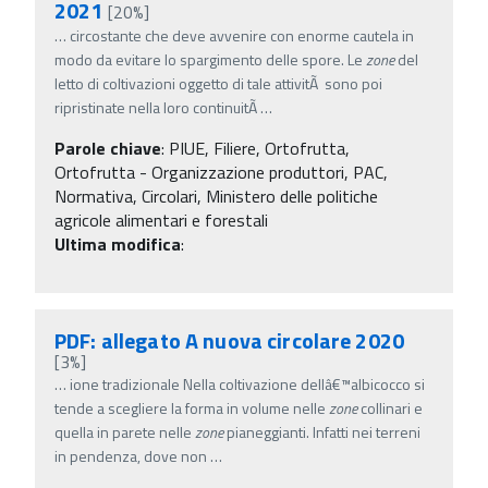
2021
[20%]
…
circostante che deve avvenire con enorme cautela in
modo da evitare lo spargimento delle spore. Le
zone
del
letto di coltivazioni oggetto di tale attivitÃ sono poi
ripristinate nella loro continuitÃ
…
Parole chiave
:
PIUE, Filiere, Ortofrutta,
Ortofrutta - Organizzazione produttori, PAC,
Normativa, Circolari, Ministero delle politiche
agricole alimentari e forestali
Ultima modifica
:
PDF: allegato A nuova circolare 2020
[3%]
…
ione tradizionale Nella coltivazione dellâ€™albicocco si
tende a scegliere la forma in volume nelle
zone
collinari e
quella in parete nelle
zone
pianeggianti. Infatti nei terreni
in pendenza, dove non
…