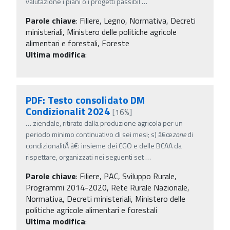
valutazione i piani o i progetti passibil
…
Parole chiave
:
Filiere, Legno, Normativa, Decreti
ministeriali, Ministero delle politiche agricole
alimentari e forestali, Foreste
Ultima modifica
:
PDF: Testo consolidato DM
Condizionalit 2024
[16%]
…
ziendale, ritirato dalla produzione agricola per un
periodo minimo continuativo di sei mesi; s) â€œ
zone
di
condizionalitÃ â€: insieme dei CGO e delle BCAA da
rispettare, organizzati nei seguenti set
…
Parole chiave
:
Filiere, PAC, Sviluppo Rurale,
Programmi 2014-2020, Rete Rurale Nazionale,
Normativa, Decreti ministeriali, Ministero delle
politiche agricole alimentari e forestali
Ultima modifica
: