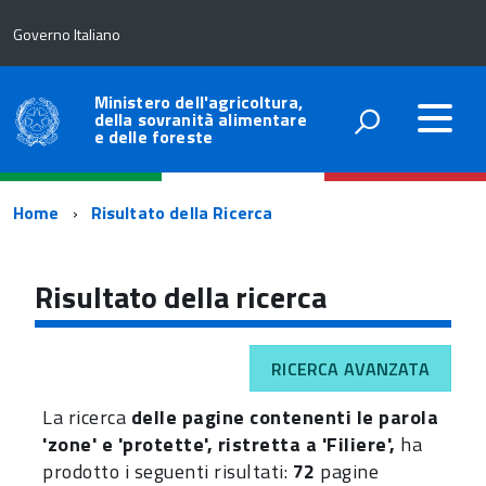
Governo Italiano
Ministero dell'agricoltura,
della sovranità alimentare
e delle foreste
Percorso
Home
Risultato della Ricerca
di
navigazione
Risultato della ricerca
RICERCA AVANZATA
La ricerca
delle pagine contenenti le parola
'zone' e 'protette', ristretta a 'Filiere',
ha
prodotto i seguenti risultati:
72
pagine