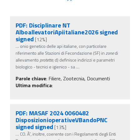
PDF: Disciplinare NT
AlboallevatoriApiitaliane2026 signed
signed
[12%]
…
onio genetico delle api italiane, con particolare
riferimento alle Stazioni di Fecondazione (SF) in
zone
di
allevamento
protette
; d) definisce indirizzi e parametri
biologico - tecnici e igienico - sa
…
Parole chiave
:
Filiere, Zootecnia, Documenti
Ultima modifica
:
PDF: MASAF 2024 0060482
DisposizionioperativeVBandoPNC
signed signed
[13%]
…
CO. Ãˆ, inoltre, coerente con i Regolamenti degli Enti