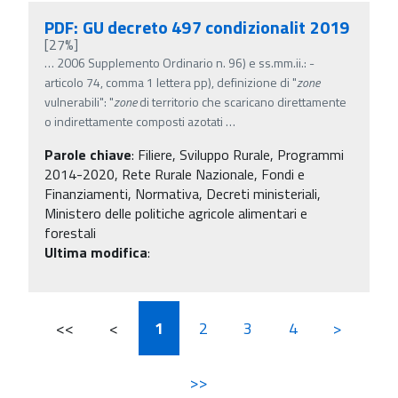
PDF: GU decreto 497 condizionalit 2019
[27%]
…
2006 Supplemento Ordinario n. 96) e ss.mm.ii.: -
articolo 74, comma 1 lettera pp), definizione di "
zone
vulnerabili": "
zone
di territorio che scaricano direttamente
o indirettamente composti azotati
…
Parole chiave
:
Filiere, Sviluppo Rurale, Programmi
2014-2020, Rete Rurale Nazionale, Fondi e
Finanziamenti, Normativa, Decreti ministeriali,
Ministero delle politiche agricole alimentari e
forestali
Ultima modifica
:
<<
<
1
2
3
4
>
>>