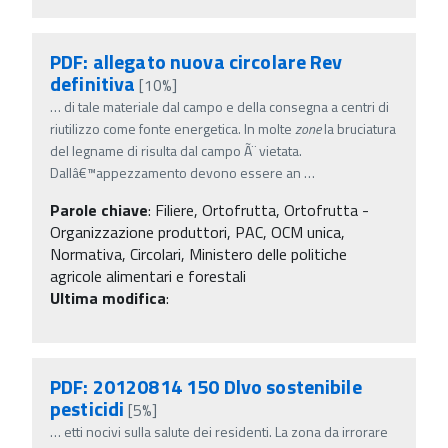
PDF: allegato nuova circolare Rev
definitiva
[10%]
…
di tale materiale dal campo e della consegna a centri di
riutilizzo come fonte energetica. In molte
zone
la bruciatura
del legname di risulta dal campo Ã¨ vietata.
Dallâ€™appezzamento devono essere an
…
Parole chiave
:
Filiere, Ortofrutta, Ortofrutta -
Organizzazione produttori, PAC, OCM unica,
Normativa, Circolari, Ministero delle politiche
agricole alimentari e forestali
Ultima modifica
:
PDF: 20120814 150 Dlvo sostenibile
pesticidi
[5%]
…
etti nocivi sulla salute dei residenti. La zona da irrorare