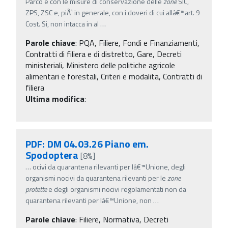
Parco e con le misure di conservazione delle
zone
SIC,
ZPS, ZSC e, piÃ¹ in generale, con i doveri di cui allâ€™art. 9
Cost. Si, non intacca in al
…
Parole chiave
:
PQA, Filiere, Fondi e Finanziamenti,
Contratti di filiera e di distretto, Gare, Decreti
ministeriali, Ministero delle politiche agricole
alimentari e forestali, Criteri e modalita, Contratti di
filiera
Ultima modifica
:
PDF: DM 04.03.26 Piano em.
Spodoptera
[8%]
…
ocivi da quarantena rilevanti per lâ€™Unione, degli
organismi nocivi da quarantena rilevanti per le
zone
protette
e degli organismi nocivi regolamentati non da
quarantena rilevanti per lâ€™Unione, non
…
Parole chiave
:
Filiere, Normativa, Decreti