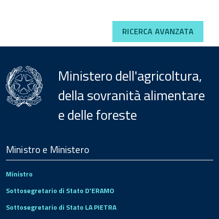
RICERCA AVANZATA
Ministero dell'agricoltura,
della sovranità alimentare
e delle foreste
Menu
Footer
Ministro e Ministero
Ministro
Sottosegretario di Stato D'ERAMO
Sottosegretario di Stato LA PIETRA