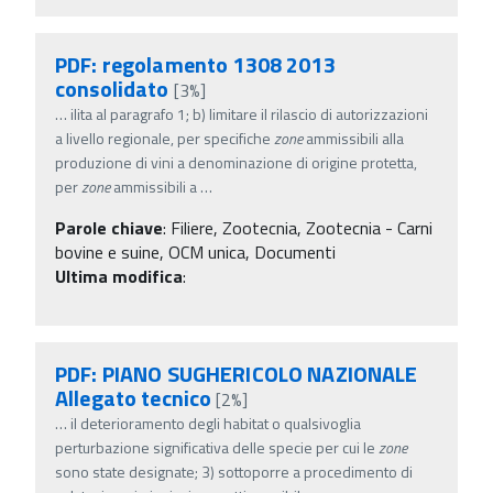
PDF: regolamento 1308 2013
consolidato
[3%]
…
ilita al paragrafo 1; b) limitare il rilascio di autorizzazioni
a livello regionale, per specifiche
zone
ammissibili alla
produzione di vini a denominazione di origine protetta,
per
zone
ammissibili a
…
Parole chiave
:
Filiere, Zootecnia, Zootecnia - Carni
bovine e suine, OCM unica, Documenti
Ultima modifica
:
PDF: PIANO SUGHERICOLO NAZIONALE
Allegato tecnico
[2%]
…
il deterioramento degli habitat o qualsivoglia
perturbazione significativa delle specie per cui le
zone
sono state designate; 3) sottoporre a procedimento di