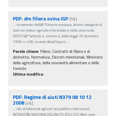
PDF: dm filiera ovina IGP
[5%]
…
ionamento dellâ€™Unione europea, alcune categorie di
aiuti nei settori agricolo e forestale e nelle
zone
rurali;
VISTO lâ€™articolo 4, comma 3, della legge 29 dicembre
1990, n. 428, recante â€œDisposi
…
Parole chiave
:
Filiere, Contratti di filiera e di
distretto, Normativa, Decreti ministeriali, Ministero
della agricoltura, della sovranità alimentare e delle
foreste
Ultima modifica
:
PDF: Regime di aiuti N379 08 10 12
2008
[4%]
…
nto di fabbricati agricoli nel pubblico interesse5
INTENSITÃ€ MASSIMA DELL'AIUTO (ESL) ZS2 Altre
zone