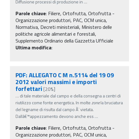
Diffusione processi di produzione in
…
Parole chiave
:
Filiere, Ortofrutta, Ortofrutta -
Organizzazione produttori, PAC, OCM unica,
Normativa, Decreti ministeriali, Ministero delle
politiche agricole alimentari e forestali,
Supplemento Ordinario della Gazzetta Ufficiale
Ultima modifica
:
PDF: ALLEGATO C M n.5114 del 19 09
2012 valori massimi e importi
forfettari
[20%]
…
di tale materiale dal campo e della consegna a centri di
riutilizzo come fonte energetica. In molte
zone
la bruciatura
del legname di risulta dal campo Ã¨ vietata.
Dallâ€™appezzamento devono anche ess
…
Parole chiave
:
Filiere, Ortofrutta, Ortofrutta -
Organizzazione produttori, PAC, OCM unica,