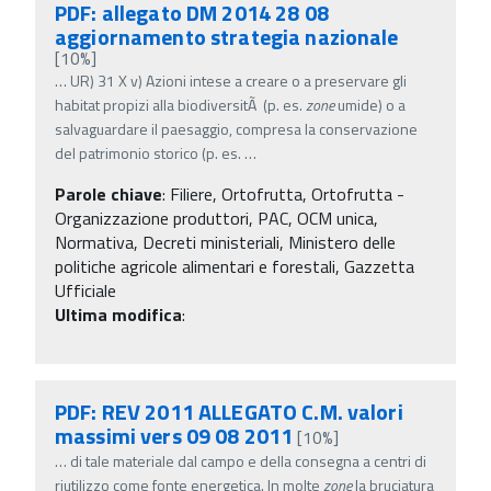
PDF: allegato DM 2014 28 08
aggiornamento strategia nazionale
[10%]
…
UR) 31 X v) Azioni intese a creare o a preservare gli
habitat propizi alla biodiversitÃ (p. es.
zone
umide) o a
salvaguardare il paesaggio, compresa la conservazione
del patrimonio storico (p. es.
…
Parole chiave
:
Filiere, Ortofrutta, Ortofrutta -
Organizzazione produttori, PAC, OCM unica,
Normativa, Decreti ministeriali, Ministero delle
politiche agricole alimentari e forestali, Gazzetta
Ufficiale
Ultima modifica
:
PDF: REV 2011 ALLEGATO C.M. valori
massimi vers 09 08 2011
[10%]
…
di tale materiale dal campo e della consegna a centri di
riutilizzo come fonte energetica. In molte
zone
la bruciatura