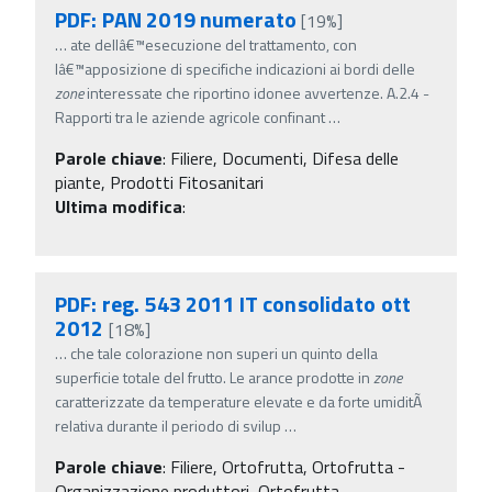
PDF: PAN 2019 numerato
[19%]
…
ate dellâ€™esecuzione del trattamento, con
lâ€™apposizione di specifiche indicazioni ai bordi delle
zone
interessate che riportino idonee avvertenze. A.2.4 -
Rapporti tra le aziende agricole confinant
…
Parole chiave
:
Filiere, Documenti, Difesa delle
piante, Prodotti Fitosanitari
Ultima modifica
:
PDF: reg. 543 2011 IT consolidato ott
2012
[18%]
…
che tale colorazione non superi un quinto della
superficie totale del frutto. Le arance prodotte in
zone
caratterizzate da temperature elevate e da forte umiditÃ
relativa durante il periodo di svilup
…
Parole chiave
:
Filiere, Ortofrutta, Ortofrutta -
Organizzazione produttori, Ortofrutta -