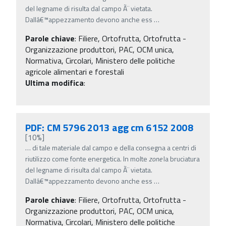
del legname di risulta dal campo Ã¨ vietata.
Dallâ€™appezzamento devono anche ess
…
Parole chiave
:
Filiere, Ortofrutta, Ortofrutta -
Organizzazione produttori, PAC, OCM unica,
Normativa, Circolari, Ministero delle politiche
agricole alimentari e forestali
Ultima modifica
:
PDF: CM 5796 2013 agg cm 6152 2008
[10%]
…
di tale materiale dal campo e della consegna a centri di
riutilizzo come fonte energetica. In molte
zone
la bruciatura
del legname di risulta dal campo Ã¨ vietata.
Dallâ€™appezzamento devono anche ess
…
Parole chiave
:
Filiere, Ortofrutta, Ortofrutta -
Organizzazione produttori, PAC, OCM unica,
Normativa, Circolari, Ministero delle politiche