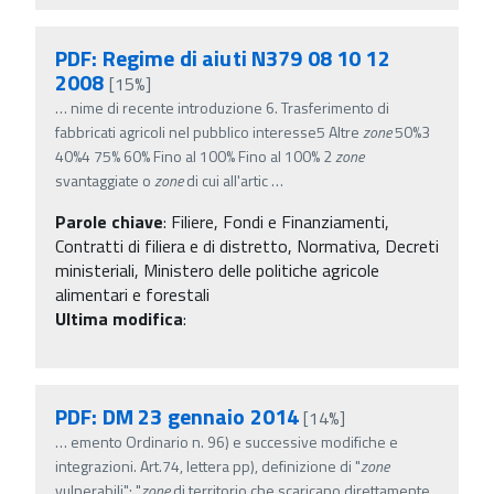
PDF: Regime di aiuti N379 08 10 12
2008
[15%]
…
nime di recente introduzione 6. Trasferimento di
fabbricati agricoli nel pubblico interesse5 Altre
zone
50%3
40%4 75% 60% Fino al 100% Fino al 100% 2
zone
svantaggiate o
zone
di cui all'artic
…
Parole chiave
:
Filiere, Fondi e Finanziamenti,
Contratti di filiera e di distretto, Normativa, Decreti
ministeriali, Ministero delle politiche agricole
alimentari e forestali
Ultima modifica
:
PDF: DM 23 gennaio 2014
[14%]
…
emento Ordinario n. 96) e successive modifiche e
integrazioni. Art.74, lettera pp), definizione di "
zone
vulnerabili": "
zone
di territorio che scaricano direttamente