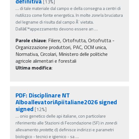
definitiva
[13%]
…
di tale materiale dal campo e della consegna a centri di
riutilizzo come fonte energetica. In molte
zone
la bruciatura
del legname di risulta dal campo Ã¨ vietata.
Dallâ€™appezzamento devono essere an
…
Parole chiave
:
Filiere, Ortofrutta, Ortofrutta -
Organizzazione produttori, PAC, OCM unica,
Normativa, Circolari, Ministero delle politiche
agricole alimentari e forestali
Ultima modifica
:
PDF: Disciplinare NT
AlboallevatoriApiitaliane2026 signed
signed
[12%]
…
onio genetico delle api italiane, con particolare
riferimento alle Stazioni di Fecondazione (SF) in
zone
di
allevamento
protette
; d) definisce indirizzi e parametri
biologico - tecnici e igienico - sa
…