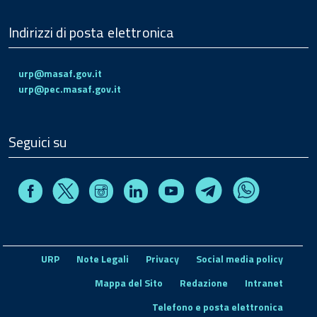
Indirizzi di posta elettronica
urp@masaf.gov.it
urp@pec.masaf.gov.it
Seguici su
Facebook
Instagram
Linkedin
Youtube
X
Telegram
Whatsapp
URP
Note Legali
Privacy
Social media policy
Mappa del Sito
Redazione
Intranet
Telefono e posta elettronica