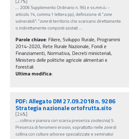
[27%]
…
2006 Supplemento Ordinario n. 96) e ss.mm.ii.: -
articolo 74, comma 1 lettera pp), definizione di "
zone
vulnerabili": "
zone
di territorio che scaricano direttamente
o indirettamente composti azotati
…
Parole chiave
:
Filiere, Sviluppo Rurale, Programmi
2014-2020, Rete Rurale Nazionale, Fondi e
Finanziamenti, Normativa, Decreti ministeriali,
Ministero delle politiche agricole alimentari e
forestali
Ultima modifica
:
PDF: Allegato DM 27.09.2018 n. 9286
Strategia nazionale ortofrutta.sito
[24%]
…
collina e pianura con scarsa presenza zootecnia) 5.
Presenza di fenomeni erosivi, soprattutto nelle
zone
di
collina con colture arboree specializzate e seminativi