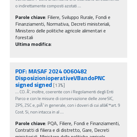
o indirettamente composti azotati
…
Parole chiave
:
Filiere, Sviluppo Rurale, Fondi e
Finanziamenti, Normativa, Decreti ministeriali,
Ministero delle politiche agricole alimentari e
forestali
Ultima modifica
:
PDF: MASAF 2024 0060482
DisposizionioperativeVBandoPNC
signed signed
[13%]
…
CO. Ãˆ, inoltre, coerente con i Regolamenti degli Enti
Parco e con le misure di conservazione delle
zone
SIC,
ZPS, ZSC e, piÃ¹ in generale, con i doveri di cui allâ€™art. 9
Cost. Si, non intacca in al
…
Parole chiave
:
PQA, Filiere, Fondi e Finanziamenti,
Contratti di filiera e di distretto, Gare, Decreti
ministeriali, Ministero delle politiche agricole