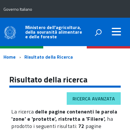
Governo Italiano
Ministero dell'agricoltura,
della sovranità alimentare
e delle foreste
Percorso
Home
Risultato della Ricerca
di
navigazione
Risultato della ricerca
RICERCA AVANZATA
La ricerca
delle pagine contenenti le parola
'zone' e 'protette', ristretta a 'Filiere',
ha
prodotto i seguenti risultati:
72
pagine