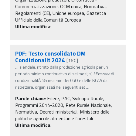
Commercializzazione, OCM unica, Normativa,
Regolamenti (CE), Unione europea, Gazzetta
Ufficiale della Comunità Europea
Ultima modifica
:
PDF: Testo consolidato DM
Condizionalit 2024
[16%]
…
ziendale, ritirato dalla produzione agricola per un
periodo minimo continuativo di sei mesi; s) â€œ
zone
di
condizionalitÃ â€: insieme dei CGO e delle BCAA da
rispettare, organizzati nei seguenti set
…
Parole chiave
:
Filiere, PAC, Sviluppo Rurale,
Programmi 2014-2020, Rete Rurale Nazionale,
Normativa, Decreti ministeriali, Ministero delle
politiche agricole alimentari e forestali
Ultima modifica
: