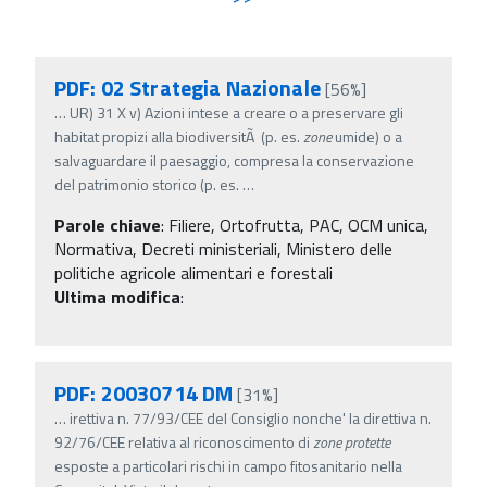
PDF: 02 Strategia Nazionale
[56%]
…
UR) 31 X v) Azioni intese a creare o a preservare gli
habitat propizi alla biodiversitÃ (p. es.
zone
umide) o a
salvaguardare il paesaggio, compresa la conservazione
del patrimonio storico (p. es.
…
Parole chiave
:
Filiere, Ortofrutta, PAC, OCM unica,
Normativa, Decreti ministeriali, Ministero delle
politiche agricole alimentari e forestali
Ultima modifica
:
PDF: 20030714 DM
[31%]
…
irettiva n. 77/93/CEE del Consiglio nonche' la direttiva n.
92/76/CEE relativa al riconoscimento di
zone
protette
esposte a particolari rischi in campo fitosanitario nella