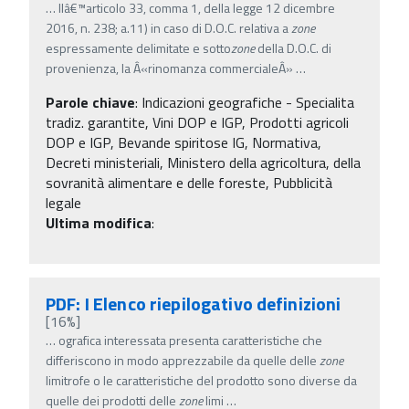
…
llâ€™articolo 33, comma 1, della legge 12 dicembre
2016, n. 238; a.11) in caso di D.O.C. relativa a
zone
espressamente delimitate e sotto
zone
della D.O.C. di
provenienza, la Â«rinomanza commercialeÂ»
…
Parole chiave
:
Indicazioni geografiche - Specialita
tradiz. garantite, Vini DOP e IGP, Prodotti agricoli
DOP e IGP, Bevande spiritose IG, Normativa,
Decreti ministeriali, Ministero della agricoltura, della
sovranità alimentare e delle foreste, Pubblicità
legale
Ultima modifica
:
PDF: I Elenco riepilogativo definizioni
[16%]
…
ografica interessata presenta caratteristiche che
differiscono in modo apprezzabile da quelle delle
zone
limitrofe o le caratteristiche del prodotto sono diverse da
quelle dei prodotti delle
zone
limi
…