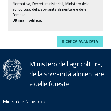
Normativa, Decreti ministeriali, Ministero della
agricoltura, della sovranità alimentare e delle
foreste
Ultima modifica
:
RICERCA AVANZATA
Ministero dell'agricoltura,
della sovranità alimentare
e delle foreste
Menu
Footer
Ministro e Ministero