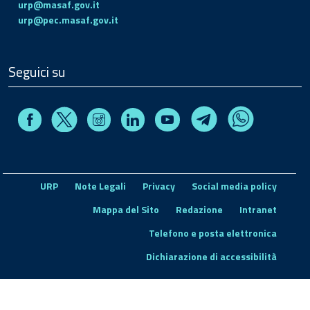
urp@masaf.gov.it
urp@pec.masaf.gov.it
Seguici su
Facebook
Instagram
Linkedin
Youtube
X
Telegram
Whatsapp
URP
Note Legali
Privacy
Social media policy
Mappa del Sito
Redazione
Intranet
Telefono e posta elettronica
Dichiarazione di accessibilità