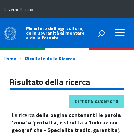
Governo Italiano
Ministero dell'agricoltura,
della sovranità alimentare
e delle foreste
Percorso
Home
Risultato della Ricerca
di
navigazione
Risultato della ricerca
RICERCA AVANZATA
La ricerca
delle pagine contenenti le parola
'zone' e 'protette', ristretta a 'Indicazioni
geografiche - Specialita tradiz. garantite',