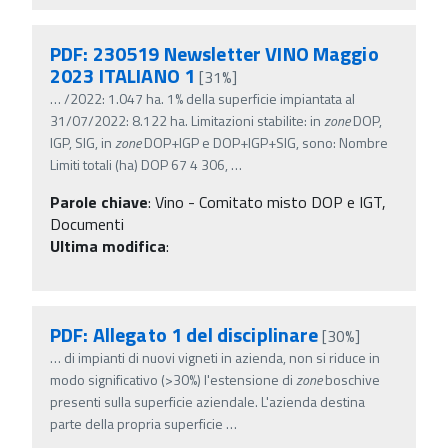
PDF: 230519 Newsletter VINO Maggio
2023 ITALIANO 1
[31%]
…
/2022: 1.047 ha. 1% della superficie impiantata al
31/07/2022: 8.122 ha. Limitazioni stabilite: in
zone
DOP,
IGP, SIG, in
zone
DOP+IGP e DOP+IGP+SIG, sono: Nombre
Limiti totali (ha) DOP 67 4 306,
…
Parole chiave
:
Vino - Comitato misto DOP e IGT,
Documenti
Ultima modifica
:
PDF: Allegato 1 del disciplinare
[30%]
…
di impianti di nuovi vigneti in azienda, non si riduce in
modo significativo (>30%) l'estensione di
zone
boschive
presenti sulla superficie aziendale. L'azienda destina
parte della propria superficie
…