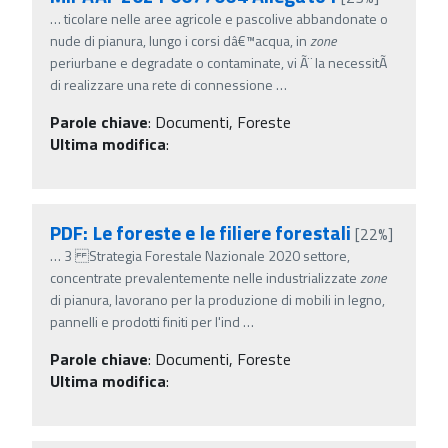
…
ticolare nelle aree agricole e pascolive abbandonate o
nude di pianura, lungo i corsi dâ€™acqua, in
zone
periurbane e degradate o contaminate, vi Ã¨ la necessitÃ
di realizzare una rete di connessione
…
Parole chiave
:
Documenti, Foreste
Ultima modifica
:
PDF: Le foreste e le filiere forestali
[22%]
…
3 Strategia Forestale Nazionale 2020 settore,
concentrate prevalentemente nelle industrializzate
zone
di pianura, lavorano per la produzione di mobili in legno,
pannelli e prodotti finiti per l'ind
…
Parole chiave
:
Documenti, Foreste
Ultima modifica
: