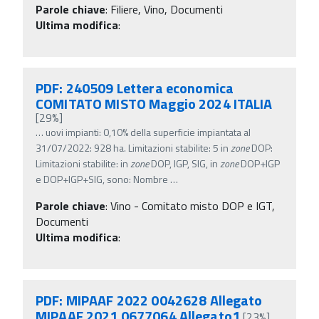
Parole chiave
:
Filiere, Vino, Documenti
Ultima modifica
:
PDF: 240509 Lettera economica
COMITATO MISTO Maggio 2024 ITALIA
[29%]
…
uovi impianti: 0,10% della superficie impiantata al
31/07/2022: 928 ha. Limitazioni stabilite: 5 in
zone
DOP:
Limitazioni stabilite: in
zone
DOP, IGP, SIG, in
zone
DOP+IGP
e DOP+IGP+SIG, sono: Nombre
…
Parole chiave
:
Vino - Comitato misto DOP e IGT,
Documenti
Ultima modifica
:
PDF: MIPAAF 2022 0042628 Allegato
MIPAAF 2021 0677064 Allegato1
[23%]