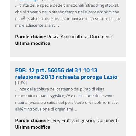
…
tratta delle specie dette transzonali (straddling stocks),
che si trovano nello stesso tempo nelle
zone
economiche
di piÃ¹ Stati o in una zona economica e in un settore di alto
mare adiacente alla st
…
Parole chiave
:
Pesca Acquacoltura, Documenti
Ultima modifica
:
PDF: 12 prt. 56056 del 31 10 13
relazione 2013 richiesta proroga Lazio
[13%]
…
nza della coltura del castagno dal punto di vista
economico e paesaggistico; â€¢ esclusione delle
zone
naturali
protette
, a causa del persistere di vincoli normativi
allâ€™introduzione di organismi
…
Parole chiave
:
Filiere, Frutta in guscio, Documenti
Ultima modifica
: