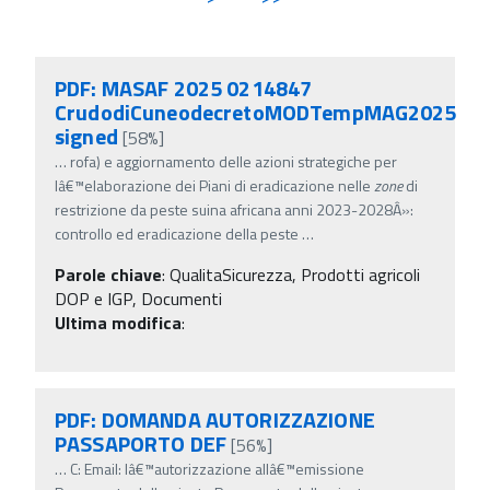
PDF: MASAF 2025 0214847
CrudodiCuneodecretoMODTempMAG2025
signed
[58%]
…
rofa) e aggiornamento delle azioni strategiche per
lâ€™elaborazione dei Piani di eradicazione nelle
zone
di
restrizione da peste suina africana anni 2023-2028Â»:
controllo ed eradicazione della peste
…
Parole chiave
:
QualitaSicurezza, Prodotti agricoli
DOP e IGP, Documenti
Ultima modifica
:
PDF: DOMANDA AUTORIZZAZIONE
PASSAPORTO DEF
[56%]
…
C: Email: lâ€™autorizzazione allâ€™emissione