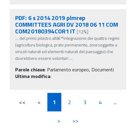
PDF: 6 s 2014 2019 plmrep
COMMITTEES AGRI DV 2018 06 11 COM
COM20180394COR1 IT
[12%]
…
del primo pilastro allâ€™integrazione dei quattro regimi
(agricoltura biologica, prato permanente,
zone
soggette a
vincoli naturali ed elementi naturali del paesaggio) che
dovrebbero essere volontari
…
Parole chiave
:
Parlamento europeo, Documenti
Ultima modifica
:
<<
<
1
2
3
4
...
>
>>