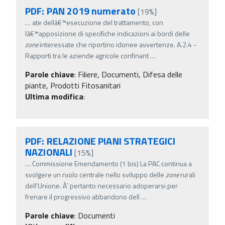
PDF: PAN 2019 numerato
[19%]
…
ate dellâ€™esecuzione del trattamento, con
lâ€™apposizione di specifiche indicazioni ai bordi delle
zone
interessate che riportino idonee avvertenze. A.2.4 -
Rapporti tra le aziende agricole confinant
…
Parole chiave
:
Filiere, Documenti, Difesa delle
piante, Prodotti Fitosanitari
Ultima modifica
:
PDF: RELAZIONE PIANI STRATEGICI
NAZIONALI
[15%]
…
Commissione Emendamento (1 bis) La PAC continua a
svolgere un ruolo centrale nello sviluppo delle
zone
rurali
dell'Unione. Ãˆ pertanto necessario adoperarsi per
frenare il progressivo abbandono dell
…
Parole chiave
:
Documenti