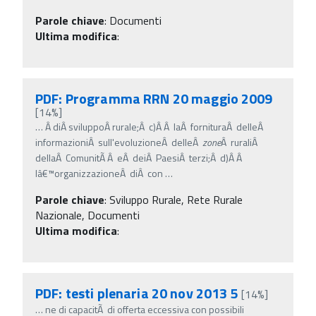
Parole chiave
:
Documenti
Ultima modifica
:
PDF: Programma RRN 20 maggio 2009
[14%]
…
Â diÂ sviluppoÂ rurale;Â c)Â Â laÂ fornituraÂ delleÂ
informazioniÂ sull'evoluzioneÂ delleÂ
zone
Â ruraliÂ
dellaÂ ComunitÃ Â eÂ deiÂ PaesiÂ terzi;Â d)Â Â
lâ€™organizzazioneÂ diÂ con
…
Parole chiave
:
Sviluppo Rurale, Rete Rurale
Nazionale, Documenti
Ultima modifica
:
PDF: testi plenaria 20 nov 2013 5
[14%]
…
ne di capacitÃ di offerta eccessiva con possibili