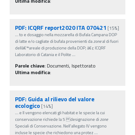
Ultima modifica
:
PDF: ICQRF report2020 ITA 070421
[15%]
…
to e dosaggio nella mozzarella di Bufala Campana DOP
di latte e/o cagliate di bufala provenienti da
zone
al di fuori
dellâ€™areale di produzione della DOP; â€¢ ICQRF
Laboratorio di Catania e il Polite
…
Parole chiave
:
Documenti, Ispettorato
Ultima modifica
:
PDF: Guida al rilievo del valore
ecologico
[14%]
…
e II vengono elencati gli habitat e le specie la cui
conservazione richiede la 5 designazione di
zone
Speciali di Conservazione. Nell'allegato IV vengono
incluse le specie che richiedono una protez
…