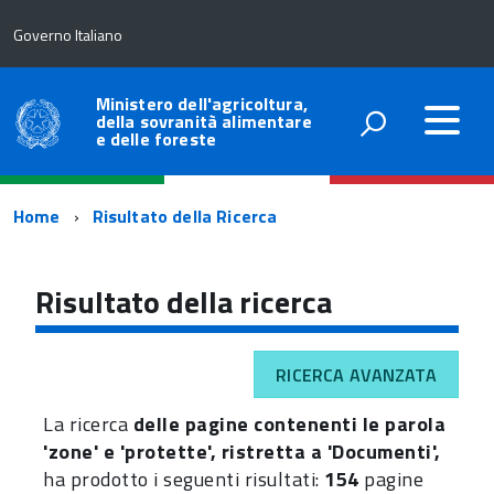
Governo Italiano
Ministero dell'agricoltura,
della sovranità alimentare
e delle foreste
Percorso
Home
Risultato della Ricerca
di
navigazione
Risultato della ricerca
RICERCA AVANZATA
La ricerca
delle pagine contenenti le parola
'zone' e 'protette', ristretta a 'Documenti',
ha prodotto i seguenti risultati:
154
pagine