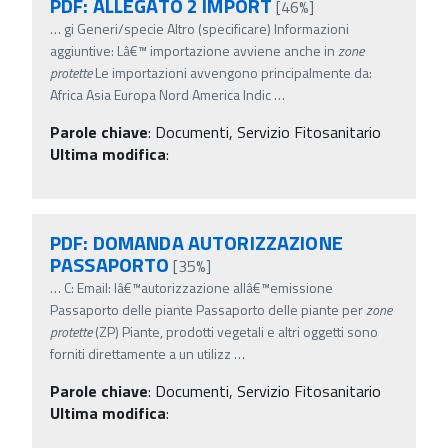
PDF: ALLEGATO 2 IMPORT
[46%]
…
gi Generi/specie Altro (specificare) Informazioni
aggiuntive: Lâ€™ importazione avviene anche in
zone
protette
Le importazioni avvengono principalmente da:
Africa Asia Europa Nord America Indic
…
Parole chiave
:
Documenti, Servizio Fitosanitario
Ultima modifica
:
PDF: DOMANDA AUTORIZZAZIONE
PASSAPORTO
[35%]
…
C: Email: lâ€™autorizzazione allâ€™emissione
Passaporto delle piante Passaporto delle piante per
zone
protette
(ZP) Piante, prodotti vegetali e altri oggetti sono
forniti direttamente a un utilizz
…
Parole chiave
:
Documenti, Servizio Fitosanitario
Ultima modifica
: