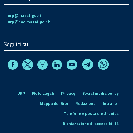
urp@masaf.gov.it
urp@pec.masaf.gov.it
Seguici su
Facebook
Instagram
Linkedin
Youtube
X
Telegram
Whatsapp
URP
Note Legali
Privacy
Social media policy
Mappa del Sito
Redazione
Intranet
Telefono e posta elettronica
Dichiarazione di accessibilità