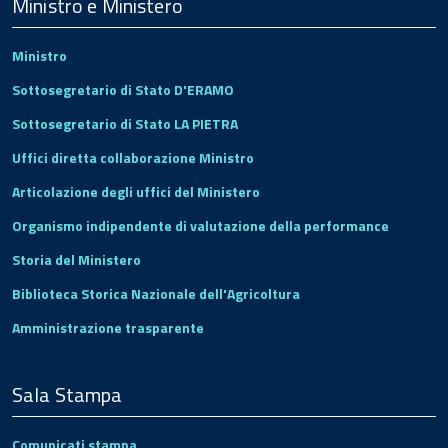
Footer
Ministro e Ministero
Ministro
Sottosegretario di Stato D'ERAMO
Sottosegretario di Stato LA PIETRA
Uffici diretta collaborazione Ministro
Articolazione degli uffici del Ministero
Organismo indipendente di valutazione della performance
Storia del Ministero
Biblioteca Storica Nazionale dell'Agricoltura
Amministrazione trasparente
Sala Stampa
Comunicati stampa