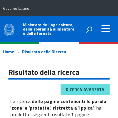
Governo Italiano
Ministero dell'agricoltura,
della sovranità alimentare
e delle foreste
Percorso
Home
Risultato della Ricerca
di
navigazione
Risultato della ricerca
RICERCA AVANZATA
La ricerca
delle pagine contenenti le parola
'zone' e 'protette', ristretta a 'Ippica',
ha
prodotto i seguenti risultati:
1
pagine