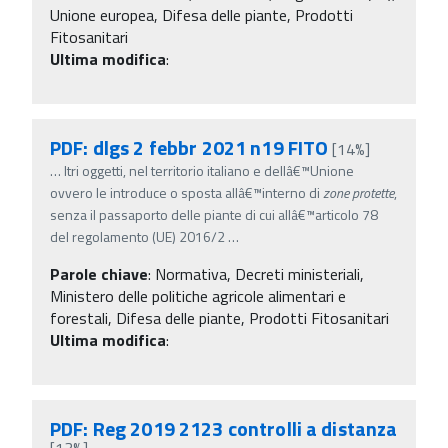
Unione europea, Difesa delle piante, Prodotti
Fitosanitari
Ultima modifica
:
PDF: dlgs 2 febbr 2021 n19 FITO
[14%]
…
ltri oggetti, nel territorio italiano e dellâ€™Unione
ovvero le introduce o sposta allâ€™interno di
zone
protette
,
senza il passaporto delle piante di cui allâ€™articolo 78
del regolamento (UE) 2016/2
…
Parole chiave
:
Normativa, Decreti ministeriali,
Ministero delle politiche agricole alimentari e
forestali, Difesa delle piante, Prodotti Fitosanitari
Ultima modifica
:
PDF: Reg 2019 2123 controlli a distanza
[13%]