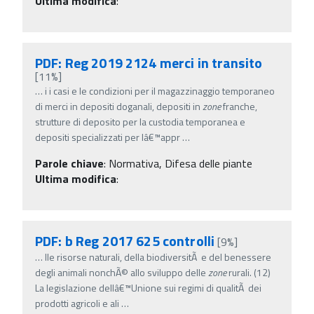
Ultima modifica
:
PDF: Reg 2019 2124 merci in transito
[11%]
…
i i casi e le condizioni per il magazzinaggio temporaneo
di merci in depositi doganali, depositi in
zone
franche,
strutture di deposito per la custodia temporanea e
depositi specializzati per lâ€™appr
…
Parole chiave
:
Normativa, Difesa delle piante
Ultima modifica
:
PDF: b Reg 2017 625 controlli
[9%]
…
lle risorse naturali, della biodiversitÃ e del benessere
degli animali nonchÃ© allo sviluppo delle
zone
rurali. (12)
La legislazione dellâ€™Unione sui regimi di qualitÃ dei
prodotti agricoli e ali
…