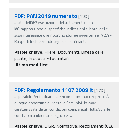
PDF: PAN 2019 numerato
[19%]
…
ate dellâ€™esecuzione del trattamento, con
lâ€™apposizione di specifiche indicazioni ai bordi delle
zone
interessate che riportino idonee avvertenze. A.2.4 -
Rapporti tra le aziende agricole confinant
…
Parole chiave
:
Filiere, Documenti, Difesa delle
piante, Prodotti Fitosanitari
Ultima modifica
:
PDF: Regolamento 1107 2009 it
[17%]
…
parabili. Per facilitare tale riconoscimento reciproco Ã¨
dunque opportuno dividere la ComunitÃ in
zone
caratterizzate da tali condizioni comparabili. TuttaÂ­ via, le
condizioni ambientali o agricole
…
Parole chiave
:
DISR, Normativa, Regolamenti (CE),