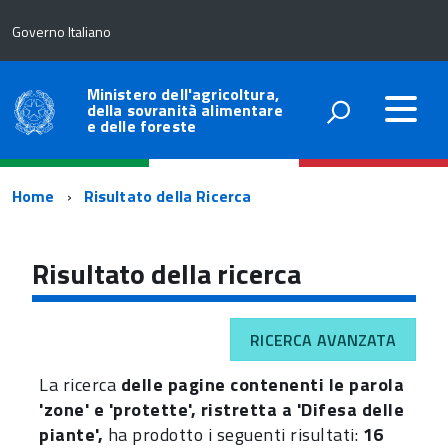
Governo Italiano
Ministero dell'agricoltura,
della sovranità alimentare
e delle foreste
Percorso
Home
Risultato della Ricerca
di
navigazione
Risultato della ricerca
RICERCA AVANZATA
La ricerca
delle pagine contenenti le parola
'zone' e 'protette', ristretta a 'Difesa delle
piante',
ha prodotto i seguenti risultati:
16