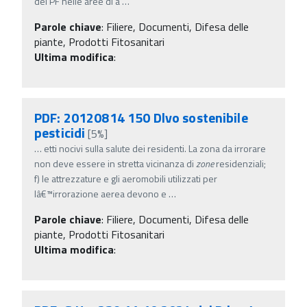
dei PF nelle aree di a
…
Parole chiave
:
Filiere, Documenti, Difesa delle
piante, Prodotti Fitosanitari
Ultima modifica
:
PDF: 20120814 150 Dlvo sostenibile
pesticidi
[5%]
…
etti nocivi sulla salute dei residenti. La zona da irrorare
non deve essere in stretta vicinanza di
zone
residenziali;
f) le attrezzature e gli aeromobili utilizzati per
lâ€™irrorazione aerea devono e
…
Parole chiave
:
Filiere, Documenti, Difesa delle
piante, Prodotti Fitosanitari
Ultima modifica
: