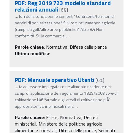
PDF: Reg 2019 723 modello standard
relazioni annuali
[6%]
…
tori della concia per le sementi* Contraenti/fornitori di
servizi di polverizzazione* Silvicoltura*
zone
non agricole
(campi da golf/altre aree pubbliche)* Altro 8.4 Non
conformitÃ Sulla commercial
…
Parole chiave
:
Normativa, Difesa delle piante
Ultima modifica
:
PDF: Manuale operativo Utenti
[6%]
…
ta ad essere impiegata come alimento ricadente nei
campi di applicazione del regolamento 1829/2003
zone
di
coltivazione Lâ€™areale o gli areali di coltivazione piÃ¹
appropriato/i vanno indicati nella
…
Parole chiave
:
Filiere, Normativa, Decreti
ministeriali, Ministero delle politiche agricole
alimentari e forestali, Difesa delle piante, Sementi