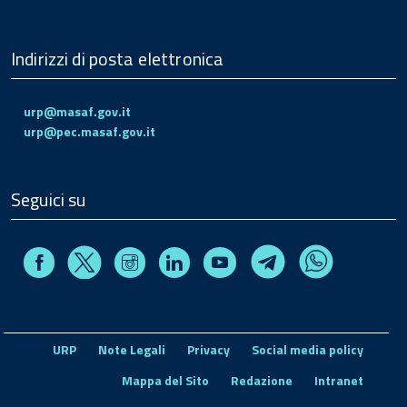
Indirizzi di posta elettronica
urp@masaf.gov.it
urp@pec.masaf.gov.it
Seguici su
Facebook
Instagram
Linkedin
Youtube
X
Telegram
Whatsapp
URP
Note Legali
Privacy
Social media policy
Mappa del Sito
Redazione
Intranet