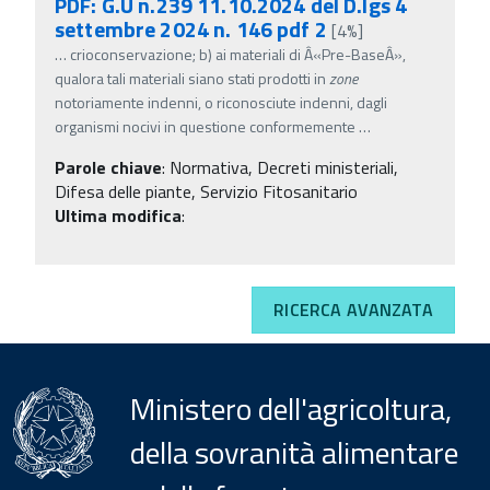
PDF: G.U n.239 11.10.2024 del D.lgs 4
settembre 2024 n. 146 pdf 2
[4%]
…
crioconservazione; b) ai materiali di Â«Pre-BaseÂ»,
qualora tali materiali siano stati prodotti in
zone
notoriamente indenni, o riconosciute indenni, dagli
organismi nocivi in questione conformemente
…
Parole chiave
:
Normativa, Decreti ministeriali,
Difesa delle piante, Servizio Fitosanitario
Ultima modifica
:
RICERCA AVANZATA
Ministero dell'agricoltura,
della sovranità alimentare