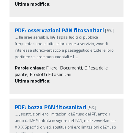
Ultima modifica
:
PDF: osservazioni PAN fitosanitari
[6%]
…
lle aree sensibili. [â€¦] spazi ludici di pubblica
frequentazione e tutte le loro aree a servizio,
zone
di
interesse storico-artistico e paesaggistico e tutte le loro
pertinenze, aree monumentali e l
…
Parole chiave
:
Filiere, Documenti, Difesa delle
piante, Prodotti Fitosanitari
Ultima modifica
:
PDF: bozza PAN fitosanitari
[5%]
…
, sostituzioni e/o limitazioni dâ€™uso dei PF, entro 1
anno dallâ€™entrata in vigore del PAN, nelle
zone
Ramsar
X X X Specifici divieti, sostituzioni e/o limitazioni dâ€™uso