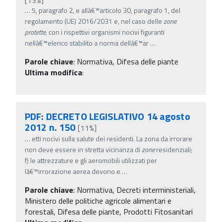
…
5, paragrafo 2, e allâ€™articolo 30, paragrafo 1, del
regolamento (UE) 2016/2031 e, nel caso delle
zone
protette
, con i rispettivi organismi nocivi figuranti
nellâ€™elenco stabilito a norma dellâ€™ar
…
Parole chiave
:
Normativa, Difesa delle piante
Ultima modifica
:
PDF: DECRETO LEGISLATIVO 14 agosto
2012 n. 150
[11%]
…
etti nocivi sulla salute dei residenti. La zona da irrorare
non deve essere in stretta vicinanza di
zone
residenziali;
f) le attrezzature e gli aeromobili utilizzati per
lâ€™irrorazione aerea devono e
…
Parole chiave
:
Normativa, Decreti interministeriali,
Ministero delle politiche agricole alimentari e
forestali, Difesa delle piante, Prodotti Fitosanitari