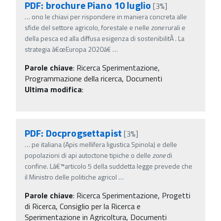
PDF: brochure Piano 10 luglio
[3%]
…
ono le chiavi per rispondere in maniera concreta alle
sfide del settore agricolo, forestale e nelle
zone
rurali e
della pesca ed alla diffusa esigenza di sostenibilitÃ . La
strategia â€œEuropa 2020â€
…
Parole chiave
:
Ricerca Sperimentazione,
Programmazione della ricerca, Documenti
Ultima modifica
:
PDF: Docprogsettapist
[3%]
…
pe italiana (Apis mellifera ligustica Spinola) e delle
popolazioni di api autoctone tipiche o delle
zone
di
confine. Lâ€™articolo 5 della suddetta legge prevede che
il Ministro delle politiche agricol
…
Parole chiave
:
Ricerca Sperimentazione, Progetti
di Ricerca, Consiglio per la Ricerca e
Sperimentazione in Agricoltura, Documenti