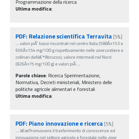
Programmazione della ricerca
Ultima modifica
:
PDF: Relazione scientifica Terravita
[5%]
…
valori piÃ¹ bassi riscontrati nel centro Italia (588Â±153 e
656Â±154 mg/100 g rispettivamente nelle
zone
costiere e
collinari dellâ€™Abruzzo), valore intermedi nel Nord
(826Â±75 mg/100 g) e valori piÃ
…
Parole chiave
:
Ricerca Sperimentazione,
Normativa, Decreti ministeriali, Ministero delle
politiche agricole alimentari e forestali
Ultima modifica
:
PDF: Piano innovazione e ricerca
[5%]
…
â€œPromuovere il trasferimento di conoscenze ed
innovazione nel settore agricolo e forestale nelle
zone