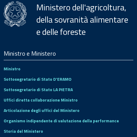
Ministero dell'agricoltura,
della sovranità alimentare
e delle foreste
Menu
Footer
Ministro e Ministero
Ministro
Sottosegretario di Stato D'ERAMO
Sottosegretario di Stato LA PIETRA
Uffici diretta collaborazione Ministro
Articolazione degli uffici del Ministero
Organismo indipendente di valutazione della performance
Storia del Ministero