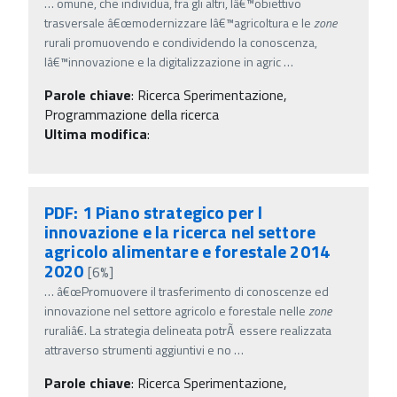
…
omune, che individua, fra gli altri, lâ€™obiettivo
trasversale â€œmodernizzare lâ€™agricoltura e le
zone
rurali promuovendo e condividendo la conoscenza,
lâ€™innovazione e la digitalizzazione in agric
…
Parole chiave
:
Ricerca Sperimentazione,
Programmazione della ricerca
Ultima modifica
:
PDF: 1 Piano strategico per l
innovazione e la ricerca nel settore
agricolo alimentare e forestale 2014
2020
[6%]
…
â€œPromuovere il trasferimento di conoscenze ed
innovazione nel settore agricolo e forestale nelle
zone
ruraliâ€. La strategia delineata potrÃ essere realizzata
attraverso strumenti aggiuntivi e no
…
Parole chiave
:
Ricerca Sperimentazione,