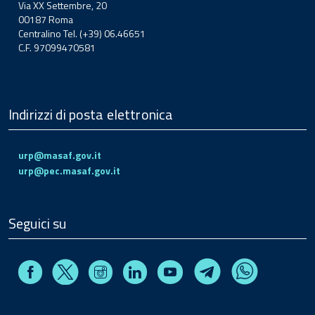
Via XX Settembre, 20
00187 Roma
Centralino Tel. (+39) 06.46651
C.F. 97099470581
Indirizzi di posta elettronica
urp@masaf.gov.it
urp@pec.masaf.gov.it
Seguici su
Facebook
Instagram
Linkedin
Youtube
X
Telegram
Whatsapp