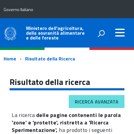
Governo Italiano
Ministero dell'agricoltura,
della sovranità alimentare
e delle foreste
Percorso
Home
Risultato della Ricerca
di
navigazione
Risultato della ricerca
RICERCA AVANZATA
La ricerca
delle pagine contenenti le parola
'zone' e 'protette', ristretta a 'Ricerca
Sperimentazione',
ha prodotto i seguenti