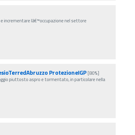
, e incrementare lâ€™occupazione nel settore
sioTerredAbruzzo ProtezioneIGP
[80%]
io piuttosto aspro e tormentato, in particolare nella