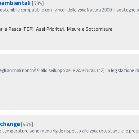
oambientali
[53%]
ostenibile compatibile con i vincoli delle
zone
Natura 2000. Il sostegno p
la Pesca (FEP), Assi Prioritari, Misure e Sottomisure
degli animali nonchÃ© allo sviluppo delle
zone
rurali. (12) La legislazione d
 change
[46%]
le temperature sono meno rigide rispetto alle
zone
circostanti e le prec