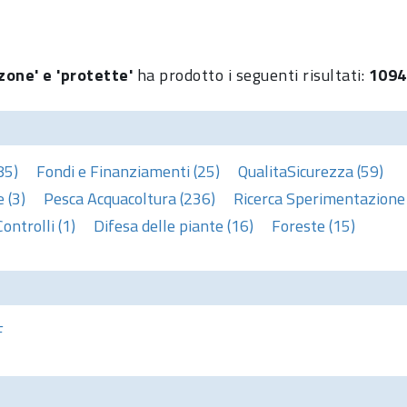
zone' e 'protette'
ha prodotto i seguenti risultati:
1094
85)
Fondi e Finanziamenti (25)
QualitaSicurezza (59)
 (3)
Pesca Acquacoltura (236)
Ricerca Sperimentazione 
Controlli (1)
Difesa delle piante (16)
Foreste (15)
F