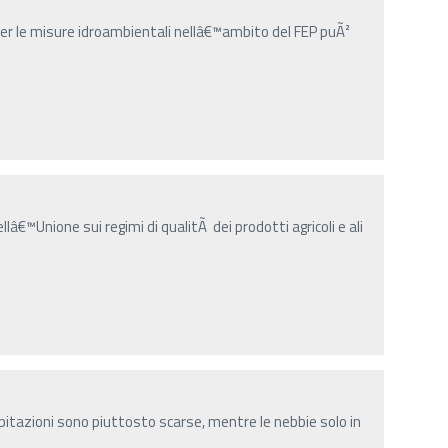
er le misure idroambientali nellâ€™ambito del FEP puÃ²
ellâ€™Unione sui regimi di qualitÃ dei prodotti agricoli e ali
ipitazioni sono piuttosto scarse, mentre le nebbie solo in