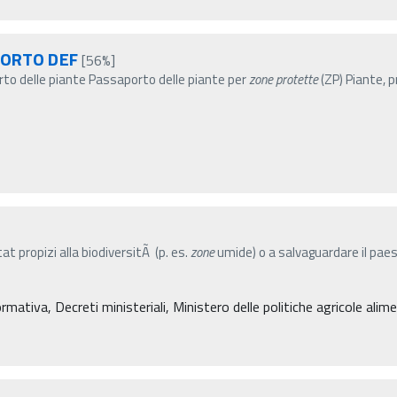
PORTO DEF
[56%]
to delle piante Passaporto delle piante per
zone
protette
(ZP) Piante, p
tat propizi alla biodiversitÃ (p. es.
zone
umide) o a salvaguardare il pae
mativa, Decreti ministeriali, Ministero delle politiche agricole alime