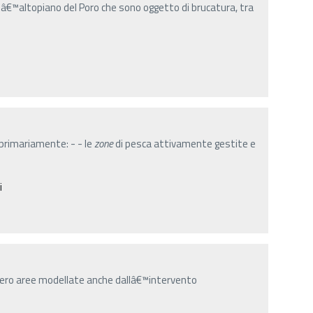
â€™altopiano del Poro che sono oggetto di brucatura, tra
 primariamente: - - le
zone
di pesca attivamente gestite e
i
vero aree modellate anche dallâ€™intervento