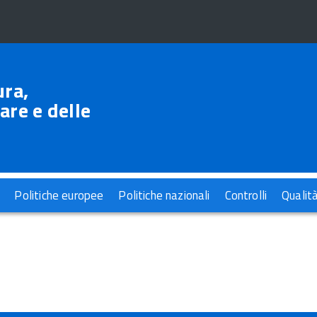
ura,
are e delle
Politiche europee
Politiche nazionali
Controlli
Qualit