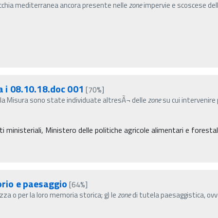
 macchia mediterranea ancora presente nelle
zone
impervie e scoscese dell
 a i 08.10.18.doc 001
[70%]
a Misura sono state individuate altresÃ¬ delle
zone
su cui intervenire
inisteriali, Ministero delle politiche agricole alimentari e forestal
torio e paesaggio
[64%]
zza o per la loro memoria storica; g) le
zone
di tutela paesaggistica, ov