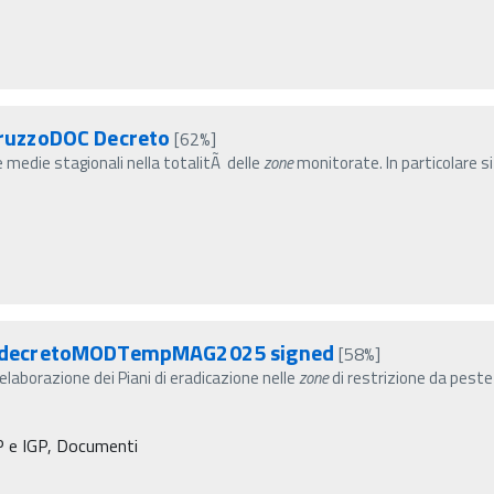
ruzzoDOC Decreto
[62%]
le medie stagionali nella totalitÃ delle
zone
monitorate. In particolare si
odecretoMODTempMAG2025 signed
[58%]
elaborazione dei Piani di eradicazione nelle
zone
di restrizione da peste
OP e IGP, Documenti