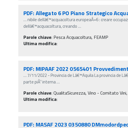
PDF: Allegato 6 PO Piano Strategico Acq
…
nibile dellâ€™acquacoltura europeaÂ»6 : creare occupazi
dellâ€™acquacoltura, creando
…
Parole chiave
:
Pesca Acquacoltura, FEAMP
Ultima modifica
:
PDF: MIPAAF 2022 0565401 Provvedimento
…
7/11/2022 - Provincia de Lâ€™Aquila La provincia de Lâ€
parte piÃ¹ interna
…
Parole chiave
:
QualitaSicurezza, Vino - Comitato Vini,
Ultima modifica
:
PDF: MASAF 2023 0350880 DMmodordpec