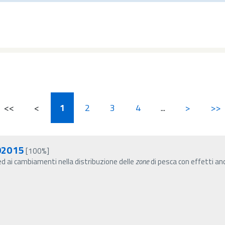
<<
<
1
2
3
4
...
>
>>
02015
[100%]
ed ai cambiamenti nella distribuzione delle
zone
di pesca con effetti anc