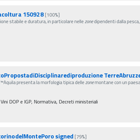
uacoltura 150928
[100%]
one stabile e duratura, in particolare nelle
zone
dipendenti dalla pesca
PropostadiDisciplinarediproduzione TerreAbruzze
™Aquila presenta la morfologia tipica delle
zone
montane con un paesagg
 Vini DOP e IGP, Normativa, Decreti ministeriali
orinodelMontePoro signed
[79%]