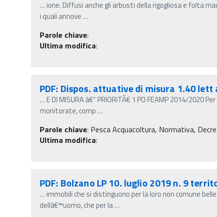
…
ione. Diffusi anche gli arbusti della rigogliosa e folta
i quali annove
…
Parole chiave
:
Ultima modifica
:
PDF: Dispos. attuative di misura 1.40 lett
…
E DI MISURA â€“ PRIORITÃ€ 1 PO FEAMP 2014/2020 Per l
monitorate, comp
…
Parole chiave
:
Pesca Acquacoltura, Normativa, Decreti m
Ultima modifica
:
PDF: Bolzano LP 10. luglio 2019 n. 9 terri
…
immobili che si distinguono per la loro non comune belle
dellâ€™uomo, che per la
…