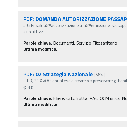
PDF: DOMANDA AUTORIZZAZIONE PASSA
…
C: Email: lâ€™autorizzazione allâ€™emissione Passapor
a un utilizz
…
Parole chiave
:
Documenti, Servizio Fitosanitario
Ultima modifica
:
PDF: 02 Strategia Nazionale
[56%]
…
UR) 31 X v) Azioni intese a creare o a preservare gli habi
(p. es.
…
Parole chiave
:
Filiere, Ortofrutta, PAC, OCM unica, Nor
Ultima modifica
: