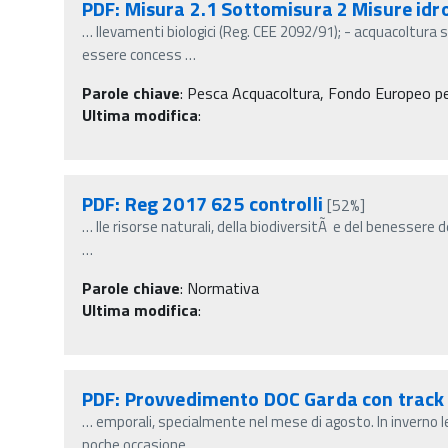
PDF: Misura 2.1 Sottomisura 2 Misure idr
…
llevamenti biologici (Reg. CEE 2092/91); - acquacoltura s
essere concess
…
Parole chiave
:
Pesca Acquacoltura, Fondo Europeo per 
Ultima modifica
:
PDF: Reg 2017 625 controlli
[52%]
…
lle risorse naturali, della biodiversitÃ e del benessere 
…
Parole chiave
:
Normativa
Ultima modifica
:
PDF: Provvedimento DOC Garda con track
…
emporali, specialmente nel mese di agosto. In inverno 
poche occasione
…