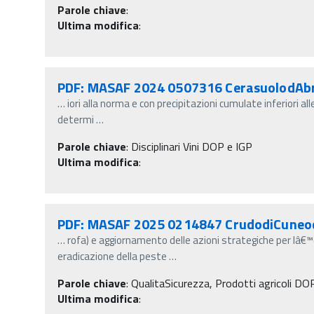
Parole chiave
:
Ultima modifica
:
PDF: MASAF 2024 0507316 CerasuolodAb
…
iori alla norma e con precipitazioni cumulate inferiori al
determi
…
Parole chiave
:
Disciplinari Vini DOP e IGP
Ultima modifica
:
PDF: MASAF 2025 0214847 CrudodiCune
…
rofa) e aggiornamento delle azioni strategiche per lâ€™
eradicazione della peste
…
Parole chiave
:
QualitaSicurezza, Prodotti agricoli D
Ultima modifica
: