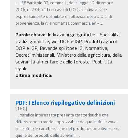
…
llâ€™articolo 33, comma 1, della legge 12 dicembre
2016, n. 238; a.11) in caso di D.O.C. relativa a
zone
espressamente delimitate e sotto
zone
della D.O.C. di
provenienza, la Â«rinomanza commercialeÂ»
…
Parole chiave
:
Indicazioni geografiche - Specialita
tradiz. garantite, Vini DOP e IGP, Prodotti agricoli
DOP e IGP, Bevande spiritose IG, Normativa,
Decreti ministeriali, Ministero della agricoltura, della
sovranità alimentare e delle foreste, Pubblicità
legale
Ultima modifica
:
PDF: I Elenco riepilogativo definizioni
[16%]
…
ografica interessata presenta caratteristiche che
differiscono in modo apprezzabile da quelle delle
zone
limitrofe o le caratteristiche del prodotto sono diverse da
quelle dei prodotti delle
zone
limi
…