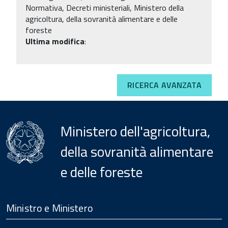
Normativa, Decreti ministeriali, Ministero della
agricoltura, della sovranità alimentare e delle
foreste
Ultima modifica
:
RICERCA AVANZATA
Ministero dell'agricoltura,
della sovranità alimentare
e delle foreste
Menu
Footer
Ministro e Ministero