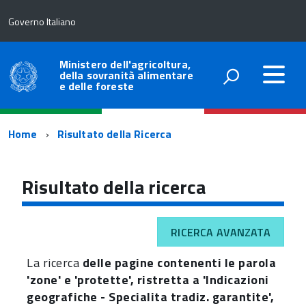
Governo Italiano
Ministero dell'agricoltura,
della sovranità alimentare
e delle foreste
Percorso
Home
Risultato della Ricerca
di
navigazione
Risultato della ricerca
RICERCA AVANZATA
La ricerca
delle pagine contenenti le parola
'zone' e 'protette', ristretta a 'Indicazioni
geografiche - Specialita tradiz. garantite',