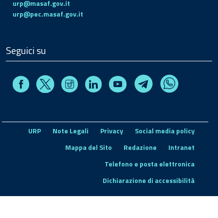
urp@masaf.gov.it
urp@pec.masaf.gov.it
Seguici su
Facebook
Instagram
Linkedin
Youtube
X
Telegram
Whatsapp
URP
Note Legali
Privacy
Social media policy
Mappa del Sito
Redazione
Intranet
Telefono e posta elettronica
Dichiarazione di accessibilità