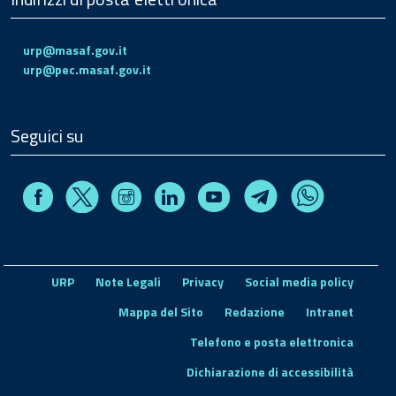
urp@masaf.gov.it
urp@pec.masaf.gov.it
Seguici su
Facebook
Instagram
Linkedin
Youtube
X
Telegram
Whatsapp
URP
Note Legali
Privacy
Social media policy
Mappa del Sito
Redazione
Intranet
Telefono e posta elettronica
Dichiarazione di accessibilità