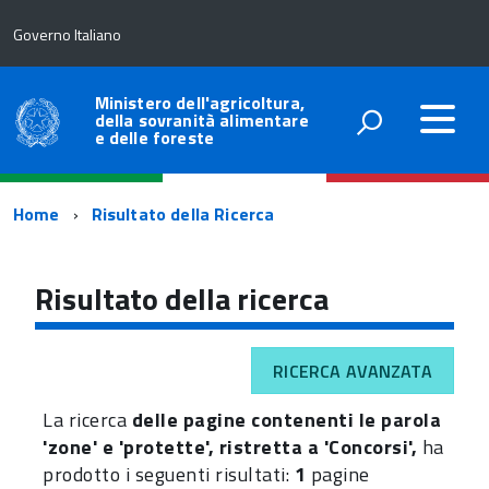
Governo Italiano
Ministero dell'agricoltura,
della sovranità alimentare
e delle foreste
Percorso
Home
Risultato della Ricerca
di
navigazione
Risultato della ricerca
RICERCA AVANZATA
La ricerca
delle pagine contenenti le parola
'zone' e 'protette', ristretta a 'Concorsi',
ha
prodotto i seguenti risultati:
1
pagine