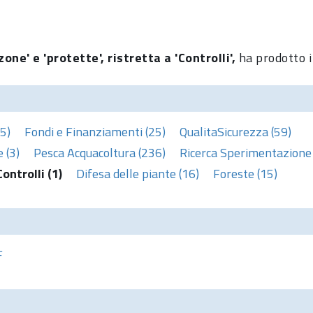
one' e 'protette', ristretta a 'Controlli',
ha prodotto i
5)
Fondi e Finanziamenti (25)
QualitaSicurezza (59)
 (3)
Pesca Acquacoltura (236)
Ricerca Sperimentazione 
Controlli (1)
Difesa delle piante (16)
Foreste (15)
F