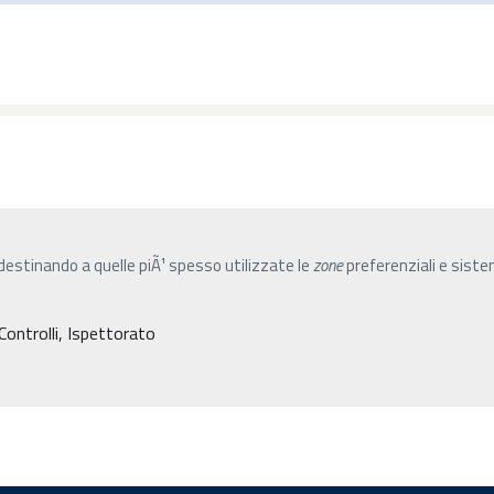
destinando a quelle piÃ¹ spesso utilizzate le
zone
preferenziali e siste
Controlli, Ispettorato