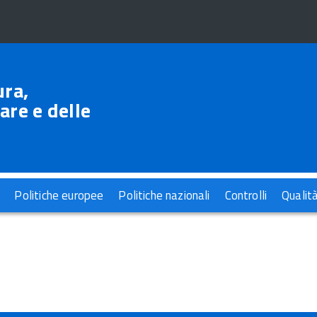
ura,
are e delle
Politiche europee
Politiche nazionali
Controlli
Qualit