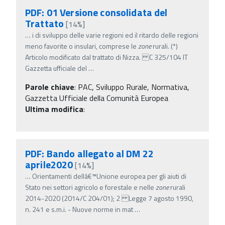
PDF: 01 Versione consolidata del
Trattato
[14%]
…
i di sviluppo delle varie regioni ed il ritardo delle regioni
meno favorite o insulari, comprese le
zone
rurali. (*)
Articolo modificato dal trattato di Nizza. C 325/104 IT
Gazzetta ufficiale del
…
Parole chiave
:
PAC, Sviluppo Rurale, Normativa,
Gazzetta Ufficiale della Comunità Europea
Ultima modifica
:
PDF: Bando allegato al DM 22
aprile2020
[14%]
…
Orientamenti dellâ€™Unione europea per gli aiuti di
Stato nei settori agricolo e forestale e nelle
zone
rurali
2014-2020 (2014/C 204/01); 2 Legge 7 agosto 1990,
n. 241 e s.m.i. - Nuove norme in mat
…