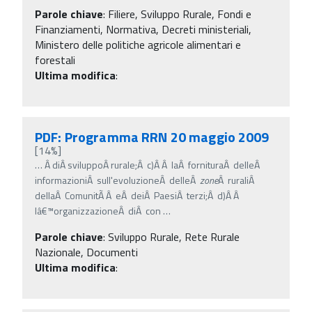
Parole chiave
:
Filiere, Sviluppo Rurale, Fondi e
Finanziamenti, Normativa, Decreti ministeriali,
Ministero delle politiche agricole alimentari e
forestali
Ultima modifica
:
PDF: Programma RRN 20 maggio 2009
[14%]
…
Â diÂ sviluppoÂ rurale;Â c)Â Â laÂ fornituraÂ delleÂ
informazioniÂ sull'evoluzioneÂ delleÂ
zone
Â ruraliÂ
dellaÂ ComunitÃ Â eÂ deiÂ PaesiÂ terzi;Â d)Â Â
lâ€™organizzazioneÂ diÂ con
…
Parole chiave
:
Sviluppo Rurale, Rete Rurale
Nazionale, Documenti
Ultima modifica
: