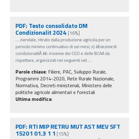
PDF: Testo consolidato DM
Condizionalit 2024
[16%]
…
ziendale, ritirato dalla produzione agricola per un
periodo minimo continuativo di sei mesi; s) â€œ
zone
di
condizionalitÃ â€: insieme dei CGO e delle BCAA da
rispettare, organizzati nei seguenti set
…
Parole chiave
:
Filiere, PAC, Sviluppo Rurale,
Programmi 2014-2020, Rete Rurale Nazionale,
Normativa, Decreti ministeriali, Ministero delle
politiche agricole alimentari e forestali
Ultima modifica
:
PDF: RTI MIP RETRU MUT AST MEV SFT
15201 01.3 1 1
[15%]