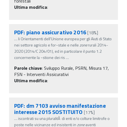
forestali
Ultima modifica
:
PDF: piano assicurativo 2016
[18%]
…
li Orientamenti dell'Unione europea per gli Aiuti di Stato
nei settore agricolo e for~stale e nelle
zone
rurali 2014-
2020 (2014/C 204/01), ed in particolare il punto 1.2
concernente la ~stione dei ris
…
Parole chiave
:
Sviluppo Rurale, PSRN, Misura 17,
FSN - Interventi Assicurativi
Ultima modifica
:
PDF: dm 7103 avviso manifestazione
interesse 2015 SOSTITUITO
[17%]
…
iscontrati su una pluralitÃ di enti e/o colture limitrofe o
poste nelle vicinanze ed insistenti in
zone
aventi