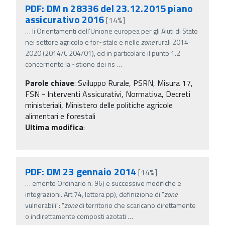
PDF: DM n 28336 del 23.12.2015 piano
assicurativo 2016
[14%]
…
li Orientamenti dell'Unione europea per gli Aiuti di Stato
nei settore agricolo e for~stale e nelle
zone
rurali 2014-
2020 (2014/C 204/01), ed in particolare il punto 1.2
concernente la ~stione dei ris
…
Parole chiave
:
Sviluppo Rurale, PSRN, Misura 17,
FSN - Interventi Assicurativi, Normativa, Decreti
ministeriali, Ministero delle politiche agricole
alimentari e forestali
Ultima modifica
:
PDF: DM 23 gennaio 2014
[14%]
…
emento Ordinario n. 96) e successive modifiche e
integrazioni. Art.74, lettera pp), definizione di "
zone
vulnerabili": "
zone
di territorio che scaricano direttamente
o indirettamente composti azotati
…