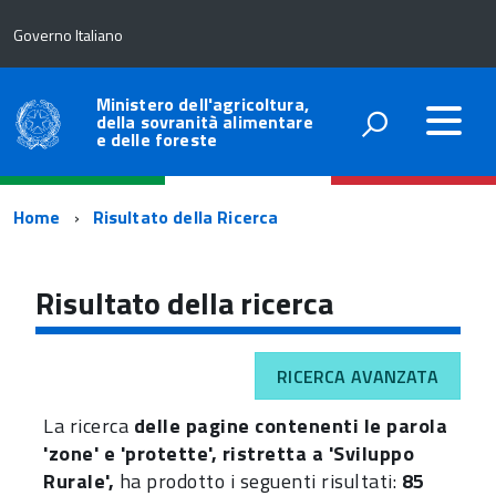
Governo Italiano
Ministero dell'agricoltura,
della sovranità alimentare
e delle foreste
Percorso
Home
Risultato della Ricerca
di
navigazione
Risultato della ricerca
RICERCA AVANZATA
La ricerca
delle pagine contenenti le parola
'zone' e 'protette', ristretta a 'Sviluppo
Rurale',
ha prodotto i seguenti risultati:
85