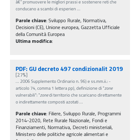
â€” promuovere le migliori prassi e sostenere reti che
conducano a scambi di esperien
…
Parole chiave
:
Sviluppo Rurale, Normativa,
Decisioni (CE), Unione europea, Gazzetta Ufficiale
della Comunità Europea
Ultima modifica
:
PDF: GU decreto 497 condizionalit 2019
[27%]
…
2006 Supplemento Ordinario n. 96) e ss.mm.ii.: -
articolo 74, comma 1 lettera pp), definizione di "
zone
vulnerabili": "
zone
di territorio che scaricano direttamente
o indirettamente composti azotati
…
Parole chiave
:
Filiere, Sviluppo Rurale, Programmi
2014-2020, Rete Rurale Nazionale, Fondi e
Finanziamenti, Normativa, Decreti ministeriali,
Ministero delle politiche agricole alimentari e