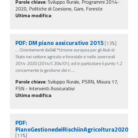
Parole chiave
:
Sviluppo Rurale, Programmi 2014-
2020, Politiche di Coesione, Gare, Foreste
Ultima modifica
:
PDF: DM piano assicurativo 2015
[13%]
…
Orientamenti dellâ€™Unione europea per gli Aiuti di
Stato nei settore agricolo e forestale e nelle
zone
rurali
2014-2020 (2014/C 204/01), ed in particolare il punto 1.2
concernente la gestione dei ri
…
Parole chiave
:
Sviluppo Rurale, PSRN, Misura 17,
FSN - Interventi Assicurativi
Ultima modifica
:
PDF:
PianoGestionedeiRischiinAgricoltura2020
[11%]