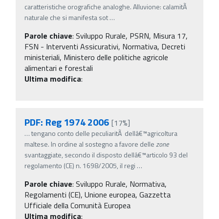
caratteristiche orografiche analoghe. Alluvione: calamitÃ
naturale che si manifesta sot
…
Parole chiave
:
Sviluppo Rurale, PSRN, Misura 17,
FSN - Interventi Assicurativi, Normativa, Decreti
ministeriali, Ministero delle politiche agricole
alimentari e forestali
Ultima modifica
:
PDF: Reg 1974 2006
[17%]
…
tengano conto delle peculiaritÃ dellâ€™agricoltura
maltese. In ordine al sostegno a favore delle
zone
svantaggiate, secondo il disposto dellâ€™articolo 93 del
regolamento (CE) n. 1698/2005, il regi
…
Parole chiave
:
Sviluppo Rurale, Normativa,
Regolamenti (CE), Unione europea, Gazzetta
Ufficiale della Comunità Europea
Ultima modifica
: