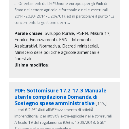
…
Orientamenti dellâ€™Unione europea per gli Aiuti di
Stato nel settore agricolo e forestale e nelle
zone
rurali
2014-2020 (2014/C 204/01), ed in particolare il punto 1.2
concernente la gestione dei ri
…
Parole chiave
:
Sviluppo Rurale, PSRN, Misura 17,
Fondi e Finanziamenti, FSN - Interventi
Assicurativi, Normativa, Decreti ministeriali,
Ministero delle politiche agricole alimentari e
forestali
Ultima modifica
:
PDF: Sottomisure 17.2 17.3 Manuale
utente compilazione Domanda di
Sostegno spese amministrative
[11%]
…
tori 6.2 â€“ Aiuti allâ€™avviamento di attivitÃ
imprenditoriali per attivitÃ extra-agricole nelle
zone
rurali
Articolo 19 del regolamento (UE) n. 1305/2013. 6 â€“
Sviluppo delle aziende agricole e
…