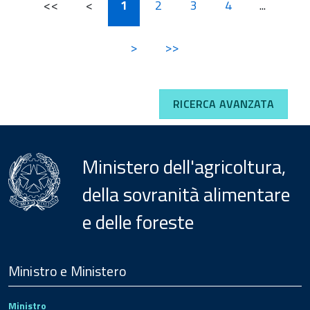
<<
<
1
2
3
4
...
>
>>
RICERCA AVANZATA
Ministero dell'agricoltura,
della sovranità alimentare
e delle foreste
Menu
Footer
Ministro e Ministero
Ministro