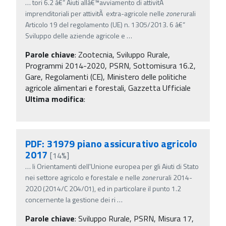
…
tori 6.2 â€“ Aiuti allâ€™avviamento di attivitÃ
imprenditoriali per attivitÃ extra-agricole nelle
zone
rurali
Articolo 19 del regolamento (UE) n. 1305/2013. 6 â€“
Sviluppo delle aziende agricole e
…
Parole chiave
:
Zootecnia, Sviluppo Rurale,
Programmi 2014-2020, PSRN, Sottomisura 16.2,
Gare, Regolamenti (CE), Ministero delle politiche
agricole alimentari e forestali, Gazzetta Ufficiale
Ultima modifica
:
PDF: 31979 piano assicurativo agricolo
2017
[14%]
…
li Orientamenti dell'Unione europea per gli Aiuti di Stato
nei settore agricolo e forestale e nelle
zone
rurali 2014-
2020 (2014/C 204/01), ed in particolare il punto 1.2
concernente la gestione dei ri
…
Parole chiave
:
Sviluppo Rurale, PSRN, Misura 17,