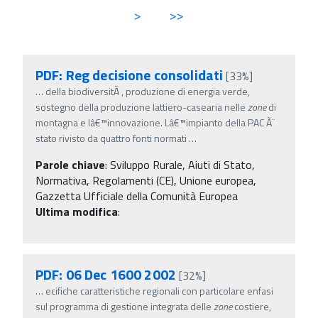
>
>>
PDF: Reg decisione consolidati
[33%]
…
della biodiversitÃ , produzione di energia verde,
sostegno della produzione lattiero-casearia nelle
zone
di
montagna e lâ€™innovazione. Lâ€™impianto della PAC Ã¨
stato rivisto da quattro fonti normati
…
Parole chiave
:
Sviluppo Rurale, Aiuti di Stato,
Normativa, Regolamenti (CE), Unione europea,
Gazzetta Ufficiale della Comunità Europea
Ultima modifica
:
PDF: 06 Dec 1600 2002
[32%]
…
ecifiche caratteristiche regionali con particolare enfasi
sul programma di gestione integrata delle
zone
costiere,