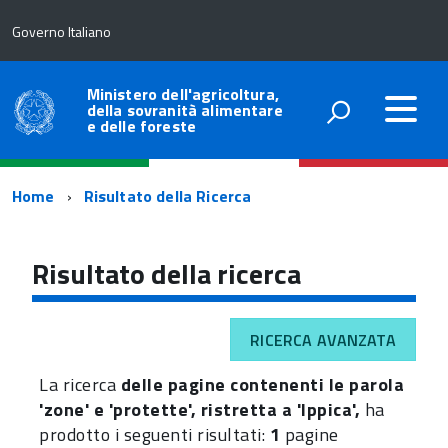
Governo Italiano
Ministero dell'agricoltura,
della sovranità alimentare
e delle foreste
Percorso
Home
Risultato della Ricerca
di
navigazione
Risultato della ricerca
RICERCA AVANZATA
La ricerca
delle pagine contenenti le parola
'zone' e 'protette', ristretta a 'Ippica',
ha
prodotto i seguenti risultati:
1
pagine