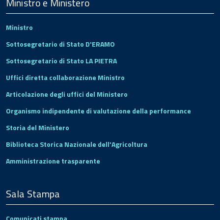
Footer
Ministro e Ministero
Ministro
Sottosegretario di Stato D'ERAMO
Sottosegretario di Stato LA PIETRA
Uffici diretta collaborazione Ministro
Articolazione degli uffici del Ministero
Organismo indipendente di valutazione della performance
Storia del Ministero
Biblioteca Storica Nazionale dell'Agricoltura
Amministrazione trasparente
Sala Stampa
Comunicati stampa