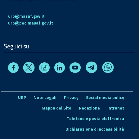
urp@masaf.gov.it
urp@pec.masaf.gov.it
Seguici su
Facebook
Instagram
Linkedin
Youtube
X
Telegram
Whatsapp
URP
Note Legali
Privacy
Social media policy
Mappa del Sito
Redazione
Intranet
Telefono e posta elettronica
Dichiarazione di accessibilità