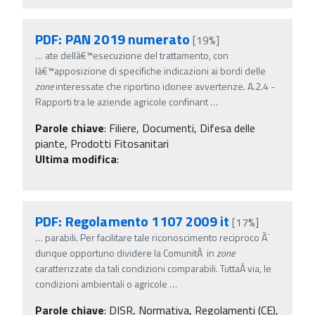
PDF: PAN 2019 numerato
[19%]
…
ate dellâ€™esecuzione del trattamento, con
lâ€™apposizione di specifiche indicazioni ai bordi delle
zone
interessate che riportino idonee avvertenze. A.2.4 -
Rapporti tra le aziende agricole confinant
…
Parole chiave
:
Filiere, Documenti, Difesa delle
piante, Prodotti Fitosanitari
Ultima modifica
:
PDF: Regolamento 1107 2009 it
[17%]
…
parabili. Per facilitare tale riconoscimento reciproco Ã¨
dunque opportuno dividere la ComunitÃ in
zone
caratterizzate da tali condizioni comparabili. TuttaÂ­ via, le
condizioni ambientali o agricole
…
Parole chiave
:
DISR, Normativa, Regolamenti (CE),