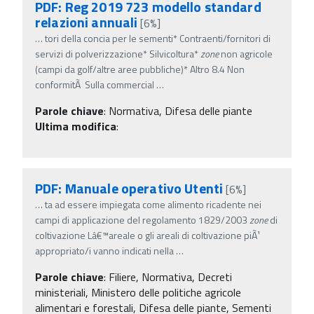
PDF: Reg 2019 723 modello standard
relazioni annuali
[6%]
…
tori della concia per le sementi* Contraenti/fornitori di
servizi di polverizzazione* Silvicoltura*
zone
non agricole
(campi da golf/altre aree pubbliche)* Altro 8.4 Non
conformitÃ Sulla commercial
…
Parole chiave
:
Normativa, Difesa delle piante
Ultima modifica
:
PDF: Manuale operativo Utenti
[6%]
…
ta ad essere impiegata come alimento ricadente nei
campi di applicazione del regolamento 1829/2003
zone
di
coltivazione Lâ€™areale o gli areali di coltivazione piÃ¹
appropriato/i vanno indicati nella
…
Parole chiave
:
Filiere, Normativa, Decreti
ministeriali, Ministero delle politiche agricole
alimentari e forestali, Difesa delle piante, Sementi