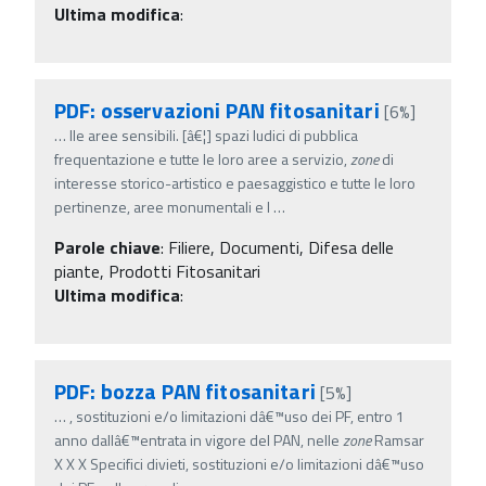
Ultima modifica
:
PDF: osservazioni PAN fitosanitari
[6%]
…
lle aree sensibili. [â€¦] spazi ludici di pubblica
frequentazione e tutte le loro aree a servizio,
zone
di
interesse storico-artistico e paesaggistico e tutte le loro
pertinenze, aree monumentali e l
…
Parole chiave
:
Filiere, Documenti, Difesa delle
piante, Prodotti Fitosanitari
Ultima modifica
:
PDF: bozza PAN fitosanitari
[5%]
…
, sostituzioni e/o limitazioni dâ€™uso dei PF, entro 1
anno dallâ€™entrata in vigore del PAN, nelle
zone
Ramsar
X X X Specifici divieti, sostituzioni e/o limitazioni dâ€™uso