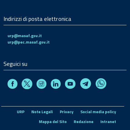
Indirizzi di posta elettronica
urp@masaf.gov.it
urp@pec.masaf.gov.it
Seguici su
Facebook
Instagram
Linkedin
Youtube
X
Telegram
Whatsapp
URP
Note Legali
Privacy
Social media policy
Mappa del Sito
Redazione
Intranet