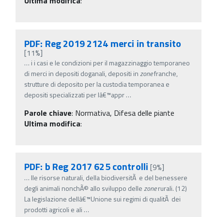
Ultima modifica
:
PDF: Reg 2019 2124 merci in transito
[11%]
…
i i casi e le condizioni per il magazzinaggio temporaneo
di merci in depositi doganali, depositi in
zone
franche,
strutture di deposito per la custodia temporanea e
depositi specializzati per lâ€™appr
…
Parole chiave
:
Normativa, Difesa delle piante
Ultima modifica
:
PDF: b Reg 2017 625 controlli
[9%]
…
lle risorse naturali, della biodiversitÃ e del benessere
degli animali nonchÃ© allo sviluppo delle
zone
rurali. (12)
La legislazione dellâ€™Unione sui regimi di qualitÃ dei
prodotti agricoli e ali
…