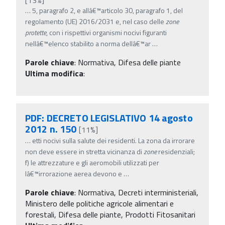
…
5, paragrafo 2, e allâ€™articolo 30, paragrafo 1, del
regolamento (UE) 2016/2031 e, nel caso delle
zone
protette
, con i rispettivi organismi nocivi figuranti
nellâ€™elenco stabilito a norma dellâ€™ar
…
Parole chiave
:
Normativa, Difesa delle piante
Ultima modifica
:
PDF: DECRETO LEGISLATIVO 14 agosto
2012 n. 150
[11%]
…
etti nocivi sulla salute dei residenti. La zona da irrorare
non deve essere in stretta vicinanza di
zone
residenziali;
f) le attrezzature e gli aeromobili utilizzati per
lâ€™irrorazione aerea devono e
…
Parole chiave
:
Normativa, Decreti interministeriali,
Ministero delle politiche agricole alimentari e
forestali, Difesa delle piante, Prodotti Fitosanitari