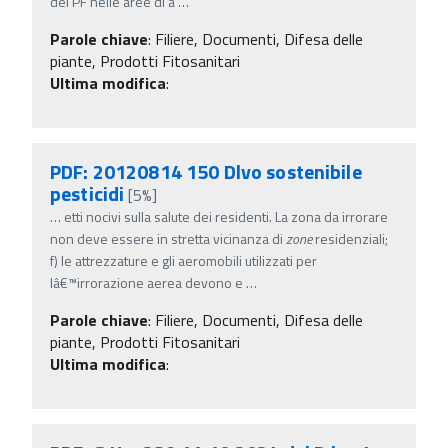
dei PF nelle aree di a
…
Parole chiave
:
Filiere, Documenti, Difesa delle
piante, Prodotti Fitosanitari
Ultima modifica
:
PDF: 20120814 150 Dlvo sostenibile
pesticidi
[5%]
…
etti nocivi sulla salute dei residenti. La zona da irrorare
non deve essere in stretta vicinanza di
zone
residenziali;
f) le attrezzature e gli aeromobili utilizzati per
lâ€™irrorazione aerea devono e
…
Parole chiave
:
Filiere, Documenti, Difesa delle
piante, Prodotti Fitosanitari
Ultima modifica
: