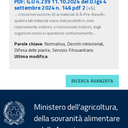
PDF: G.U n.239 11.10.2024 del D.lgs 4
settembre 2024 n. 146 pdf 2
[4%]
…
crioconservazione; b) ai materiali di Â«Pre-BaseÂ»,
qualora tali materiali siano stati prodotti in
zone
notoriamente indenni, o riconosciute indenni, dagli
organismi nocivi in questione conformemente
…
Parole chiave
:
Normativa, Decreti ministeriali,
Difesa delle piante, Servizio Fitosanitario
Ultima modifica
:
RICERCA AVANZATA
Ministero dell'agricoltura,
della sovranità alimentare