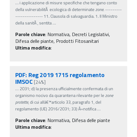
…
i applicazione di misure specifiche che tengano conto
della vulnerabilitÃ ecologica di determinate
zone
. ---------
--------------- 11. Clausola di salvaguardia. 1. Il Ministro
della sanitÃ , sentita
…
Parole chiave
:
Normativa, Decreti Legislativi,
Difesa delle piante, Prodotti Fitosanitari
Ultima modifica
:
PDF: Reg 2019 1715 regolamento
IMSOC
[24%]
…
2031; d) la presenza ufficialmente confermata di un
organismo nocivo da quarantena rilevante per le
zone
protette
, di cui allâ€™articolo 33, paragrafo 1, del
regolamento (UE) 2016/2031; 33) Â«notifica
…
Parole chiave
:
Normativa, Difesa delle piante
Ultima modifica
: