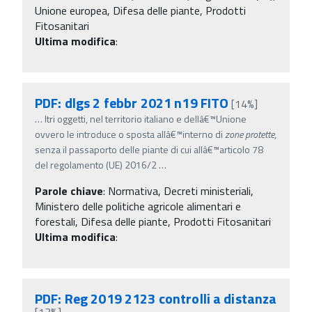
Unione europea, Difesa delle piante, Prodotti
Fitosanitari
Ultima modifica
:
PDF: dlgs 2 febbr 2021 n19 FITO
[14%]
…
ltri oggetti, nel territorio italiano e dellâ€™Unione
ovvero le introduce o sposta allâ€™interno di
zone
protette
,
senza il passaporto delle piante di cui allâ€™articolo 78
del regolamento (UE) 2016/2
…
Parole chiave
:
Normativa, Decreti ministeriali,
Ministero delle politiche agricole alimentari e
forestali, Difesa delle piante, Prodotti Fitosanitari
Ultima modifica
:
PDF: Reg 2019 2123 controlli a distanza
[13%]