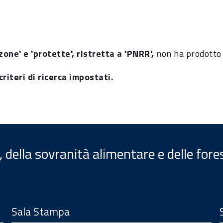
zone' e 'protette', ristretta a 'PNRR',
non ha prodotto 
riteri di ricerca impostati.
, della sovranità alimentare e delle fore
Sala Stampa