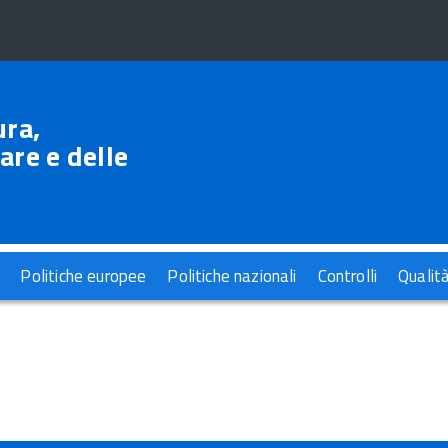
ura,
are e delle
Politiche europee
Politiche nazionali
Controlli
Qualit