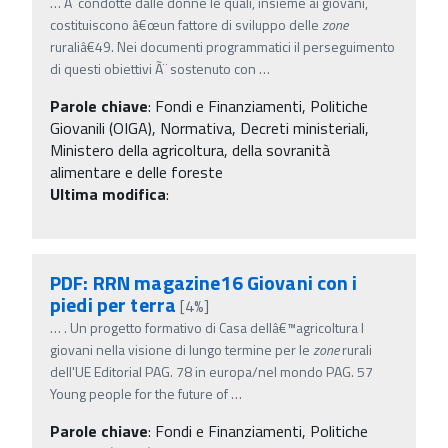
…
Ã condotte dalle donne le quali, insieme ai giovani,
costituiscono â€œun fattore di sviluppo delle
zone
ruraliâ€49. Nei documenti programmatici il perseguimento
di questi obiettivi Ã¨ sostenuto con
…
Parole chiave
:
Fondi e Finanziamenti, Politiche
Giovanili (OIGA), Normativa, Decreti ministeriali,
Ministero della agricoltura, della sovranità
alimentare e delle foreste
Ultima modifica
:
PDF: RRN magazine16 Giovani con i
piedi per terra
[4%]
…
. Un progetto formativo di Casa dellâ€™agricoltura I
giovani nella visione di lungo termine per le
zone
rurali
dell'UE Editorial PAG. 78 in europa/nel mondo PAG. 57
Young people for the future of
…
Parole chiave
:
Fondi e Finanziamenti, Politiche