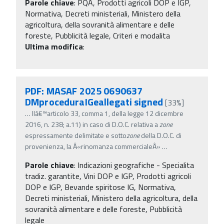
Parole chiave
:
PQA, Prodotti agricoli DOP e IGP,
Normativa, Decreti ministeriali, Ministero della
agricoltura, della sovranità alimentare e delle
foreste, Pubblicità legale, Criteri e modalita
Ultima modifica
:
PDF: MASAF 2025 0690637
DMproceduraIGeallegati signed
[33%]
…
llâ€™articolo 33, comma 1, della legge 12 dicembre
2016, n. 238; a.11) in caso di D.O.C. relativa a
zone
espressamente delimitate e sotto
zone
della D.O.C. di
provenienza, la Â«rinomanza commercialeÂ»
…
Parole chiave
:
Indicazioni geografiche - Specialita
tradiz. garantite, Vini DOP e IGP, Prodotti agricoli
DOP e IGP, Bevande spiritose IG, Normativa,
Decreti ministeriali, Ministero della agricoltura, della
sovranità alimentare e delle foreste, Pubblicità
legale