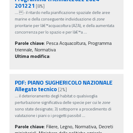
201221
[8%]
…
- il ritardo nella pianificazione spaziale delle aree
marine e della conseguente individuazione di
zone
prioritarie per lâ€™acquacoltura (AZA), e della aumentata
concorrenza per lo spazio e per lâ€™a
…
Parole chiave
:
Pesca Acquacoltura, Programma
triennale, Normativa
Ultima modifica
:
PDF: PIANO SUGHERICOLO NAZIONALE
Allegato tecnico
[2%]
…
il deterioramento degli habitat o qualsivoglia
perturbazione significativa delle specie per cui le
zone
sono state designate; 3) sottoporre a procedimento di
valutazione i piani o i progetti passibil
…
Parole chiave
:
Filiere, Legno, Normativa, Decreti
ministeriali, Ministero delle politiche agricole