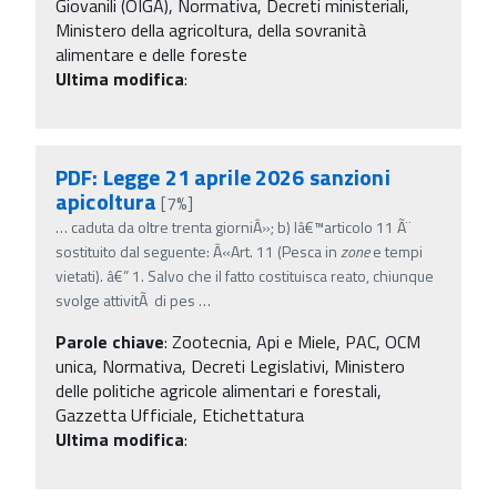
Giovanili (OIGA), Normativa, Decreti ministeriali,
Ministero della agricoltura, della sovranità
alimentare e delle foreste
Ultima modifica
:
PDF: Legge 21 aprile 2026 sanzioni
apicoltura
[7%]
…
caduta da oltre trenta giorniÂ»; b) lâ€™articolo 11 Ã¨
sostituito dal seguente: Â«Art. 11 (Pesca in
zone
e tempi
vietati). â€” 1. Salvo che il fatto costituisca reato, chiunque
svolge attivitÃ di pes
…
Parole chiave
:
Zootecnia, Api e Miele, PAC, OCM
unica, Normativa, Decreti Legislativi, Ministero
delle politiche agricole alimentari e forestali,
Gazzetta Ufficiale, Etichettatura
Ultima modifica
: