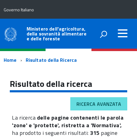
Governo Italiano
Ministero dell'agricoltura,
della sovranità alimentare
e delle foreste
Percorso
Home
Risultato della Ricerca
di
navigazione
Risultato della ricerca
RICERCA AVANZATA
La ricerca
delle pagine contenenti le parola
'zone' e 'protette', ristretta a 'Normativa',
ha prodotto i seguenti risultati:
315
pagine