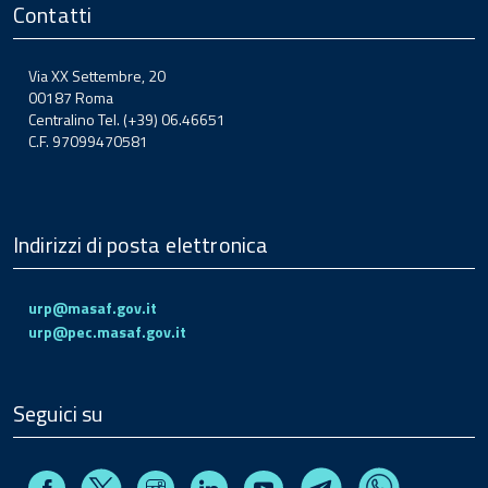
Contatti
Via XX Settembre, 20
00187 Roma
Centralino Tel. (+39) 06.46651
C.F. 97099470581
Indirizzi di posta elettronica
urp@masaf.gov.it
urp@pec.masaf.gov.it
Seguici su
Facebook
Instagram
Linkedin
Youtube