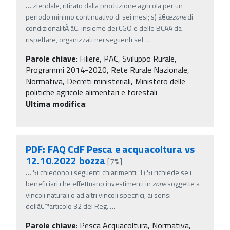
…
ziendale, ritirato dalla produzione agricola per un
periodo minimo continuativo di sei mesi; s) â€œ
zone
di
condizionalitÃ â€: insieme dei CGO e delle BCAA da
rispettare, organizzati nei seguenti set
…
Parole chiave
:
Filiere, PAC, Sviluppo Rurale,
Programmi 2014-2020, Rete Rurale Nazionale,
Normativa, Decreti ministeriali, Ministero delle
politiche agricole alimentari e forestali
Ultima modifica
:
PDF: FAQ CdF Pesca e acquacoltura vs
12.10.2022 bozza
[7%]
…
Si chiedono i seguenti chiarimenti: 1) Si richiede se i
beneficiari che effettuano investimenti in
zone
soggette a
vincoli naturali o ad altri vincoli specifici, ai sensi
dellâ€™articolo 32 del Reg.
…
Parole chiave
:
Pesca Acquacoltura, Normativa,