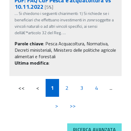
PDF: FAQ CdF Pesca e acquacoltura vs
10.11.2022
[5%]
…
Si chiedono i seguenti chiarimenti: 1) Si richiede se i
beneficiari che effettuano investimenti in
zone
soggette a
vincoli naturali o ad altri vincoli specifici, ai sensi
dellâ€™articolo 32 del Reg.
…
Parole chiave
:
Pesca Acquacoltura, Normativa,
Decreti ministeriali, Ministero delle politiche agricole
alimentari e forestali
Ultima modifica
:
<<
<
1
2
3
4
...
>
>>
RICERCA AVANZATA