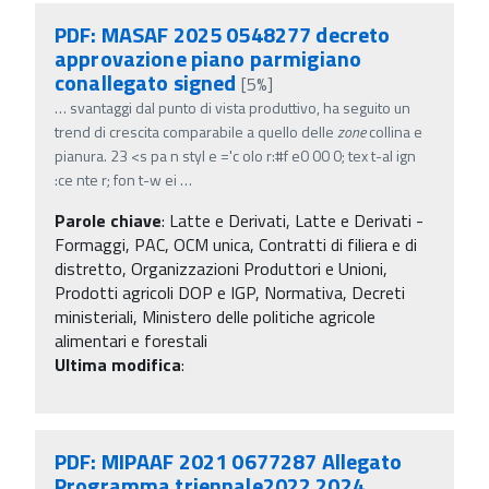
PDF: MASAF 2025 0548277 decreto
approvazione piano parmigiano
conallegato signed
[5%]
…
svantaggi dal punto di vista produttivo, ha seguito un
trend di crescita comparabile a quello delle
zone
collina e
pianura. 23 <s pa n styl e ='c olo r:#f e0 00 0; tex t-al ign
:ce nte r; fon t-w ei
…
Parole chiave
:
Latte e Derivati, Latte e Derivati -
Formaggi, PAC, OCM unica, Contratti di filiera e di
distretto, Organizzazioni Produttori e Unioni,
Prodotti agricoli DOP e IGP, Normativa, Decreti
ministeriali, Ministero delle politiche agricole
alimentari e forestali
Ultima modifica
:
PDF: MIPAAF 2021 0677287 Allegato
Programma triennale2022 2024