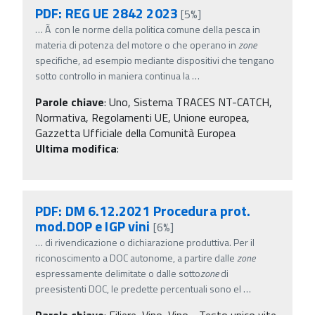
PDF: REG UE 2842 2023
[5%]
…
Ã con le norme della politica comune della pesca in
materia di potenza del motore o che operano in
zone
specifiche, ad esempio mediante dispositivi che tengano
sotto controllo in maniera continua la
…
Parole chiave
:
Uno, Sistema TRACES NT-CATCH,
Normativa, Regolamenti UE, Unione europea,
Gazzetta Ufficiale della Comunità Europea
Ultima modifica
:
PDF: DM 6.12.2021 Procedura prot.
mod.DOP e IGP vini
[6%]
…
di rivendicazione o dichiarazione produttiva. Per il
riconoscimento a DOC autonome, a partire dalle
zone
espressamente delimitate o dalle sotto
zone
di
preesistenti DOC, le predette percentuali sono el
…
Parole chiave
:
Filiere, Vino, Vino - Testo unico vite