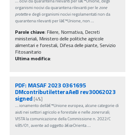
…
ocivi da quarantena rilevanti per lâ€™Unione, degli
organismi nocivi da quarantena rilevanti per le
zone
protette
e degli organismi nocivi regolamentati non da
quarantena rilevanti per lâ€™Unione, non
…
Parole chiave
:
Filiere, Normativa, Decreti
ministeriali, Ministero delle politiche agricole
alimentari e forestali, Difesa delle piante, Servizio
Fitosanitario
Ultima modifica
:
PDF: MASAF 2023 0361695
DMcontributiletteraAeB rev30062023
signed
[4%]
…
ionamento dellâ€™Unione europea, alcune categorie di
aiuti nei settori agricolo e forestale e nelle
zone
rurali;
VISTA la comunicazione della Commissione n. 2022/C
485/01, avente ad oggetto â€œOrienta
…