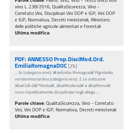
vino L. 238/2016, QualitaSicurezza, Vino -
Comitato Vini, Disciplinari Vini DOP e IGP, Vini DOP
e IGP, Normativa, Decreti ministeriali, Ministero
delle politiche agricole alimentari e forestali
Ultima modifica
:
PDF: ANNESSO Prop.DisciMod.Ord.
EmiliaRomagnaDOC
[2%]
…
to (categoria vino); â€œEmilia-Romagnaâ€ Pignoletto
vendemmia tardiva (categoria vino). 2. Le sotto
zone
â€œColli dâ€™Imolaâ€, â€œModenaâ€ e â€œRenoâ€
sono rispettivamente disciplinate negli allega
…
Parole chiave
:
QualitaSicurezza, Vino - Comitato
Vini, Vini DOP e IGP, Normativa, Decreti ministeriali
Ultima modifica
: