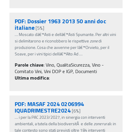
PDF: Dossier 1963 2013 50 anni doc
italiane
[5%]
…
Moscato dâ€™Asti e dellâ€™Asti Spumante. Per altri vini
si delimitarono e riconobbero le rispettive
zone
di
produzione. Cosa che avvenne per lâ€™Orvieto, per il
Soave, per i vini tipici dellâ€™Alto Ad
…
Parole chiave
:
Vino, QualitaSicurezza, Vino -
Comitato Vini, Vini DOP e IGP, Documenti
Ultima modifica
:
PDF: MASAF 2024 0206994
IQUADRIMESTRE2024
[6%]
…
i per la PAC 2023/2027, in sinergia con interventi
ambientali, a tutela della biodiversitÃ e delle
zone
rurali: in
tale contesto sono stati previsti oltre 184 interventi