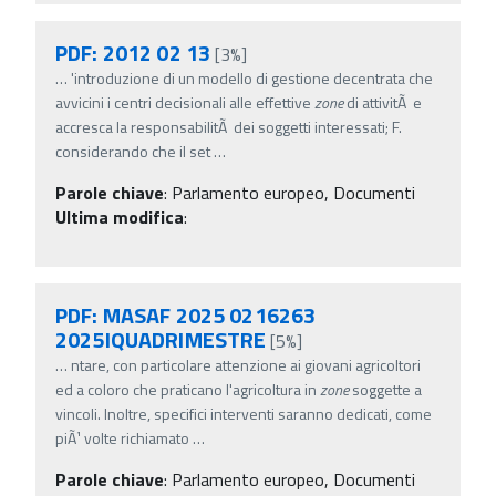
PDF: 2012 02 13
[3%]
…
'introduzione di un modello di gestione decentrata che
avvicini i centri decisionali alle effettive
zone
di attivitÃ e
accresca la responsabilitÃ dei soggetti interessati; F.
considerando che il set
…
Parole chiave
:
Parlamento europeo, Documenti
Ultima modifica
:
PDF: MASAF 2025 0216263
2025IQUADRIMESTRE
[5%]
…
ntare, con particolare attenzione ai giovani agricoltori
ed a coloro che praticano l'agricoltura in
zone
soggette a
vincoli. Inoltre, specifici interventi saranno dedicati, come
piÃ¹ volte richiamato
…
Parole chiave
:
Parlamento europeo, Documenti