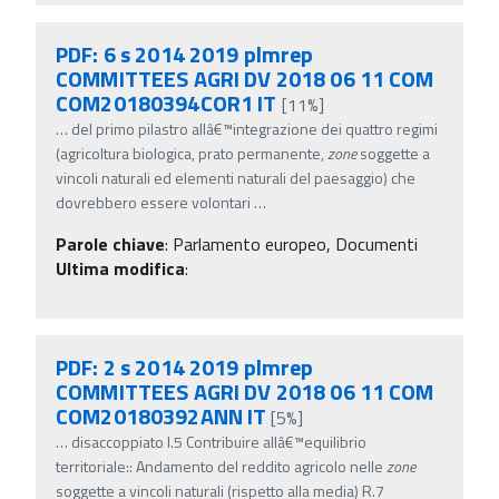
PDF: 6 s 2014 2019 plmrep
COMMITTEES AGRI DV 2018 06 11 COM
COM20180394COR1 IT
[11%]
…
del primo pilastro allâ€™integrazione dei quattro regimi
(agricoltura biologica, prato permanente,
zone
soggette a
vincoli naturali ed elementi naturali del paesaggio) che
dovrebbero essere volontari
…
Parole chiave
:
Parlamento europeo, Documenti
Ultima modifica
:
PDF: 2 s 2014 2019 plmrep
COMMITTEES AGRI DV 2018 06 11 COM
COM20180392ANN IT
[5%]
…
disaccoppiato I.5 Contribuire allâ€™equilibrio
territoriale:: Andamento del reddito agricolo nelle
zone
soggette a vincoli naturali (rispetto alla media) R.7