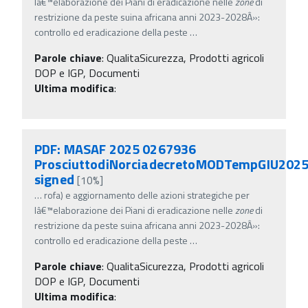
lâ€™elaborazione dei Piani di eradicazione nelle
zone
di
restrizione da peste suina africana anni 2023-2028Â»:
controllo ed eradicazione della peste
…
Parole chiave
:
QualitaSicurezza, Prodotti agricoli
DOP e IGP, Documenti
Ultima modifica
:
PDF: MASAF 2025 0267936
ProsciuttodiNorciadecretoMODTempGIU202
signed
[10%]
…
rofa) e aggiornamento delle azioni strategiche per
lâ€™elaborazione dei Piani di eradicazione nelle
zone
di
restrizione da peste suina africana anni 2023-2028Â»:
controllo ed eradicazione della peste
…
Parole chiave
:
QualitaSicurezza, Prodotti agricoli
DOP e IGP, Documenti
Ultima modifica
: