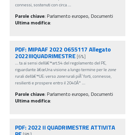
connessi, sostenuti con circa
…
Parole chiave
:
Parlamento europeo, Documenti
Ultima modifica
:
PDF: MIPAAF 2022 0655117 Allegato
2022IIIQUADRIMESTRE
[6%]
…
ta ai sensi dellâ€™art.54 del regolamento del PE,
riguardante â€œUna visione a lungo termine per le
zone
rurali dellâ€™UE: verso
zone
rurali piÃ¹ forti, connesse,
resilienti e prospere entro il 2040Â°
…
Parole chiave
:
Parlamento europeo, Documenti
Ultima modifica
:
PDF: 2022 II QUADRIMESTRE ATTIVITA
PE
[8%]