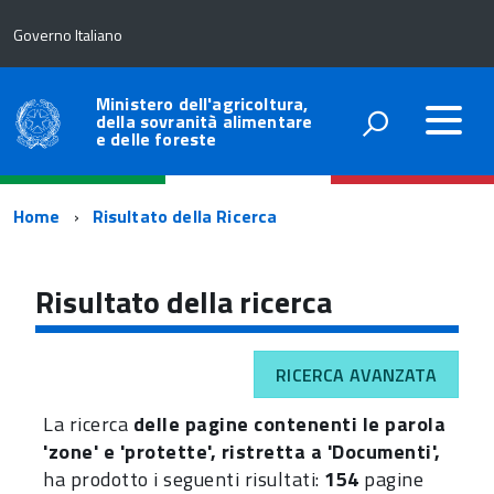
Governo Italiano
Ministero dell'agricoltura,
della sovranità alimentare
e delle foreste
Percorso
Home
Risultato della Ricerca
di
navigazione
Risultato della ricerca
RICERCA AVANZATA
La ricerca
delle pagine contenenti le parola
'zone' e 'protette', ristretta a 'Documenti',
ha prodotto i seguenti risultati:
154
pagine