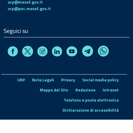
urp@masaf.gov.it
urp@pec.masaf.gov.it
Seguici su
Facebook
Instagram
Linkedin
Youtube
X
Telegram
Whatsapp
URP
Note Legali
Privacy
Social media policy
Mappa del Sito
Redazione
Intranet
Telefono e posta elettronica
Dichiarazione di accessibilità