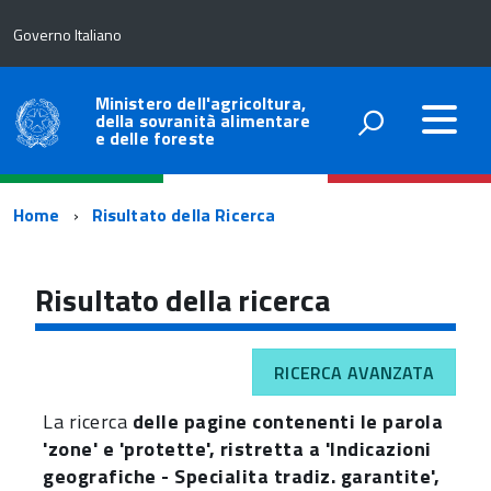
Governo Italiano
Ministero dell'agricoltura,
della sovranità alimentare
e delle foreste
Percorso
Home
Risultato della Ricerca
di
navigazione
Risultato della ricerca
RICERCA AVANZATA
La ricerca
delle pagine contenenti le parola
'zone' e 'protette', ristretta a 'Indicazioni
geografiche - Specialita tradiz. garantite',