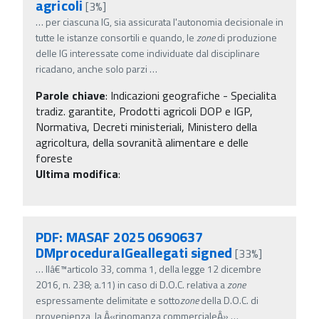
agricoli
[3%]
…
per ciascuna IG, sia assicurata l'autonomia decisionale in
tutte le istanze consortili e quando, le
zone
di produzione
delle IG interessate come individuate dal disciplinare
ricadano, anche solo parzi
…
Parole chiave
:
Indicazioni geografiche - Specialita
tradiz. garantite, Prodotti agricoli DOP e IGP,
Normativa, Decreti ministeriali, Ministero della
agricoltura, della sovranità alimentare e delle
foreste
Ultima modifica
:
PDF: MASAF 2025 0690637
DMproceduraIGeallegati signed
[33%]
…
llâ€™articolo 33, comma 1, della legge 12 dicembre
2016, n. 238; a.11) in caso di D.O.C. relativa a
zone
espressamente delimitate e sotto
zone
della D.O.C. di
provenienza, la Â«rinomanza commercialeÂ»
…