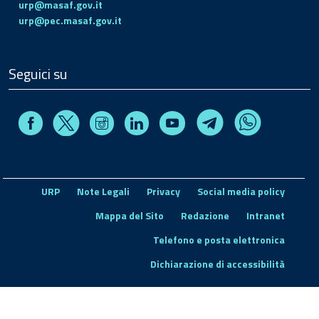
urp@masaf.gov.it
urp@pec.masaf.gov.it
Seguici su
Facebook
Instagram
Linkedin
Youtube
X
Telegram
Whatsapp
URP
Note Legali
Privacy
Social media policy
Mappa del Sito
Redazione
Intranet
Telefono e posta elettronica
Dichiarazione di accessibilità