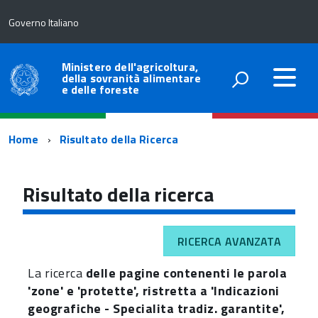
Governo Italiano
Ministero dell'agricoltura,
della sovranità alimentare
e delle foreste
Percorso
Home
Risultato della Ricerca
di
navigazione
Risultato della ricerca
RICERCA AVANZATA
La ricerca
delle pagine contenenti le parola
'zone' e 'protette', ristretta a 'Indicazioni
geografiche - Specialita tradiz. garantite',