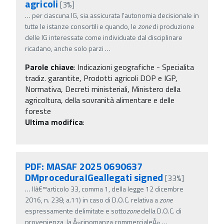
agricoli
[3%]
…
per ciascuna IG, sia assicurata l'autonomia decisionale in
tutte le istanze consortili e quando, le
zone
di produzione
delle IG interessate come individuate dal disciplinare
ricadano, anche solo parzi
…
Parole chiave
:
Indicazioni geografiche - Specialita
tradiz. garantite, Prodotti agricoli DOP e IGP,
Normativa, Decreti ministeriali, Ministero della
agricoltura, della sovranità alimentare e delle
foreste
Ultima modifica
:
PDF: MASAF 2025 0690637
DMproceduraIGeallegati signed
[33%]
…
llâ€™articolo 33, comma 1, della legge 12 dicembre
2016, n. 238; a.11) in caso di D.O.C. relativa a
zone
espressamente delimitate e sotto
zone
della D.O.C. di
provenienza, la Â«rinomanza commercialeÂ»
…