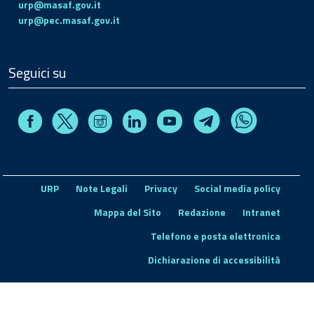
urp@masaf.gov.it
urp@pec.masaf.gov.it
Seguici su
Facebook
Instagram
Linkedin
Youtube
X
Telegram
Whatsapp
URP
Note Legali
Privacy
Social media policy
Mappa del Sito
Redazione
Intranet
Telefono e posta elettronica
Dichiarazione di accessibilità