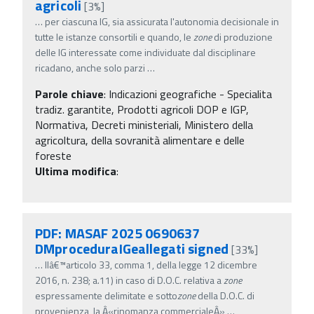
agricoli
[3%]
…
per ciascuna IG, sia assicurata l'autonomia decisionale in
tutte le istanze consortili e quando, le
zone
di produzione
delle IG interessate come individuate dal disciplinare
ricadano, anche solo parzi
…
Parole chiave
:
Indicazioni geografiche - Specialita
tradiz. garantite, Prodotti agricoli DOP e IGP,
Normativa, Decreti ministeriali, Ministero della
agricoltura, della sovranità alimentare e delle
foreste
Ultima modifica
:
PDF: MASAF 2025 0690637
DMproceduraIGeallegati signed
[33%]
…
llâ€™articolo 33, comma 1, della legge 12 dicembre
2016, n. 238; a.11) in caso di D.O.C. relativa a
zone
espressamente delimitate e sotto
zone
della D.O.C. di
provenienza, la Â«rinomanza commercialeÂ»
…