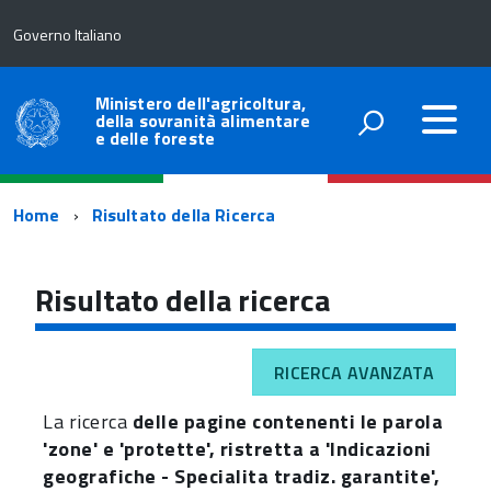
Governo Italiano
Ministero dell'agricoltura,
della sovranità alimentare
e delle foreste
Percorso
Home
Risultato della Ricerca
di
navigazione
Risultato della ricerca
RICERCA AVANZATA
La ricerca
delle pagine contenenti le parola
'zone' e 'protette', ristretta a 'Indicazioni
geografiche - Specialita tradiz. garantite',